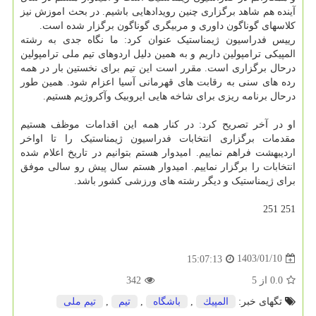
آینده هم شاهد برگزاری چنین رویدادهایی باشیم. در بحث اموزش نیز
کلاسهای گوناگون داوری و مربیگری گوناگون برگزار شده است.
رییس فدراسیون ژیمناستیک عنوان کرد: ما نگاه جدی به رشته
المپیکی ترامپولین داریم و به همین دلیل اردوهای تیم ملی ترامپولین
درحال برگزاری است. مقرر است این تیم برای نخستین بار در همه
رده های سنی به رقابت های قهرمانی آسیا اعزام شود. همین طور
درحال برنامه ریزی برای شاخه هایی ایروبیک وآکروژیم هستیم.
او در آخر تصریح کرد: در کنار همه این اقدامات موظف هستیم
مقدمات برگزاری انتخابات فدراسیون ژیمناستیک را تا اواخر
اردیبهشت فراهم نماییم. امیدوار هستم بتوانیم در تاریخ اعلام شده
انتخابات را برگزار نماییم. امیدوار هستم سال پیش رو سالی موفق
برای ژیمناستیک و دیگر رشته های ورزشی کشور باشد.
251 251
1403/01/10
15:07:13
0.0
از
5
342
تگهای خبر:
المپیك
,
باشگاه
,
تیم
,
تیم ملی