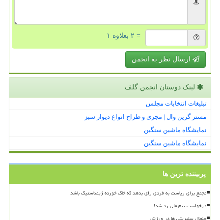
= ۲ بعلاوه ۱
ارسال نظر به انجمن
لینک دوستان انجمن گلف
تبلیغات انتخابات مجلس
مستر گرین وال | مجری و طراح انواع دیوار سبز
نمایشگاه ماشین سنگین
نمایشگاه ماشین سنگین
پربیننده ترین ها
مجمع برای ریاست به فردی رای بدهد که خاک خورده ژیمناستیک باشد
درخواست تیم ملی رد شد!
جنجال سلبریتی ها در ورزش