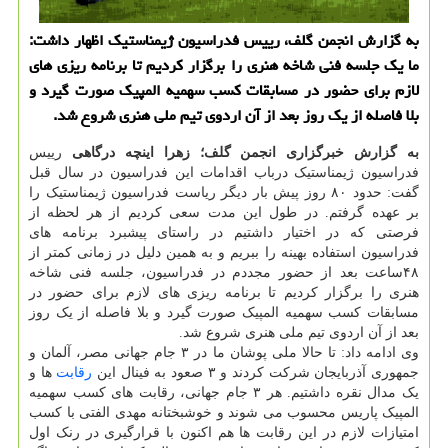
به گزارش انجمن گلف، رییس فدراسیون ژیمناستیک اظهار داشت:
ما یک جلسه فنی شاخه هنری را برگزار کردیم تا برنامه ریزی های
لازم برای حضور در مسابقات کسب سهمیه المپیک صورت گیرد و
بلا فاصله از یک روز بعد از آن اردوی تیم ملی هنری شروع شد.
به گزارش خبرگزاری انجمن گلف؛ زهرا اینچه درگاهی
رییس
فدراسیون ژیمناستیک درباب اقدامات این فدراسیون در سال قبل
گفت: حدود ۸۰ روز پیش بار دیگر ریاست فدراسیون ژیمناستیک را
بر عهده گرفتم. در طول این مدت سعی کردیم از هر لحظه از
فرصتی که در اختیار داشتیم در راستای پیشبرد برنامه های
فدراسیون استفاده بهینه را ببریم و به همین دلیل در زمانی کمتر از
۴۸ساعت بعد از حضور مجددم در فدراسیون، جلسه فنی شاخه
هنری را برگزار کردیم تا برنامه ریزی های لازم برای حضور در
مسابقات کسب سهمیه المپیک صورت گیرد و بلا فاصله از یک روز
بعد از آن اردوی تیم ملی هنری شروع شد.
وی ادامه داد: تا حالا ملی پوشان ما در ۳ جام جهانی مصر، آلمان و
جمهوری آذربایجان شرکت کردند و ۳ صعود به فینال این
رقابت
ها و
یک مدال نقره داشتیم. هر ۳ جام جهانی، رقابت های کسب سهمیه
المپیک پاریس محسوب می شوند و خوشبختانه مهدی الفتی با کسب
امتیازات لازم در این رقابت ها هم اکنون با قرارگیری در رنک اول