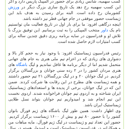
کسب سهمیه، شانس زیادی برای حضور در المپیک پاریس دارد و اگر
این کسب سهمیه رخ دهد یک تاریخ سازی بزرگ دیگر در
ورزش
کشورمان رخ داده است. البته برای رسیدن به هدف باید این
ژیمناست حضور موفقی در جام جهانی قطر نیز داشته باشد.
اینچه درگاهی افزود: ما برای بار اول در تاریخ فعالیت مان توانستیم
نام یک
داور
منتخب المپیکی را به ثبت برسانیم. این توفیق بزرگ با
تلاش او و فدراسیون در سایه برنامه ریزی دقیق چندین ساله برای
کسب امتیازات لازم حاصل شده است.
رئیس فدراسیون ژیمناستیک افزود: با وجود نیاز به حجم کار بالا و
دشواری های زیادی که در اعزام تیم ملی هنری به جام های جهانی
متحمل شدیم اما از دیگر برنامه ها غافل نماندیم و لیگ
باشگاه
های
هنری مردان کشور را در ۲ رده سنی جوانان و بزرگسالان برگزار
کردیم. در لیگ جوانان ۲۰ و در لیگ بزرگسالان ۲۱ تیم حضور داشتند
و همه ژیمناست های مطرح در این رقابت ها شرکت کردند. ضمن
این که در لیگ جوانان، برخی از پدیده ها و استعدادهای ژیمناستیک
ایران شناخته و به اردوی تیم جوانان فراخوانده شدند. اردوی نخست
این تیم انجام شد و امیدواریم تیم جوانان بتواند نسل طلایی
ژیمناستیک ایران باشد.
وی اظهار داشت: همین طور لیگ باشگاه های ژیم فورآل بانوان
کشور را با حضور ۸۰ تیم و بیش از ۱۶۰۰ ژیمناست برگزار کردیم.
حضور این تعداد تیم و ژیمناست در لیگ ژیم فورآل، مایه مباهات من
و همکارانم در فدراسیون ژیمناستیک است و امیدوار هستم در سال