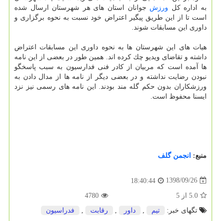
به اداره كل
ورزش
جوانان استان های هر شهرستان ارسال شده
است تا از این طریق پیگیر اعتراض خود نسبت به نحوه برگزاری و
داوری این مسابقات شوند.
هیات های این شهرستان ها به نحوه داوری این مسابقات اعتراض
داشته و تقاضای ویدیو چك كرده اند. همین طور در بعضی از این نامه
ها آمده است كه مربیان از كادر فنی فدارسیون به سبب پاسخگو
نبودن رضایت نداشته و در بعضی دیگر از نامه ها از مدال دادن به
ورزشكاران بدون حكم گله مند بودند. این نامه های رسمی نیز نزد
ایسنا محفوظ است.
منبع:
انجمن گلف
1398/09/26
18:40:44
5.0
از
5
4780
تگهای خبر:
تیم
,
داور
,
رقابت
,
فدراسیون