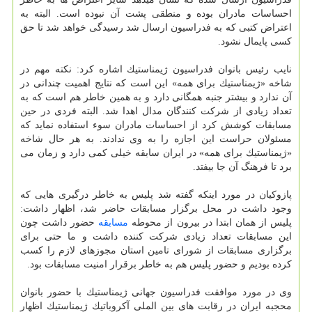
احساسات مادران بوده و منطقی پشت آن نبوده است. البته به
اعتراض كتبی كه به فدراسیون ارسال شد رسیدگی خواهد شد تا حق
كسی پایمال نشود.
نایب رئیس بانوان فدراسیون ژیمناستیك اشاره كرد: نكته مهم در
شاخه «ژیمناستیك برای همه» این است كه نتایج اهمیت چندانی در
آن ندارد و بیشتر جنبه همگانی دارد و به همین خاطر هم است كه به
تعداد زیادی از شركت كنندگان مدال اهدا شد. البته فردی در حین
مسابقات كوشش كرد از احساسات مادران سوء استفاده نماید كه
مسئولان حراست این اجازه را به وی ندادند. به هر حال شاخه
«ژیمناستیك برای همه» در ایران سابقه خیلی كمی دارد و زمان می
برد تا فرهنگ آن جا بیفتد.
پازوكیان در مورد اینكه گفته شد پلیس به خاطر درگیری هایی كه
وجود داشت در محل برگزار مسابقات حاضر شد، اظهار داشت:
پلیس از همان ابتدا در بیرون از محوطه
مسابقه
حضور داشت چون
این مسابقات تعداد زیادی شركت كننده داشت و ما حتی برای
برگزاری مسابقات از شورای تامین استان مجوزهای لازم را كسب
كرده بودیم و حضور پلیس هم به خاطر برقرار امنیت مسابقات بود.
وی در مورد موافقت فدراسیون جهانی ژیمناستیك با حضور بانوان
محجبه ایران در رقابت های بین الملی آكروباتیك ژیمناستیك اظهار