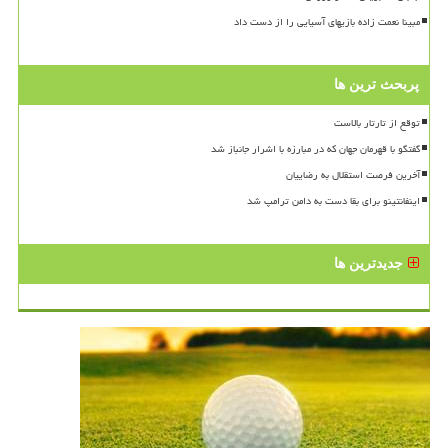
مبینا نعمت زاده بازیهای آسیایی را از دست داد
پربحث ترین ها
توقع از تارتار بالاست
گفتگو با قهرمان جهان که در مبارزه با اشرار جانباز شد
آخرین فرصت استقلال به رضاییان
اینفانتینو برای بقا دست به دامن ترامپ شد
جدیدترین ها