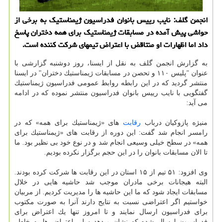
انجمن گلف: نایب رییس بانوان فدراسیون ژیمناستیك به برخی از
حواشی پیش آمده در مسابقات ژیمناستیك برای همه دختران پاسخ
داد اما اظهارات او منتاقض با اعتراض تیمهای شركت كننده است.
به گزارش انجمن گلف به نقل از ایسنا، روز دوشنبه گزارشی با
عنوان "پلیس ۱۱۰ و تحصن در مسابقات ژیمناستیك دختران" در ایسنا
منتشر گردید كه در این رابطه روابط عمومی فدراسیون ژیمناستیك
گفتگویی با نایب رییس بانوان فدراسیون منتشر نموده كه در ادامه
می آید:
منیژه پازوكیان درباب
رقابت
های «ژیمناستیك برای همه» كه در
رامسر انجام شد گفت: این دوره از رقابت های «ژیمناستیك برای
همه» در سطح خیلی وسیعی انجام شد و در نوع خود بی نظیر بود. ما
تا الان مسابقات بانوان را در این حجم برگزار نكرده بودیم.
وی افزود: ۵۱ تیم از ۱۵ استان در این رقابت ها شركت كرده بودند.
البته هیجانات برخی مادران موجب شد حاشیه هایی در خلال
مسابقات ایجاد شود كه ما این حاشیه ها را مدیریت كردیم. از مربیان
خواستیم اگر اعتراضی نسبت به نتایج دارند آنرا به صورت مكتوب
برای فدراسیون ارسال نمایند و تا امروز تنها یك اعتراض برای
فدراسیون ارسال شده كه نشان میدهد سایر اعتراض ها به خاطر