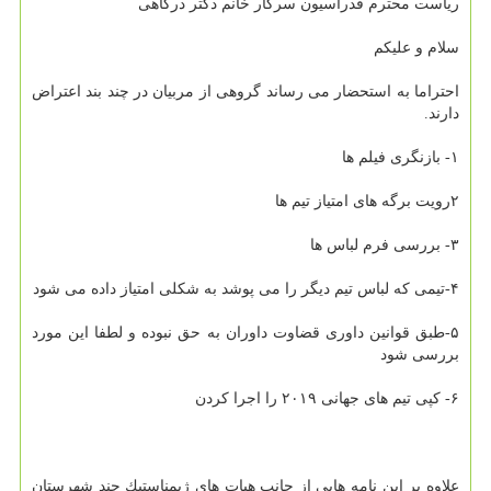
ریاست محترم فدراسیون سركار خانم دكتر درگاهی
سلام و علیكم
احتراما به استحضار می رساند گروهی از مربیان در چند بند اعتراض
دارند.
۱- بازنگری فیلم ها
۲رویت برگه های امتیاز تیم ها
۳- بررسی فرم لباس ها
۴-تیمی كه لباس تیم دیگر را می پوشد به شكلی امتیاز داده می شود
۵-طبق قوانین داوری قضاوت داوران به حق نبوده و لطفا این مورد
بررسی شود
۶- كپی تیم های جهانی ۲۰۱۹ را اجرا كردن
علاوه بر این نامه هایی از جانب هیات های ژیمناستیك چند شهرستان