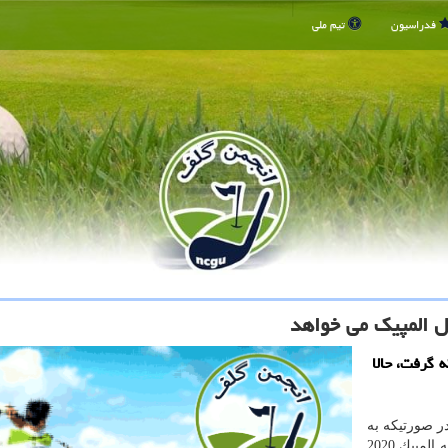
فدراسیون
تیم ملی
ل المپیك می خواهد
 گرفت، حالا
در صورتیكه به
فكر خداحافظی بود باردیگر به تیروكمان برگشت؛ با سهمیه المپیك 2020