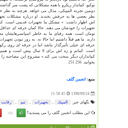
توكیو. كماندار ریكرو با همه مشكلاتی كه پشت سر گذاشته،
دومین تجربه المپیكی، مدال می خواهد. هرچند به نظر 
نظر بعضی ها به حرفش بخندند. او درباره مشكلات تج
اش اظهار داشت: « مشكل ما تجهیزات قدیمی است. كمان
تومان است. همه رقبای ما به خاطر اسپانسرهایشان معم
دارند. ما هم قبلاً داشتیم اما حالا نه. به روز نبودن تجهیزا
حرفه ای خیلی تأثیرگذار نباشد اما در حرفه ای روی ركو
است. كمانم و زه اش برای 8 سال پیش است و همین
كمانداران دیگر سخت می كند.» مشروح این مصاحبه را
بخوانید. 256 251
منبع:
انجمن گلف
1398/09/24
11:58:45
تگهای خبر:
المپیك
,
تجهیزات
,
تیم
,
رقابت
این مطلب انجمن گلف را می پسندید؟
(1)
تازه ترین مطالب مرتبط