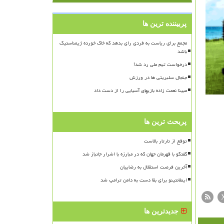
پربیننده ترین ها
مجمع برای ریاست به فردی رای بدهد که خاک خورده ژیمناستیک
باشد
درخواست تیم ملی رد شد!
جنجال سلبریتی ها در ورزش
مبینا نعمت زاده بازیهای آسیایی را از دست داد
پربحث ترین ها
توقع از تارتار بالاست
گفتگو با قهرمان جهان که در مبارزه با اشرار جانباز شد
آخرین فرصت استقلال به رضاییان
اینفانتینو برای بقا دست به دامن ترامپ شد
جدیدترین ها