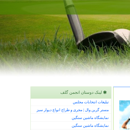
لینک دوستان انجمن گلف
تبلیغات انتخابات مجلس
مستر گرین وال | مجری و طراح انواع دیوار سبز
نمایشگاه ماشین سنگین
نمایشگاه ماشین سنگین