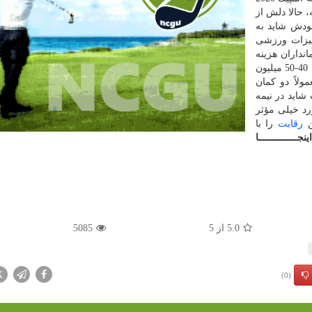
 حالا دلش از
خودش شاید به
هیزات ورزشی
داران هزینه
تجهیزات را خودشان می دهند. حالا كمان حرفه ای حداقل 40-50 میلیون
ولاً دو كمان
ت شاید در نیمه
رد خیلی مؤثر
رقابت
را با
اینجــــــــــــــا
5.0
از
5
5085
X
(0)