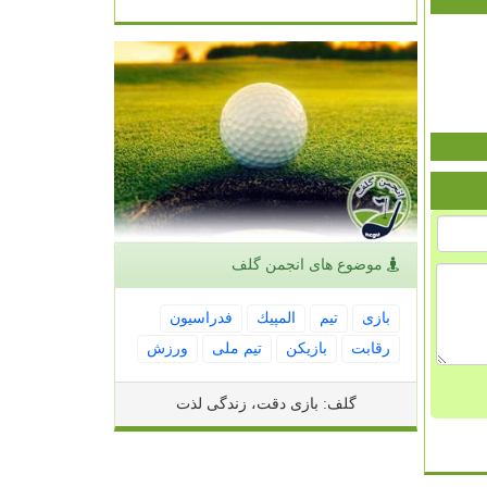
موضوع های انجمن گلف
بازی
تیم
المپیك
فدراسیون
رقابت
بازیكن
تیم ملی
ورزش
گلف: بازی دقت، زندگی لذت