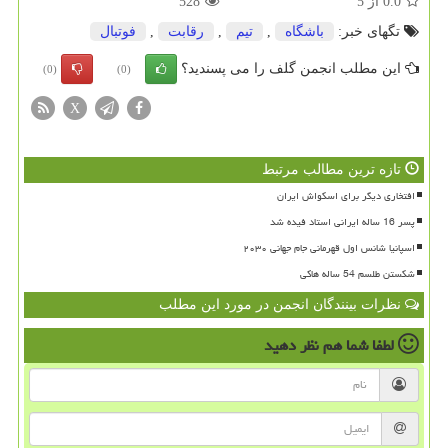
0.0
از
5
528
تگهای خبر:
باشگاه
,
تیم
,
رقابت
,
فوتبال
این مطلب انجمن گلف را می پسندید؟
(0)
(0)
X
تازه ترین مطالب مرتبط
افتخاری دیگر برای اسکواش ایران
پسر 16 ساله ایرانی استاد فیده شد
اسپانیا شانس اول قهرمانی جام جهانی ۲۰۳۰
شکستن طلسم 54 ساله هاکی
نظرات بینندگان انجمن در مورد این مطلب
لطفا شما هم
نظر دهید