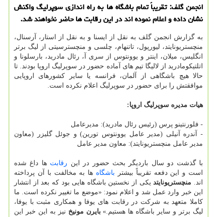
انجمن گلف: تقریباً تمام باشگاه ها به راه اندازی سوپرلیگ واکنش
نشان داده و اعلام نموده اند در این رقابت ها حاضر نخواهند شد.
به گزارش انجمن گلف به نقل از ایسنا و به نقل از استار، آرسنال،
منچستریونایتد، لیورپول، تاتنهام، چلسی و منچسترسیتی از لیگ برتر
انگلیس، میلان، اینتر و یوونتوس از سری آ، رئال مادرید، بارسلونا و
اتلتیکومادرید از لالیگا تیم های آماده حضور در سوپرلیگ اروپا بودند. تا
حالا هیچ باشگاهی از آلمان، فرانسه یا سایر کشورهای اروپایی
موافقتش را برای حضور در سوپرلیگ اعلام نکرده است.
هیات مدیره سوپرلیگ اروپا:
- فلورنتینو پرس (رئیس رئال مادرید): مدیرعامل
- آندره آنیلی (مدیر عامل یوونتوس تورین) و جوئل گلیزر (معاون
مدیر عامل منچستریونایتد): معاون مدیر عامل
با گذشت دو سال باردیگر بحث حضور در این
رقابت
ها داغ شده
است و این دفعه تقریباً بیشتر
باشگاه
ها به مخالفت با آن پرداخته
اند.
منچستریونایتد
یکی از نخستین باشگاه هایی بود که بعد از انتشار
این خبر وارد عمل شد و اعلام نمود: «موضع ما تغییر نکرده است. ما
کاملا متعهد به شرکت در رقابت های یوفا و همکاری مثبت با یوفا،
لیگ برتر و سایر باشگاه ها هستیم.»
بایرن مونیخ
نیز به این خبر این