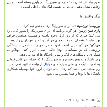
طور واکنش نشان داد: «درهای سوپرلیگ در بایرن بسته است. چنین
رقابتی نشان دهنده حمله به اهمیت لیگ های داخلی است.»
دیگر واکنش ها:
بوروسیا دورتموند:
ما برای سوپرلیگ رقابت نخواهیم کرد.
پاری سن ژرمن:
هر گونه برنامه ای برای سوپرلیگ را بطور کامل رد
می کند؛ چیزی که از روز اول وجود داشته و همیشه همچنین خواهد
بود. نباید خدشه ای به رقابت های فراگیر و علایق هواداران رخ دهد.
موناکو:
موناکو مایل است تعهد کامل خودرا به اصل شایستگی
ورزشی که بر مسابقات یوفا حاکم است، ابراز کند. موناکو به
همکاری با باشگاه های لیگ و سایر باشگاه ها ادامه می دهد.
رم:
باشگاه به هیچ وجه پروژه سوپرلیگ را که حمله غیر قابل قبولی
به اهمیت لیگ های ملی و پایه های
فوتبال
اروپاست، تایید نمی نماید.
رم معتقد می باشد که رفاه آینده فوتبال اروپا تنها بوسیله همکاری
باشگاه ها با یوفا و فیفا تضمین می شود.
1402/10/01
13:39:00