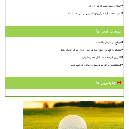
جنجال سلبریتی ها در ورزش
مبینا نعمت زاده بازیهای آسیایی را از دست داد
پربحث ترین ها
توقع از تارتار بالاست
گفتگو با قهرمان جهان که در مبارزه با اشرار جانباز شد
آخرین فرصت استقلال به رضاییان
اینفانتینو برای بقا دست به دامن ترامپ شد
جدیدترین ها