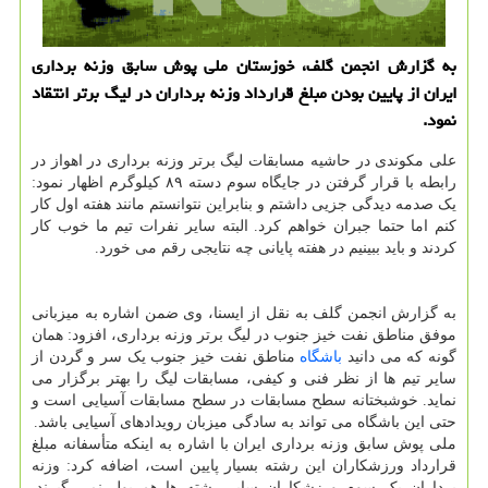
به گزارش انجمن گلف، خوزستان ملی پوش سابق وزنه برداری
ایران از پایین بودن مبلغ قرارداد وزنه برداران در لیگ برتر انتقاد
نمود.
علی مکوندی در حاشیه مسابقات لیگ برتر وزنه برداری در اهواز در
رابطه با قرار گرفتن در جایگاه سوم دسته ۸۹ کیلوگرم اظهار نمود:
یک صدمه دیدگی جزیی داشتم و بنابراین نتوانستم مانند هفته اول کار
کنم اما حتما جبران خواهم کرد. البته سایر نفرات تیم ما خوب کار
کردند و باید ببینیم در هفته پایانی چه نتایجی رقم می خورد.
به گزارش انجمن گلف به نقل از ایسنا، وی ضمن اشاره به میزبانی
موفق مناطق نفت خیز جنوب در لیگ برتر وزنه برداری، افزود: همان
گونه که می دانید
باشگاه
مناطق نفت خیز جنوب یک سر و گردن از
سایر تیم ها از نظر فنی و کیفی، مسابقات لیگ را بهتر برگزار می
نماید. خوشبختانه سطح مسابقات در سطح مسابقات آسیایی است و
حتی این باشگاه می تواند به سادگی میزبان رویدادهای آسیایی باشد.
ملی پوش سابق وزنه برداری ایران با اشاره به اینکه متأسفانه مبلغ
قرارداد ورزشکاران این رشته بسیار پایین است، اضافه کرد: وزنه
برداران یک سوم ورزشکاران سایر رشته ها هم پول نمی گیرند.