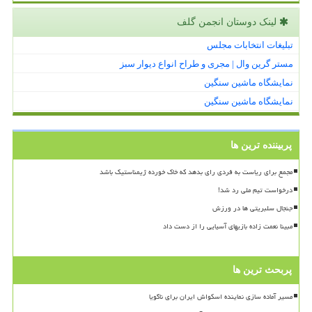
لینک دوستان انجمن گلف
تبلیغات انتخابات مجلس
مستر گرین وال | مجری و طراح انواع دیوار سبز
نمایشگاه ماشین سنگین
نمایشگاه ماشین سنگین
پربیننده ترین ها
مجمع برای ریاست به فردی رای بدهد که خاک خورده ژیمناستیک باشد
درخواست تیم ملی رد شد!
جنجال سلبریتی ها در ورزش
مبینا نعمت زاده بازیهای آسیایی را از دست داد
پربحث ترین ها
مسیر آماده سازی نماینده اسکواش ایران برای ناگویا