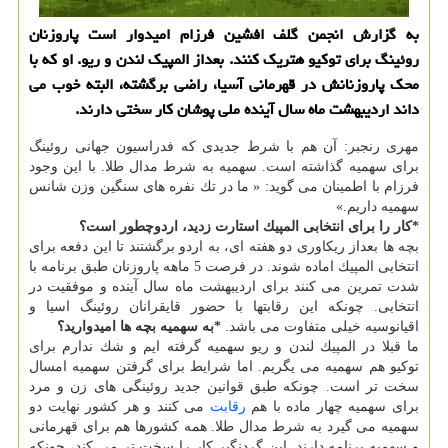
به گزارش انجمن گلف افشین فرزام امیدوار است پاروزنان
روئینگ برای توكیو هتریك كنند. بعداز المپیك لندن و ریو. او كه با
محك پاروزنانش در قهرمانی آسیا، راضی برگشته، البته خوب می
داند اردیبهشت ماه سال آینده ملی پوشان كار سختی دارند.
مهری رنجبر: آن هم با شرط جدیدی كه فدراسیون جهانی روئینگ
برای سهمیه گذاشته است. سهمیه به شرط مدال طلا. با این وجود
فرزام با اطمینان می گوید: « ما در تك نفره های سنگین وزن شانس
سهمیه داریم.»
*كار را برای انتخابی المپیك استارت زدید، اردوچطور است؟
بچه ها بعداز ریكاوری دو هفته ای، به اردو برگشتند تا این دفعه برای
انتخابی المپیك اماده شوند. در فرصت 5 ماهه پاروزنان طبق برنامه با
شدت تمرین می كنند برای اردیبهشت ماه سال آینده و موفقیت در
انتخابی. چونكه این رقابتها با حضور قایقرانان روئینگ اسیا و
اقیانوسیه خیلی متفاوت می باشد.
*به سهمیه بچه ها امیدوارید؟
ما قبلا در المپیك لندن و ریو سهمیه گرفته ایم و شك ندارم برای
توكیو هم سهمیه می یگریم. اما شرایط برای گرفتن سهمیه امسال
سخت تر است. چونكه طبق قوانین جدید روئینگی های زن و مرد
برای سهمیه چهار ماده با هم
رقابت
می كنند و هر كشور نهایت دو
سهمیه می گیرد به شرط مدال طلا. همه كشورها هم برای قهرمانی
و سهمیه برنامه دارند. این گردنگیر كار را سخت تر می كند، چونكه