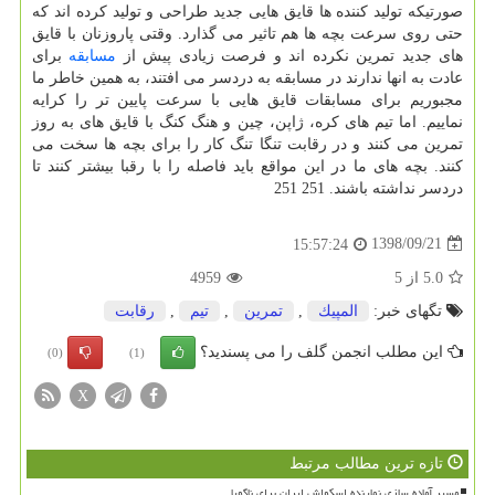
صورتیكه تولید كننده ها قایق هایی جدید طراحی و تولید كرده اند كه
حتی روی سرعت بچه ها هم تاثیر می گذارد. وقتی پاروزنان با قایق
های جدید تمرین نكرده اند و فرصت زیادی پیش از
مسابقه
برای
عادت به انها ندارند در مسابقه به دردسر می افتند، به همین خاطر ما
مجبوریم برای مسابقات قایق هایی با سرعت پایین تر را كرایه
نماییم. اما تیم های كره، ژاپن، چین و هنگ كنگ با قایق های به روز
تمرین می كنند و در رقابت تنگا تنگ كار را برای بچه ها سخت می
كنند. بچه های ما در این مواقع باید فاصله را با رقبا بیشتر كنند تا
دردسر نداشته باشند. 251 251
1398/09/21
15:57:24
5.0
از
5
4959
تگهای خبر:
المپیك
,
تمرین
,
تیم
,
رقابت
این مطلب انجمن گلف را می پسندید؟
(0)
(1)
X
تازه ترین مطالب مرتبط
مسیر آماده سازی نماینده اسکواش ایران برای ناگویا