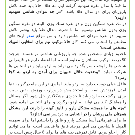
ما قبلا با مدال نقره سهمیه گرفته ایم، نه طلا. حالا باید همه تلاش
پاروزنان برای دو مدال طلا باشد.
*در چه موادی شانس سهمیه
داریم؟
در تك نفره سنگین وزن و دو نفره سبك وزن. البته دو نفره سنگین
وزن بدون شانس نیستیم اما با شرط مدال طلا باید بیشتر تلاش
نماییم. دو نفره مردان هم شانس دارد و من موقع
سفر
ارنج های
مطمئن را انتخاب می كنم.
*از حالا تركیب تیم برای انتخابی المپیك
مشخص است؟
تاحدود زیادی مشخص شده چه پاروزنانی شاخص تر هستند. هرچند
90 درصد تركیب مسافران معلوم است، اما اعتقاد دارم هر قایقرانی
شاخص ها را پشت سر بگذارد می تواند به اردو بیاید و در انتخابی ها
شركت نماید.
*وضعیت عاقل حبیبیان برای آمدن به اردو به كجا
رسید؟
عاقل خیلی دوست دارد به اردو بیاید. اما وی در این ماه درگیر به دنیا
امدن فرزندش است و استخدامش در وزارت ورزش. بدین سبب
برای برگشت به اردو باید تا حدودی مشكلاتش حل شود. اگر مسائل
را هماهنگ كند می تواند به اردو برگردد و برای انتخابی اماده شود.
*بچه های ما همیشه مشكل پارو و قایق كهنه را دارند، این مشكل
همچنان ملی پوشان را در انتخابی به دردسر نمی اندازد؟
ما برای قهرمانی آسیا مشكل پارو و قایق را داشتیم اما برای سهمیه
المپیك با شاخص می آییم. هرچند قایق ها قدیمی است اما می توانیم
كار را جلو ببریم. قایق تمرینی بچه های ما برای 8 سال پیش است در