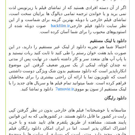
اگر از آن دسته افرادی هستید که از تماشای فیلم با زیرنویس لذت
نمی برید و یا خواندن ترجمه تمامی دیالوگ ها برایتان سخت است،
تماشای فیلم خارجی با دوبله بهترین گزینه برای شماست و از این
نظر سایت دانلود فیلم خارجی
backfilm.ir
صوت دوبله شده از
استودیوهای محبوب را برای شما آسان کرده است.
دانلود با لینک مستقیم
احتمالا شما هم تجربه دانلود از لینک غیر مستقیم را دارید، در این
صورت باید هفت خوان رستم را طی کنید تا ثابت کنید ربات نیستید و
با پاپ آپ های متعدد سر و کار داشته باشید، در نهایت پس از مدتی
نه چندان کوتاه، لینکی از یک سرور ضعیف گرفتن. این موضوع
انکارناپذیر است که دانلود مستقیم بدون شک ویژگی دوست داشتنی
است که تلویزیون نما با ارائه آن راحتی بیشتری را برای مخاطبان
فراهم کرده است. شما میتوانید تمام فیلم ها و سریال های جدید را با
لینک مستقیم از سون یو مووی
7umovie.ir
دانلود و تماشا کنید.
دانلود رایگان
متاسفانه یا خوشبختانه! فیلم های خارجی بدون در نظر گرفتن کپی
رایت در کشور ما قابل دانلود هستند. در کشورهایی که به این قوانین
پایبند هستند، مشاهده از طریق پلتفرم های تایید شده و با خرید
اشتراک امکان پذیر است. اما در ایران امکان دانلود رایگان فیلم
خارجی وجود دارد. مدتی است که بسیاری از سایت ها با موضوع