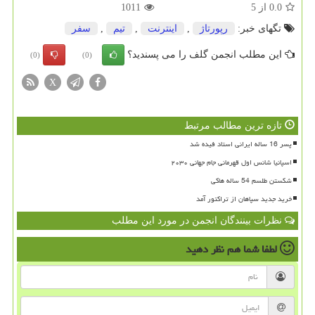
0.0
از
5
1011
تگهای خبر:
رپورتاژ
,
اینترنت
,
تیم
,
سفر
این مطلب انجمن گلف را می پسندید؟
(0)
(0)
X
تازه ترین مطالب مرتبط
پسر 16 ساله ایرانی استاد فیده شد
اسپانیا شانس اول قهرمانی جام جهانی ۲۰۳۰
شکستن طلسم 54 ساله هاکی
خرید جدید سپاهان از تراکتور آمد
نظرات بینندگان انجمن در مورد این مطلب
لطفا شما هم
نظر دهید