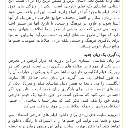
دهد و به همین دلیل آسان ترین و ممکن ترین راه برای کسب این
آشنایی تماشای یک فیلم خارجی است. یکی از ویژگی های فوق
العاده فیلم ها وجود آنها در انواع ژانرها است. این امر باعث می شود
تا با زمان، مکان و اقشار مختلف جوامع خارجی در هر یک از آنها
آشنا شوید و علاوه بر فرهنگ و سنت، با تاریخ آنها نیز بیشتر آشنا
شوید. می توان گفت در بخشی از مغز شما اطلاعات پنهانی وجود
دارد که تنها از طریق تماشای فیلم به دست می آید. بنابراین، نه تنها
برای یادگیری فرهنگ و سنت، بلکه برای اطلاعات عمومی، فیلم ها
منابع بسیار خوبی هستند.
یادگیری یک زبان جدید
در زبان شناسی، بسیاری بر این باورند که قرار گرفتن در معرض
زبان یکی از مهم ترین مؤلفه های یادگیری زبان است. فرض کنید هر
روز یک فیلم انگلیسی خارجی تماشا می کنید و یکی از عبارات آن را
به طور اتفاقی یاد می گیرید. در پایان ماه، حداقل 30 عبارت
انگلیسی را می دانید! به همین دلیل تماشای فیلم و سریال یکی از
راه های توصیه شده برای یادگیری زبان جدید است. بنابراین، اگر
احساس می کنید که ممکن است در حین دانلود یک فیلم خارجی
وقت خود را تلف کنید، فکر کنید که مغز شما با تماشای آن فیلم،
اطلاعات زیادی از جمله اطلاعات زبان موثر دریافت می کند.
امروزه سایت های زیادی برای دانلود فیلم های خارجی استفاده می
شود و شما می توانید این فیلم ها را با اشتراک یا رایگان دانلود و
تماشا کنید. اما یافتن بهترین سایت برای این منظور زمان بر و خسته