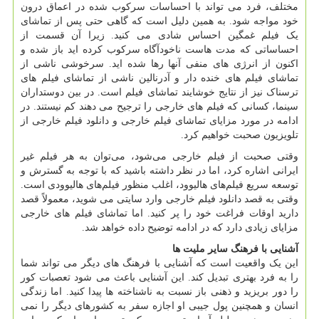
مختلف، فرد می تواند با احساسات سرکوب شده در اعماق درون
خود مواجه شود. به همین دلیل است که گاهی حتی پس از تماشای
یک فیلم غمگین احساس شادی می کنید. زیرا آن قسمت از
احساساتی که مدت هاست ناخودآگاه سرکوب کرده اید باز شده و
اکنون از انرژی های منفی آنها رها شده اید. سرخوشی ناشی از
تماشای فیلم های خنده دار و آدرنالین ناشی از تماشای فیلم های
ترسناک نیز از نتایج خوشایند تماشای فیلم است. در بین دوستداران
سینما، کسانی که فیلم های خارجی را ترجیح می دهند کم نیستند. در
ادامه در مورد مزایای تماشای فیلم خارجی و دانلود فیلم خارجی از
تلویزیون صحبت خواهیم کرد.
وقتی صحبت از فیلم خارجی می‌شود، می‌توان به هر فیلم غیر
ایرانی اشاره کرد، اما در نظر داشته باشید که با توجه به گسترش و
توسعه سریع فیلم‌های هالیوود، اغلب منظور فیلم‌های هالیوودی است.
وقتی به قصد دانلود فیلم خارجی وارد سایتی می شوید، معمولاً قصد
دارید اوقات فراغت خود را پر کنید. اما تماشای فیلم های خارجی
مزایای زیادی دارد که در ادامه توضیح داده خواهد شد.
آشنایی با فرهنگ سایر ملیت ها
این یک واقعیت است که آشنایی با فرهنگ های دیگر می تواند شما
را به فرد بهتری تبدیل کند. این آشنایی باعث می شود تعصبات کور
را دور بریزید و ذهنی باز نسبت به ناشناخته ها پیدا کنید. اما زندگی
انسان و همچنین پول جیبی او اجازه سفر به کشورهای دیگر را نمی