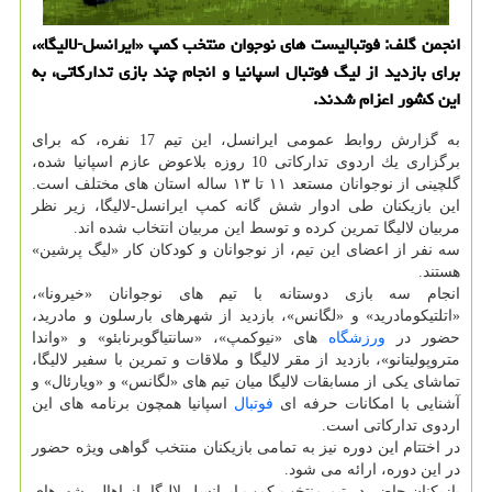
انجمن گلف: فوتبالیست های نوجوان منتخب كمپ «ایرانسل-لالیگا»،
برای بازدید از لیگ فوتبال اسپانیا و انجام چند بازی تداركاتی، به
این كشور اعزام شدند.
به گزارش روابط عمومی ایرانسل، این تیم 17 نفره، كه برای
برگزاری یك اردوی تداركاتی 10 روزه بلاعوض عازم اسپانیا شده،
گلچینی از نوجوانان مستعد ۱۱ تا ۱۳ ساله استان های مختلف است.
این بازیكنان طی ادوار شش گانه كمپ ایرانسل-لالیگا، زیر نظر
مربیان لالیگا تمرین كرده و توسط این مربیان انتخاب شده اند.
سه نفر از اعضای این تیم، از نوجوانان و كودكان كار «لیگ پرشین»
هستند.
انجام سه بازی دوستانه با تیم های نوجوانان «خیرونا»،
«اتلتیكومادرید» و «لگانس»، بازدید از شهرهای بارسلون و مادرید،
حضور در
ورزشگاه
های «نیوكمپ»، «سانتیاگوبرنابئو» و «واندا
متروپولیتانو»، بازدید از مقر لالیگا و ملاقات و تمرین با سفیر لالیگا،
تماشای یكی از مسابقات لالیگا میان تیم های «لگانس» و «ویارئال» و
آشنایی با امكانات حرفه ای
فوتبال
اسپانیا همچون برنامه های این
اردوی تداركاتی است.
در اختتام این دوره نیز به تمامی بازیكنان منتخب گواهی ویژه حضور
در این دوره، ارائه می شود.
بازیكنان حاضر در تیم منتخب كمپ ایرانسل-لالیگا، از اهالی شهرهای