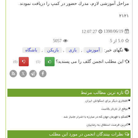
مراحل آموزشی لازم، مدرك حضور در كمپ را دریافت نمودند.
۲۱۲۱
1398/06/19
12:07:27
5.0
از
5
5057
تگهای خبر:
آموزش
,
بازی
,
بازیكن
,
باشگاه
این مطلب انجمن گلف را می پسندید؟
(0)
(1)
X
تازه ترین مطالب مرتبط
افتخاری دیگر برای اسکواش ایران
توقع از تارتار بالاست
گفتگو با قهرمان جهان که در مبارزه با اشرار جانباز شد
آخرین فرصت استقلال به رضاییان
نظرات بینندگان انجمن در مورد این مطلب