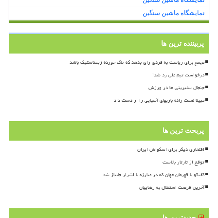
نمایشگاه ماشین سنگین
پربیننده ترین ها
مجمع برای ریاست به فردی رای بدهد که خاک خورده ژیمناستیک باشد
درخواست تیم ملی رد شد!
جنجال سلبریتی ها در ورزش
مبینا نعمت زاده بازیهای آسیایی را از دست داد
پربحث ترین ها
افتخاری دیگر برای اسکواش ایران
توقع از تارتار بالاست
گفتگو با قهرمان جهان که در مبارزه با اشرار جانباز شد
آخرین فرصت استقلال به رضاییان
جدیدترین ها