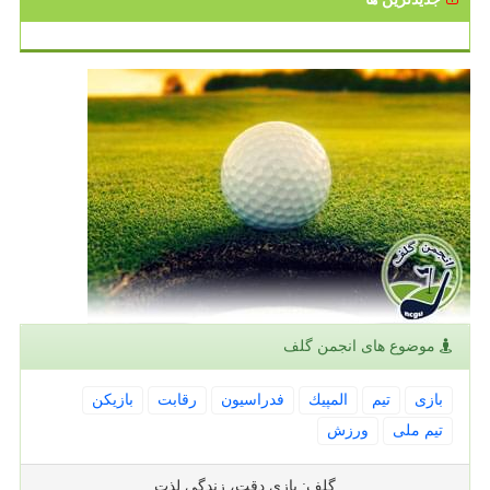
موضوع های انجمن گلف
بازی
تیم
المپیك
فدراسیون
رقابت
بازیكن
تیم ملی
ورزش
گلف: بازی دقت، زندگی لذت