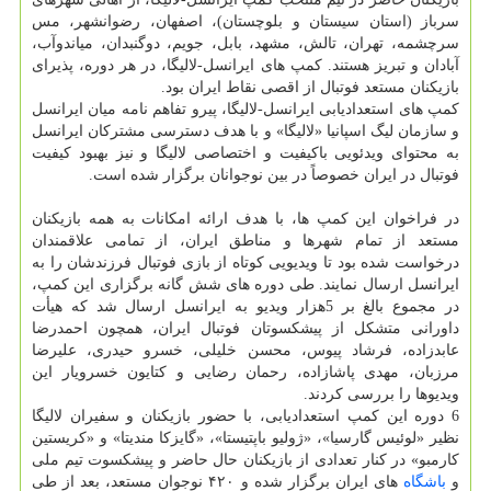
سرباز (استان سیستان و بلوچستان)، اصفهان، رضوانشهر، مس
سرچشمه، تهران، تالش، مشهد، بابل، جویم، دوگنبدان، میاندوآب،
آبادان و تبریز هستند. كمپ های ایرانسل-لالیگا، در هر دوره، پذیرای
بازیكنان مستعد فوتبال از اقصی نقاط ایران بود.
كمپ های استعدادیابی ایرانسل-لالیگا، پیرو تفاهم نامه میان ایرانسل
و سازمان لیگ اسپانیا «لالیگا» و با هدف دسترسی مشتركان ایرانسل
به محتوای ویدئویی باكیفیت و اختصاصی لالیگا و نیز بهبود كیفیت
فوتبال در ایران خصوصاً در بین نوجوانان برگزار شده است.
در فراخوان این كمپ ها، با هدف ارائه امكانات به همه بازیكنان
مستعد از تمام شهرها و مناطق ایران، از تمامی علاقمندان
درخواست شده بود تا ویدیویی كوتاه از بازی فوتبال فرزندشان را به
ایرانسل ارسال نمایند. طی دوره های شش گانه برگزاری این كمپ،
در مجموع بالغ بر 5هزار ویدیو به ایرانسل ارسال شد كه هیأت
داورانی متشكل از پیشكسوتان فوتبال ایران، همچون احمدرضا
عابدزاده، فرشاد پیوس، محسن خلیلی، خسرو حیدری، علیرضا
مرزبان، مهدی پاشازاده، رحمان رضایی و كتایون خسرویار این
ویدیوها را بررسی كردند.
6 دوره این كمپ استعدادیابی، با حضور بازیكنان و سفیران لالیگا
نظیر «لوئیس گارسیا»، «ژولیو باپتیستا»، «گایزكا مندیتا» و «كریستین
كارمبو» در كنار تعدادی از بازیكنان حال حاضر و پیشكسوت تیم ملی
و
باشگاه
های ایران برگزار شده و ۴۲۰ نوجوان مستعد، بعد از طی