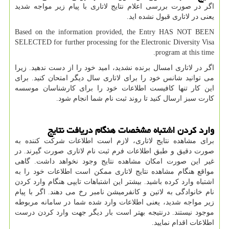
اگر در صورت بررسی اعلام نتایج لاتاری با پیام زیر مواجه شدید
یعنی در لاتاری قبول نشده اید.
Based on the information provided, the Entry HAS NOT BEEN
SELECTED for further processing for the Electronic Diversity Visa
.
program at this time
اگر در لاتاری امسال برنده نشدید، امید خود را از دست ندهید. زیرا
می توانید شانس خود را برای لاتاری سال دیگر امتحان کنید. برای
این کار تنها کافیست اطلاعات خود را برای کارشناسان موسسه
کارت سبز ارسال کنید تا روند ثبت نام شما انجام شود.
وارد کردن اشتباه مشخصات هنگام دریافت نتایج
برای مشاهده نتایج لاتاری، لازم است اطلاعات شرکت کننده به
صورت دقیق و طبق اطلاعات فرم ثبت نام لاتاری صورت گیرند. در
غیر این صورت امکان مشاهده نتایج وجود نخواهد داشت. گاهی
مواقع هنگام مشاهده نتایج لاتاری ممکن است اطلاعات خود را به
اشتباه وارد کرده باشید. بیشتر این اشتباهات تایپی هنگام وارد کردن
نام خانوادگی به لاتین و کانفرمیشن نامبر رخ می دهند. اگر با پیام
زیر مواجه شدید، یعنی اطلاعات وارد شده شما در سامانه مربوطه
موجود نیستند. درنتیجه بهتر است بار دیگر جهت وارد کردن درست
اطلاعات اقدام نمایید.