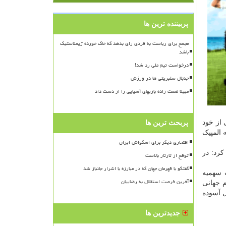
پربیننده ترین ها
مجمع برای ریاست به فردی رای بدهد که خاک خورده ژیمناستیک
باشد
درخواست تیم ملی رد شد!
جنجال سلبریتی ها در ورزش
مبینا نعمت زاده بازیهای آسیایی را از دست داد
 از خود
پربحث ترین ها
 المپیک
افتخاری دیگر برای اسکواش ایران
رد: در
توقع از تارتار بالاست
گفتگو با قهرمان جهان که در مبارزه با اشرار جانباز شد
سهمیه
آخرین فرصت استقلال به رضاییان
م جهانی
ل آسوده
جدیدترین ها