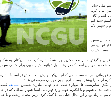
تیم ملی سابر
ی حضور در مسابقات قهرمانی آسیا ۲۰۲۳ چین بیان کرد:
کنند و کادر
 قسم شده ایم
ریم و سپس یک
ه فینال صعود
از این دو تیم
از مسیر کسب
نال و گرفتن مدال طلا امکان پذیر باشد؟ اشاره کرد: همه بازیکنان به شکلی
 هدف خود من این است که در وهله اول بتوانیم امتیاز خوبی برای کسب سهمیه
ر قهرمانی آسیا شکست دادن کدام بازیکن برایش لذت بخش تر است؟ اشاره ک
کره ای ها را بیشتر دوست دارم. چون حریفان سرسختی هستند.
ر انگیزه سابریست ها اظهار داشت: جام جهانی مادرید نخستین
مسابقه
کسب 
و صاحب مدال شویم و با انگیزه خوب وارد قهرمانی آسیا شویم. مدالی که در جا
 تیم ما زیاد بود و این مدال خیلی به ما کمک کرد. ترس بچه ها ریخت و با خیا