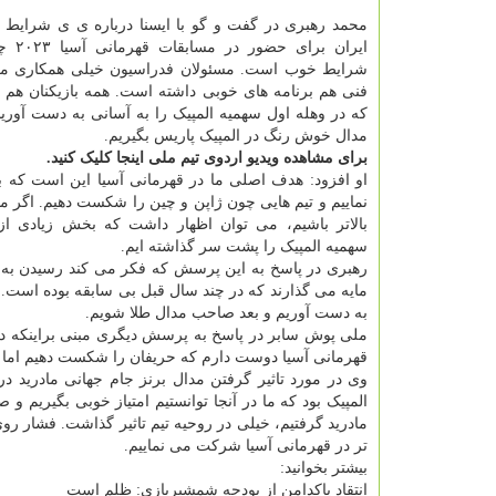
محمد رهبری در گفت و گو با ایسنا درباره ی ی شرایط 
ایران برا
شرایط خوب است. مسئولان فدراسیون خیلی همکاری می 
فنی هم برنامه های خوبی داشته است. همه بازیکنان هم
که در وهله اول سهمیه المپیک را به آسانی به دست آو
مدال خوش رنگ در المپیک پاریس بگیریم.
برای مشاهده ویدیو اردوی تیم ملی اینجا کلیک کنید.
او افزود: هدف اصلی ما در قهرمانی آسیا این است که ب
نماییم و تیم هایی چون ژاپن و چین را شکست دهیم. اگر ما 
بالاتر باشیم، می توان اظهار داشت که بخش زیادی 
سهمیه المپیک را پشت سر گذاشته ایم.
رهبری در پاسخ به این پرسش که فکر می کند رسیدن به فی
مایه می گذارند که در چند سال قبل بی سابقه بوده است.
به دست آوریم و بعد صاحب مدال طلا شویم.
ملی پوش سابر در پاسخ به پرسش دیگری مبنی براینکه د
قهرمانی آسیا دوست دارم که حریفان را شکست دهیم اما 
وی در مورد تاثیر گرفتن مدال برنز جام جهانی مادرید د
المپیک بود که ما در آنجا توانستیم امتیاز خوبی بگیریم 
مادرید گرفتیم، خیلی در روحیه تیم تاثیر گذاشت. فشار روی
تر در قهرمانی آسیا شرکت می نماییم.
بیشتر بخوانید:
انتقاد پاکدامن از بودجه شمشیربازی: ظلم است