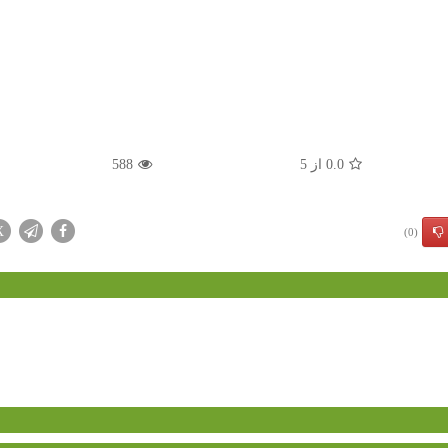
0.0
از
5
588
X
(0)