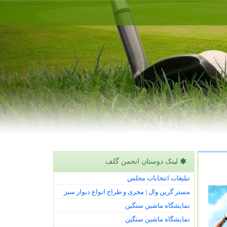
لینک دوستان انجمن گلف
تبلیغات انتخابات مجلس
مستر گرین وال | مجری و طراح انواع دیوار سبز
نمایشگاه ماشین سنگین
نمایشگاه ماشین سنگین