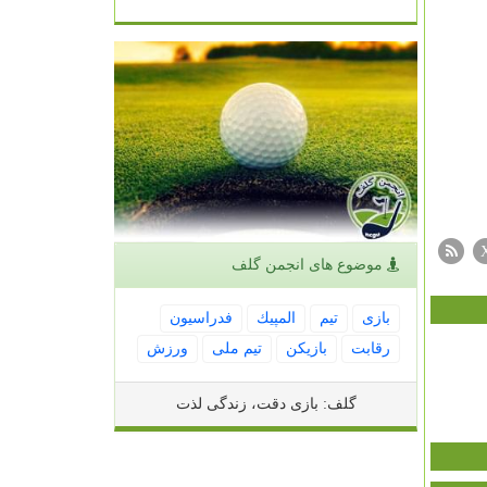
موضوع های انجمن گلف
بازی
تیم
المپیك
فدراسیون
رقابت
بازیكن
تیم ملی
ورزش
گلف: بازی دقت، زندگی لذت