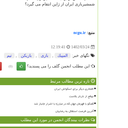
شمشیربازی ایران از ژاپن انتقام می گیرد؟
منبع:
ncgu.ir
1402/03/24
12:19:41
تگهای خبر:
المپیك
,
بازی
,
بازیكن
,
تیم
این مطلب انجمن گلف را می پسندید؟
(0)
تازه ترین مطالب مرتبط
افتخاری دیگر برای اسکواش ایران
توقع از تارتار بالاست
گفتگو با قهرمان جهان که در مبارزه با اشرار جانباز شد
آخرین فرصت استقلال به رضاییان
نظرات بینندگان انجمن در مورد این مطلب