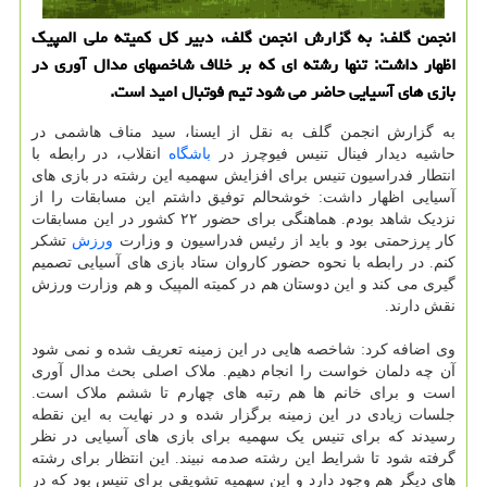
انجمن گلف: به گزارش انجمن گلف، دبیر کل کمیته ملی المپیک
اظهار داشت: تنها رشته ای که بر خلاف شاخصهای مدال آوری در
بازی های آسیایی حاضر می شود تیم فوتبال امید است.
به گزارش انجمن گلف به نقل از ایسنا، سید مناف هاشمی در
حاشیه دیدار فینال تنیس فیوچرز در
باشگاه
انقلاب، در رابطه با
انتطار فدراسیون تنیس برای افزایش سهمیه این رشته در بازی های
آسیایی اظهار داشت: خوشحالم توفیق داشتم این مسابقات را از
نزدیک شاهد بودم. هماهنگی برای حضور ۲۲ کشور در این مسابقات
کار پرزحمتی بود و باید از رئیس فدراسیون و وزارت
ورزش
تشکر
کنم. در رابطه با نحوه حضور کاروان ستاد بازی های آسیایی تصمیم
گیری می کند و این دوستان هم در کمیته المپیک و هم وزارت ورزش
نقش دارند.
وی اضافه کرد: شاخصه هایی در این زمینه تعریف شده و نمی شود
آن چه دلمان خواست را انجام دهیم. ملاک اصلی بحث مدال آوری
است و برای خانم ها هم رتبه های چهارم تا ششم ملاک است.
جلسات زیادی در این زمینه برگزار شده و در نهایت به این نقطه
رسیدند که برای تنیس یک سهمیه برای بازی های آسیایی در نظر
گرفته شود تا شرایط این رشته صدمه نبیند. این انتظار برای رشته
های دیگر هم وجود دارد و این سهمیه تشویقی برای تنیس بود که در