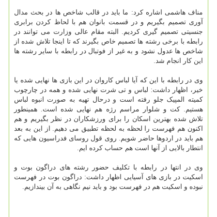
مناف هاشمی اشاره کرد: ما باید در قالب شاخص ها در بحث مدال
آوری تصمیم بگیریم و در قسمت بانوان هم با لحاظ کردن برابری
جنسیتی تصمیم گیری کردیم. البته مقام عالی وزارت می توانند در
رابطه با برخی رشته ها تصمیم خاص بگیرند که تا اینجا تلاش شده از
شاخص ها عدول نشود و به غیر از فوتبال در رابطه با سایر رشته ها
این کار انجام شد.
وی در رابطه با این که آیا لباس کاروان در این بازی ها نهایی شده یا
خیر، اظهار داشت: لباس و تی شرت نهایی شده و همه در چارچوب
کمیته المپیک جلو رفته است و درحال تهیه به صورت انبوه لباس
هستیم. کت و شلوار مراسم رژه هم نهایی شده است. همینطور
تلاش شده بهترین اسکان را برای ورزشکاران در نظر بگیریم و هم
اکنون هم فهرست را لحظه به لحظه تطبیق می دهیم. از این به بعد
هم باید در اردوها حاضر شویم. روی قول روسای فدراسیون هایی که
انتطار بالایی از آنها است هم حساب کرده ایم.
وی در انتها در رابطه با تکلیف حضور رشته های دراگون بوت و
اسکیت در بازی های آسیایی اظهار داشت: دراگون بوت در فهرست
نبوده و اسکیت هم در فهرست بود و باید نیم نگاهی به آن بیندازیم.