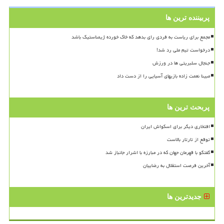
پربیننده ترین ها
مجمع برای ریاست به فردی رای بدهد که خاک خورده ژیمناستیک باشد
درخواست تیم ملی رد شد!
جنجال سلبریتی ها در ورزش
مبینا نعمت زاده بازیهای آسیایی را از دست داد
پربحث ترین ها
افتخاری دیگر برای اسکواش ایران
توقع از تارتار بالاست
گفتگو با قهرمان جهان که در مبارزه با اشرار جانباز شد
آخرین فرصت استقلال به رضاییان
جدیدترین ها