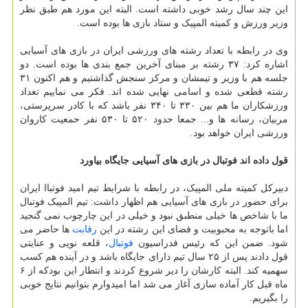
این چند سال رشد خوبی داشته است. البته این مورد هم طبق نظر
وزیر ورزش و کمیته المپیک و ستاد بازی ها بوده است.
وی در رابطه با تعداد رشته های ورزشی ایران در بازی های آسیایی
اشاره کرد: ۳۷ رشته بر مبنای آخرین جمع بندی ها بوده است. دو
جلسه هم با وزیر و تیمشان و مرکز سنجش گذاشتیم و هم اکنون ۳۱
رشته قطعی شده و اسامی نهایی شده اند. فکر می نماییم تعداد
ورزشکاران ما هم بین ۳۳۰ تا ۳۴۰ نفر باشد که با کادر سرپرستی،
مربیان، رسانه ها و... جمعا حدود ۵۲۰ تا ۵۳۰ نفر حمعیت کاروان
ورزشی ایران خواهد بود.
قول داده اند فوتبال در بازی های آسیایی جایگاه بیاورد
دبیرکل کمیته ملی المپیک، در رابطه با شرایط تیم امید فوتباا ایران
برای حضور در بازی های آسیایی هم اظهار داشت: تیم المپیک فوتبال
ما با شاخص ها خیلی منطبق نبود و خیلی در این چارچوب نمی گنجید
اما باتوجه به محبوبیت و فضای این رشته در این
رقابت
ها حاضر می
شود. ضمن این که رئیس فدراسیون
فوتبال
، قلعه نویی و عنایتی
قول دادند پس از ۲۵ سال تیم دارای جایگاه باشد و در آینده هم کسب
سهمیه کند. البته کارشان را دیر شروع کردند و انتطار این بودکه از ۶
ماه قبل کار آماده سازی آغاز می شد اما امیدوارم بتوانیم نتایج خوبی
را بگیریم.