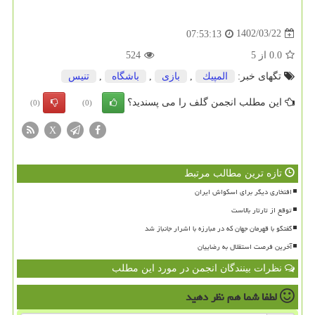
1402/03/22
07:53:13
0.0
از
5
524
تگهای خبر:
المپیك
,
بازی
,
باشگاه
,
تنیس
این مطلب انجمن گلف را می پسندید؟
(0)
(0)
X
تازه ترین مطالب مرتبط
افتخاری دیگر برای اسکواش ایران
توقع از تارتار بالاست
گفتگو با قهرمان جهان که در مبارزه با اشرار جانباز شد
آخرین فرصت استقلال به رضاییان
نظرات بینندگان انجمن در مورد این مطلب
لطفا شما هم
نظر دهید