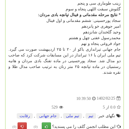
زینب طوماری سی و پنجم
گلنوش سبقت اللهی پنجاه و سوم
* نتایج مرحله مقدماتی و فینال تپانچه بادی مردان:
سجاد پورحسینی: ششم مقدماتی و اول فینال
امیر جوهری خو پانزدهم
وحید گلخندان شانزدهم
محمدرسول عفتی چهل و هشتم
جواد فروغی پنجاه و نهم
جام جهانی تیراندازی باکو از ۲۰ تا ۲۵ اردیبهشت صورت می گیرد.
تیم ملی ایران با ۱۶ تیرانداز در این مسابقات شرکت کرد که صاحب
دو مدال شد. سجاد پورحسینی در ماده تفنگ بادی مردان و هانیه
رستمیان در ماده تپانچه ۲۵ متر زنان به ترتیب صاحب مدال طلا و
نقره شدند.
1402/02/25
10:39:50
0.0
از
5
529
تگهای خبر:
تیم
,
تیم ملی
,
جام جهانی
,
رقابت
این مطلب انجمن گلف را می پسندید؟
(0)
(0)