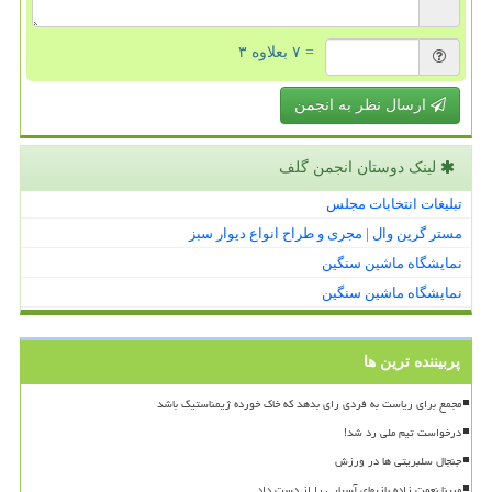
= ۷ بعلاوه ۳
ارسال نظر به انجمن
لینک دوستان انجمن گلف
تبلیغات انتخابات مجلس
مستر گرین وال | مجری و طراح انواع دیوار سبز
نمایشگاه ماشین سنگین
نمایشگاه ماشین سنگین
پربیننده ترین ها
مجمع برای ریاست به فردی رای بدهد که خاک خورده ژیمناستیک باشد
درخواست تیم ملی رد شد!
جنجال سلبریتی ها در ورزش
مبینا نعمت زاده بازیهای آسیایی را از دست داد