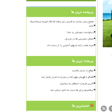
پربیننده ترین ها
مجمع برای ریاست به فردی رای بدهد که خاک خورده ژیمناستیک
باشد
درخواست تیم ملی رد شد!
جنجال سلبریتی ها در ورزش
مبینا نعمت زاده بازیهای آسیایی را از دست داد
پربحث ترین ها
توقع از تارتار بالاست
گفتگو با قهرمان جهان که در مبارزه با اشرار جانباز شد
آخرین فرصت استقلال به رضاییان
اینفانتینو برای بقا دست به دامن ترامپ شد
جدیدترین ها