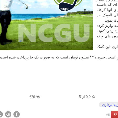
 ای که داشتند
ی آنها گرفته
لی المپیک، در
ت نمود.
ه واریز کرده
داریتی کمیته
یون های وزنه
اری این کمک
ت یک جا پرداخت شده است.
0.0
از
5
620
نه برداری
X
(0)