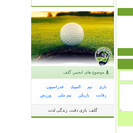
موضوع های انجمن گلف
بازی
تیم
المپیك
فدراسیون
رقابت
بازیكن
تیم ملی
ورزش
گلف: بازی دقت، زندگی لذت