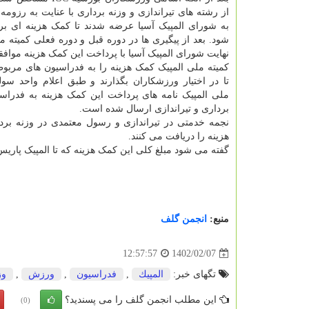
از رشته های تیراندازی و وزنه برداری با عنایت به رزومه
به شورای المپیک آسیا عرضه شدند تا کمک هزینه ای برا
شود. بعد از پیگیری ها در دوره قبل و دوره فعلی کمیته م
نهایت شورای المپیک آسیا با پرداخت این کمک هزینه موافق
کمیته ملی المپیک کمک هزینه را به فدراسیون های مربوط
تا در اختیار ورزشکاران بگذارند و طبق اعلام واحد سولی
ملی المپیک نامه های پرداخت این کمک هزینه به فدراس
برداری و تیراندازی ارسال شده است.
نجمه خدمتی در تیراندازی و رسول معتمدی در وزنه برد
هزینه را دریافت می کنند.
گفته می شود مبلغ کلی این کمک هزینه که تا المپیک پاریس است، حدود ۴۲۱ میلیون تومان است که به صور
منبع:
انجمن گلف
1402/02/07
12:57:57
تگهای خبر:
المپیك
,
فدراسیون
,
ورزش
,
وز
این مطلب انجمن گلف را می پسندید؟
(0)