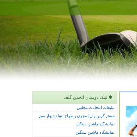
لینک دوستان انجمن گلف
تبلیغات انتخابات مجلس
مستر گرین وال | مجری و طراح انواع دیوار سبز
نمایشگاه ماشین سنگین
نمایشگاه ماشین سنگین