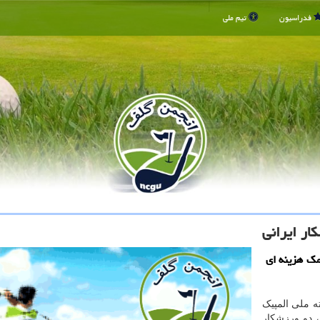
فدراسیون
تیم ملی
مک هزینه ای
ه ملی المپیک
بورسیه IOC مشخص شد، دو ورزشکار