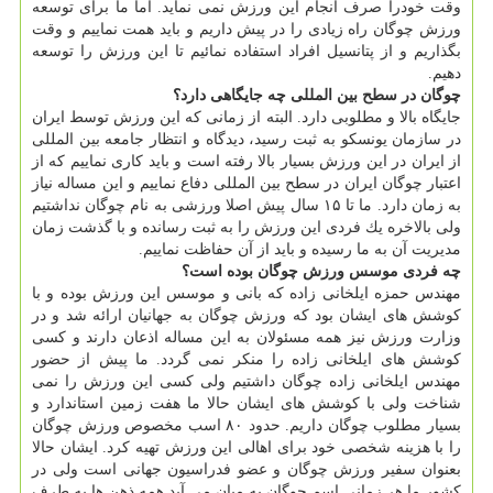
وقت خودرا صرف انجام این ورزش نمی نماید. اما ما برای توسعه
ورزش چوگان راه زیادی را در پیش داریم و باید همت نماییم و وقت
بگذاریم و از پتانسیل افراد استفاده نمائیم تا این ورزش را توسعه
دهیم.
چوگان در سطح بین المللی چه جایگاهی دارد؟
جایگاه بالا و مطلوبی دارد. البته از زمانی كه این ورزش توسط ایران
در سازمان یونسكو به ثبت رسید، دیدگاه و انتظار جامعه بین المللی
از ایران در این ورزش بسیار بالا رفته است و باید كاری نماییم كه از
اعتبار چوگان ایران در سطح بین المللی دفاع نماییم و این مساله نیاز
به زمان دارد. ما تا ۱۵ سال پیش اصلا ورزشی به نام چوگان نداشتیم
ولی بالاخره یك فردی این ورزش را به ثبت رسانده و با گذشت زمان
مدیریت آن به ما رسیده و باید از آن حفاظت نماییم.
چه فردی موسس ورزش چوگان بوده است؟
مهندس حمزه ایلخانی زاده كه بانی و موسس این ورزش بوده و با
كوشش های ایشان بود كه ورزش چوگان به جهانیان ارائه شد و در
وزارت ورزش نیز همه مسئولان به این مساله اذعان دارند و كسی
كوشش های ایلخانی زاده را منكر نمی گردد. ما پیش از حضور
مهندس ایلخانی زاده چوگان داشتیم ولی كسی این ورزش را نمی
شناخت ولی با كوشش های ایشان حالا ما هفت زمین استاندارد و
بسیار مطلوب چوگان داریم. حدود ۸۰ اسب مخصوص ورزش چوگان
را با هزینه شخصی خود برای اهالی این ورزش تهیه كرد. ایشان حالا
بعنوان سفیر ورزش چوگان و عضو فدراسیون جهانی است ولی در
كشور ما هر زمانی اسم چوگان به میان می آید همه ذهن ها به طرف