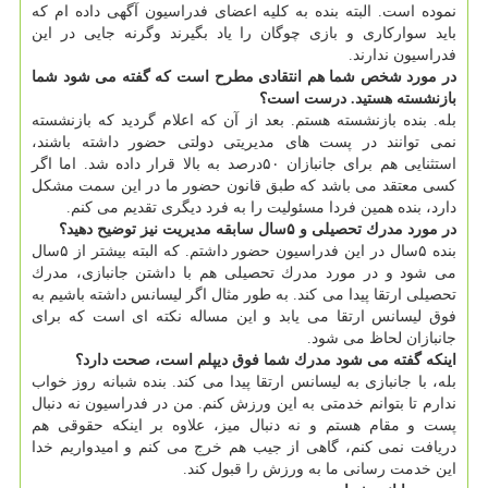
نموده است. البته بنده به كلیه اعضای فدراسیون آگهی داده ام كه
باید سواركاری و بازی چوگان را یاد بگیرند وگرنه جایی در این
فدراسیون ندارند.
در مورد شخص شما هم انتقادی مطرح است كه گفته می شود شما
بازنشسته هستید. درست است؟
بله. بنده بازنشسته هستم. بعد از آن كه اعلام گردید كه بازنشسته
نمی توانند در پست های مدیریتی دولتی حضور داشته باشند،
استثنایی هم برای جانبازان ۵۰درصد به بالا قرار داده شد. اما اگر
كسی معتقد می باشد كه طبق قانون حضور ما در این سمت مشكل
دارد، بنده همین فردا مسئولیت را به فرد دیگری تقدیم می كنم.
در مورد مدرك تحصیلی و ۵سال سابقه مدیریت نیز توضیح دهید؟
بنده ۵سال در این فدراسیون حضور داشتم. كه البته بیشتر از ۵سال
می شود و در مورد مدرك تحصیلی هم با داشتن جانبازی، مدرك
تحصیلی ارتقا پیدا می كند. به طور مثال اگر لیسانس داشته باشیم به
فوق لیسانس ارتقا می یابد و این مساله نكته ای است كه برای
جانبازان لحاظ می شود.
اینكه گفته می شود مدرك شما فوق دیپلم است، صحت دارد؟
بله، با جانبازی به لیسانس ارتقا پیدا می كند. بنده شبانه روز خواب
ندارم تا بتوانم خدمتی به این ورزش كنم. من در فدراسیون نه دنبال
پست و مقام هستم و نه دنبال میز، علاوه بر اینكه حقوقی هم
دریافت نمی كنم، گاهی از جیب هم خرج می كنم و امیدواریم خدا
این خدمت رسانی ما به ورزش را قبول كند.