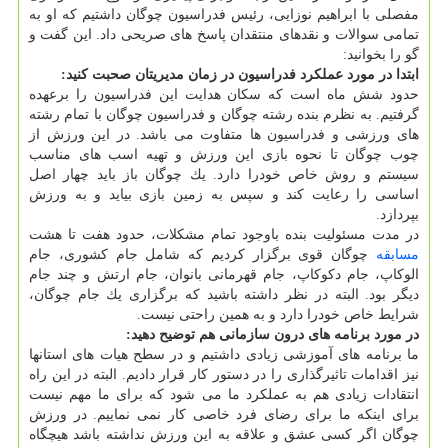
مفصلی با ابراهیم نوزایی، رئیس فدراسیون چوگان داشتیم كه او به
تمامی سوالات و نقدهای منتقدان پاسخ های صریحی داد. این گفت و
گو را بخوانید:
ابتدا در مورد عملكرد فدراسیون در زمان مدیریتان صحبت كنید:
حدود شش ماه است كه سكان هدایت این فدراسیون را برعهده
گرفتیم. به نظرم بنده رشته چوگان و فدراسیون چوگان با تمام رشته
های ورزشی و فدراسیون ها متفاوت می باشد. در این ورزش از
چوب چوگان تا نحوه بازی این ورزش و تهیه اسب های مناسب
سیستم و روش خاص خودرا دارد. یك چوگان باز باید چهار اصل
اساسی را رعایت كند و سپس به زمین بازی بیاید و به ورزش
بپردازد.
در مدت مسئولیت بنده باوجود تمام مشكلات، حدود هفت تا هشت
مسابقه
چوگان قوی برگزار كردیم كه شامل جام كشوری، جام
الوكاپ، جام دكوكاپ، جام قهرمانی بانوان، جام ارتش و چند جام
دیگر بود. البته در نظر داشته باشید كه برگزاری یك جام چوگان،
شرایط خاص خودرا دارد و به همین راحتی نیست.
در مورد برنامه های درون سازمانی هم توضیح دهید:
ما برنامه های آموزشی زیادی داشتیم و در سطح هیات های استانها
نیز اقدامات تاثیرگذاری را در دستور كار قرار دادیم. البته در این راه
انتقادات زیادی هم به عملكرد ما می شود كه برای ما مهم نیست
برای اینكه ما برای رضای فرد خاصی كار نمی نماییم. در ورزش
چوگان اگر كسی عشق و علاقه به این ورزش نداشته باشد هیچگاه