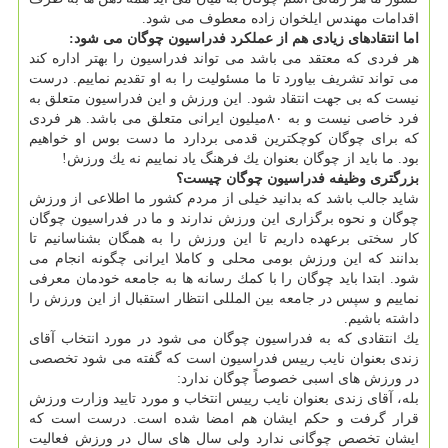
اقدامات مهندس ایلخوان زاده معطوف می شود.
اما انتقادهای زیادی هم از عملكرد فدراسیون چوگان می شود:
هر فردی كه معتقد می باشد می تواند فدراسیون را بهتر اداره كند
می تواند تشریف بیاورد تا ما مسئولیت را به او تقدیم نماییم. درست
نیست كه بی جهت انتقاد شود. این ورزش و این فدراسیون متعلق به
فرد خاصی نیست و به ۸۰میلیون ایرانی متعلق می باشد. هر فردی
كه برای چوگان كوچكترین قدمی بردارد ما دست بوس او خواهیم
بود. ما باید از چوگان بعنوان یك فرهنگ یاد نماییم نه یك ورزش!
بزرگتری وظیفه فدراسیون چوگان چیست؟
شاید جالب باشد كه بدانید خیلی از مردم كشور ما اطلاعی از ورزش
چوگان و نحوه برگزاری این ورزش ندارند و ما در فدراسیون چوگان
كار سختی برعهده داریم تا این ورزش را به همگان بشناسانیم تا
بدانند كه این ورزش بومی محلی و كاملا ایرانی چگونه انجام می
شود. ابتدا باید چوگان را با كمك رسانه ها به جامعه خودمان معرفی
نماییم و سپس در جامعه بین المللی انتظار استقبال از این ورزش را
داشته باشیم.
یك انتقادی كه به فدراسیون چوگان می شود در مورد انتخاب آقای
زندی بعنوان نایب رییس فدراسیون است كه گفته می شود تخصصی
در ورزش های اسبی خصوصاً چوگان ندارد:
بله، آقای زندی بعنوان نایب رییس انتخاب و مورد تایید وزارت ورزش
قرار گرفت و حكم ایشان هم امضا شده است. درست است كه
ایشان تخصص چوگانی ندارد ولی سال های سال در ورزش فعالیت