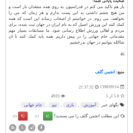
صحبت پایانی شما:
باز هم تاكید می كنم در فدراسیون به روی همه منتقدان باز است و
من هیچ چشم داشتی به این پست ندارم و هر زمان كه من را
نخواهند، می روم. در خواستم از اصحاب رسانه این است كه همه
كمك كنند این ورزش اصیل كه به نام ایران در جهان ثبت شده، برای
مردم و اهالی ورزش اطلاع رسانی شود. ما مسابقات بسیار مهم
مقدماتی جام جهانی را در پیش داریم. همه باید كمك كنند تا ان
شاالله بتوانیم در جهان بدرخشیم.
46
منبع:
انجمن گلف
1398/09/14
21:37:32
5.0
از
5
4919
تگهای خبر:
آموزش
,
بازی
,
تیم
,
جام جهانی
این مطلب انجمن گلف را می پسندید؟
(0)
(1)
X