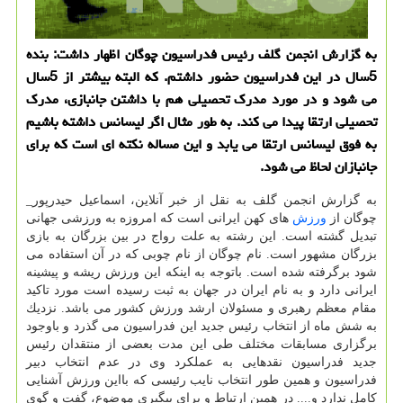
به گزارش انجمن گلف رئیس فدراسیون چوگان اظهار داشت: بنده
5سال در این فدراسیون حضور داشتم. كه البته بیشتر از 5سال
می شود و در مورد مدرك تحصیلی هم با داشتن جانبازی، مدرك
تحصیلی ارتقا پیدا می كند. به طور مثال اگر لیسانس داشته باشیم
به فوق لیسانس ارتقا می یابد و این مساله نكته ای است كه برای
جانبازان لحاظ می شود.
به گزارش انجمن گلف به نقل از خبر آنلاین، اسماعیل حیدرپور_
چوگان از
ورزش
های كهن ایرانی است كه امروزه به ورزشی جهانی
تبدیل گشته است. این رشته به علت رواج در بین بزرگان به بازی
بزرگان مشهور است. نام چوگان از نام چوبی كه در آن استفاده می
شود برگرفته شده است. باتوجه به اینكه این ورزش ریشه و پیشینه
ایرانی دارد و به نام ایران در جهان به ثبت رسیده است مورد تاكید
مقام معظم رهبری و مسئولان ارشد ورزش كشور می باشد. نزدیك
به شش ماه از انتخاب رئیس جدید این فدراسیون می گذرد و باوجود
برگزاری مسابقات مختلف طی این مدت بعضی از منتقدان رئیس
جدید فدراسیون نقدهایی به عملكرد وی در عدم انتخاب دبیر
فدراسیون و همین طور انتخاب نایب رئیسی كه بااین ورزش آشنایی
كامل ندارد و.... در همین ارتباط و برای پیگیری موضوع، گفت و گوی