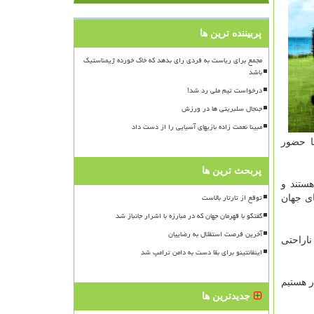
پربیننده ترین ها
مجمع برای ریاست به فردی رای بدهد که خاک خورده ژیمناستیک
باشد
درخواست تیم ملی رد شد!
جنجال سلبریتی ها در ورزش
مبینا نعمت زاده بازیهای آسیایی را از دست داد
ا حضور
پربحث ترین ها
ستند و
توقع از تارتار بالاست
ی جهان
گفتگو با قهرمان جهان که در مبارزه با اشرار جانباز شد
آخرین فرصت استقلال به رضاییان
ناراحتی
اینفانتینو برای بقا دست به دامن ترامپ شد
 هستیم
جدیدترین ها