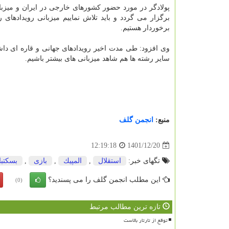
پولادگر در مورد حضور کشورهای خارجی در ایران و میزب
برگزار می گردد و باید تلاش نماییم میزبانی رویدادهای
برخوردار هستیم.
وی افزود: طی مدت اخیر رویدادهای جهانی و قاره ای داش
سایر رشته ها هم شاهد میزبانی های بیشتر باشیم.
منبع:
انجمن گلف
1401/12/20
12:19:18
تگهای خبر:
استقلال
,
المپیك
,
بازی
,
بسكتبا
این مطلب انجمن گلف را می پسندید؟
(0)
تازه ترین مطالب مرتبط
توقع از تارتار بالاست