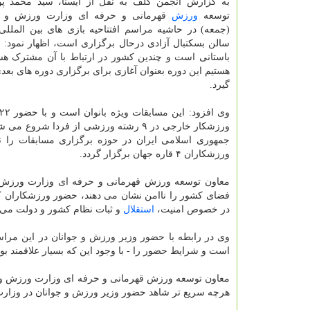
به گزارش انجمن گلف به نقل از ایسنا، سید محمد پول
توسعه
ورزش
قهرمانی و حرفه ای وزارت ورزش و جو
(جمعه) در حاشیه مراسم افتتاحیه بازی های بین المللی
سالن بسکتبال آزادی درحال برگزاری است، اظهار نمود: ن
باستانی است و چندین کشور در ارتباط با آن مشترک هست
هستیم این دوره بعنوان آغازی برای برگزاری دوره های بعد
گیرد.
ورزشکار خارجی در ۹ رشته ورزشی از فردا شروع 
جمهوری اسلامی ایران در حوزه برگزاری مسابقات را نش
ورزشکاران ۴ قاره جهان برگزار گردد.
معاون توسعه ورزش قهرمانی و حرفه ای وزارت ورزش و 
فضای کشور را ناامن نشان می دهند، حضور ورزشکاران ک
در خصوص امنیت،
استقلال
و ثبات نظام کشور و دولت می 
وی در رابطه با حضور وزیر ورزش و جوانان در این مراس
است و شرایط حضور را - با وجود این که بسیار علاقمند بود
معاون توسعه ورزش قهرمانی و حرفه ای وزارت ورزش و ج
هرچه سریع تر شاهد حضور وزیر ورزش و جوانان در وزارت 