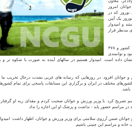
ادگر، معاون
انان امروز
 نوروز که در
وروز یک آیین
ند و امیدوار
ی مدنظر قرار
وی افزود: این مسابقات ویژه بانوان است و با حضور ۲۲ کشور و ۳۷۸
می شود و توانمندی
ان داده است. امیدوار هستیم در سالهای آینده به صورت با شکوه تر و ب
جوانان افزود: در روزهایی که رسانه های غربی بشدت درحال تخریب ما ه
شورهای مختلف در ایران و برگزاری این مسابقات پاسخی برای تمام کشورها
باشد.
م تصریح کرد: با وزیر ورزش و جوانان صحبت کردم و مقدای ریه او گرفتار 
 در مراسم حضور یابد - نداشت و پزشک او این اجازه را نداد.
وانان ضمن آرزوی سلامتی برای وزیر ورزش و جوانان، اظهار داشت: امیدوار
خانه و مراسم این چنینی باشیم.