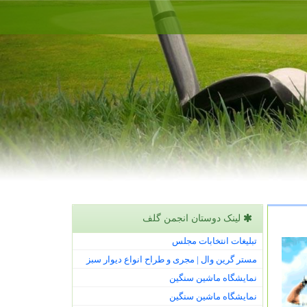
لینک دوستان انجمن گلف
تبلیغات انتخابات مجلس
مستر گرین وال | مجری و طراح انواع دیوار سبز
نمایشگاه ماشین سنگین
نمایشگاه ماشین سنگین