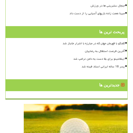
جنجال سلبریتی ها در ورزش
مبینا نعمت زاده بازیهای آسیایی را از دست داد
پربحث ترین ها
گفتگو با قهرمان جهان که در مبارزه با اشرار جانباز شد
آخرین فرصت استقلال به رضاییان
اینفانتینو برای بقا دست به دامن ترامپ شد
پسر 16 ساله ایرانی استاد فیده شد
جدیدترین ها