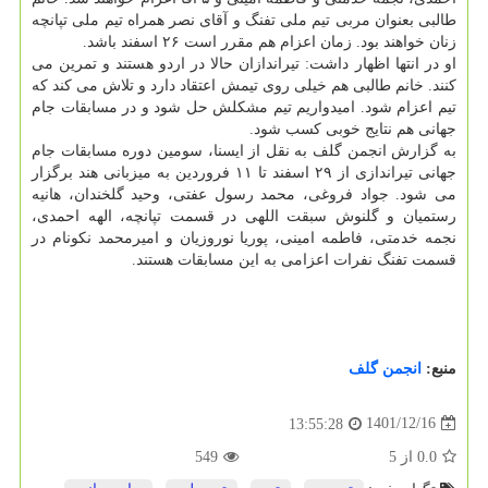
طالبی بعنوان مربی تیم ملی تفنگ و آقای نصر همراه تیم ملی تپانچه
زنان خواهند بود. زمان اعزام هم مقرر است ۲۶ اسفند باشد.
او در انتها اظهار داشت: تیراندازان حالا در اردو هستند و تمرین می
کنند. خانم طالبی هم خیلی روی تیمش اعتقاد دارد و تلاش می کند که
تیم اعزام شود. امیدواریم تیم مشکلش حل شود و در مسابقات جام
جهانی هم نتایج خوبی کسب شود.
به گزارش انجمن گلف به نقل از ایسنا، سومین دوره مسابقات جام
جهانی تیراندازی از ۲۹ اسفند تا ۱۱ فروردین به میزبانی هند برگزار
می شود. جواد فروغی، محمد رسول عفتی، وحید گلخندان، هانیه
رستمیان و گلنوش سبقت اللهی در قسمت تپانچه، الهه احمدی،
نجمه خدمتی، فاطمه امینی، پوریا نوروزیان و امیرمحمد نکونام در
قسمت تفنگ نفرات اعزامی به این مسابقات هستند.
منبع:
انجمن گلف
1401/12/16
13:55:28
0.0
از
5
549