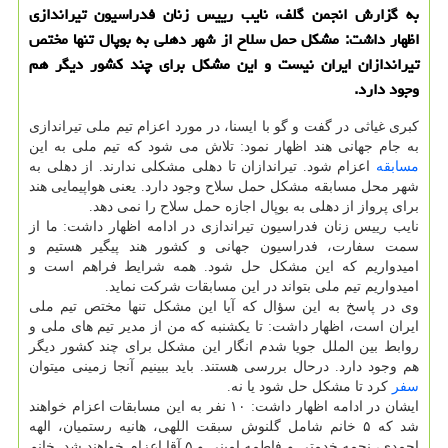
به گزارش انجمن گلف، نایب رییس زنان فدراسیون تیراندازی
اظهار داشت: مشکل حمل سلاح از شهر دهلی به بوپال تنها مختص
تیراندازان ایران نیست و این مشکل برای چند کشور دیگر هم
وجود دارد.
کبری غیاثی در گفت و گو با ایسنا، در مورد اعزام تیم ملی تیراندازی
به جام جهانی هند اظهار نمود: تلاش می شود که تیم ملی به این
مسابقه
اعزام شود. تیراندازان تا دهلی مشکلی ندارند. از دهلی به
شهر محل مسابقه مشکل حمل سلاح وجود دارد. یعنی هواپیمایی هند
برای پرواز از دهلی به بوپال اجازه حمل سلاح را نمی دهد.
نایب رییس زنان فدراسیون تیراندازی در ادامه اظهار داشت: ما از
سمت سفارت، فدراسیون جهانی و کشور هند پیگیر هستیم و
امیدواریم که این مشکل حل شود. همه شرایط فراهم است و
امیدواریم تیم ملی بتواند در این مسابقات شرکت نماید.
وی در پاسخ به این سؤال که آیا این مشکل تنها مختص تیم ملی
ایران است، اظهار داشت: تا یکشنبه که من از مدیر تیم های ملی و
روابط بین الملل جویا شدم انگار این مشکل برای چند کشور دیگر
هم وجود دارد. درحال بررسی هستند. باید ببینیم آنجا زمینی میتوان
سفر
کرد تا مشکل حل شود یا نه.
ایشان در ادامه اظهار داشت: ۱۰ نفر به این مسابقات اعزام خواهند
شد که ۵ خانم شامل گلنوش سبقت اللهی، هانیه رستمیان، الهه
احمدی، نجمه خدمتی و فاطمه امینی و ۵ آقا اعزام خواهند شد. خانم