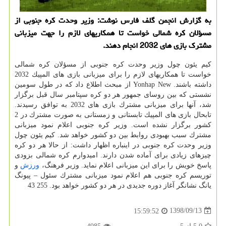
به گزارش انجمن گلف فارس نوشت: وزیر وحدت كره جنوبی از
مسؤلان كره شمالی خواست تا همكاریهای لازم را جهت میزبانی
مشترك بازی های 2032 انجام دهند.
كیم یئون چول وزیر وحدت كره جنوبی از مسؤلان كره شمالی
خواست تا همكاریهای لازم را برای میزبانی بازی های المپیك 2032
داشته باشند. Yonhap New از مبحث اطلاع داد كه در طول سومین
نشستی كه بین روسای جمهور هر دو كره سپتامبر سال قبل برگزار
شد، آنها برای میزبانی مشترك بازی های 2032 به توافق رسیدند.
تابحال بازی های المپیك تابستانی و زمستانی به صورت مشترك در 2
كشور برگزار نشده است. وزیر كره جنوبی اعلام نمود میزبانی
مشترك سبب بهبودی روابط بین دو كشور خواهد شد. كیم یئون چول
وزیر وحدت كره جنوبی در اینباره اظهار داشت: از حالا هر دو كره
چیزهای زیادی برای آماده شدن دارند. امیدوارم كره شمالی بزودی
پاسخ خویش را برای این میزبانی اعلام نماید. وزیر فرهنگ،
ورزش
و
توریسم كره جنوبی هم اعلام نمود میزبانی مشترك سئول – پیونگ
یانگ نشانگر آغاز دوره جدیدی در هر دو كشور خواهد بود. 255 43
1398/09/13
15:59:52