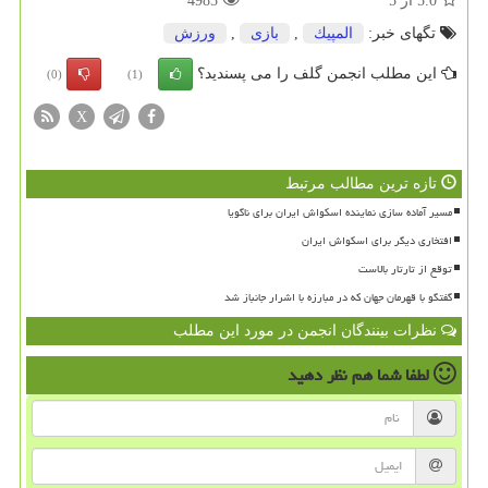
5.0
از
5
4985
تگهای خبر:
المپیك
,
بازی
,
ورزش
این مطلب انجمن گلف را می پسندید؟
(0)
(1)
X
تازه ترین مطالب مرتبط
مسیر آماده سازی نماینده اسکواش ایران برای ناگویا
افتخاری دیگر برای اسکواش ایران
توقع از تارتار بالاست
گفتگو با قهرمان جهان که در مبارزه با اشرار جانباز شد
نظرات بینندگان انجمن در مورد این مطلب
لطفا شما هم
نظر دهید