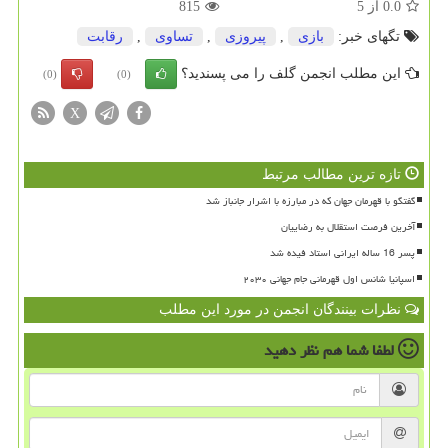
0.0
از
5
815
تگهای خبر:
بازی
,
پیروزی
,
تساوی
,
رقابت
این مطلب انجمن گلف را می پسندید؟
(0)
(0)
X
تازه ترین مطالب مرتبط
گفتگو با قهرمان جهان که در مبارزه با اشرار جانباز شد
آخرین فرصت استقلال به رضاییان
پسر 16 ساله ایرانی استاد فیده شد
اسپانیا شانس اول قهرمانی جام جهانی ۲۰۳۰
نظرات بینندگان انجمن در مورد این مطلب
لطفا شما هم
نظر دهید