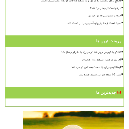
مجمع برای ریاست به فردی رای بدهد که خاک خورده ژیمناستیک باشد
درخواست تیم ملی رد شد!
جنجال سلبریتی ها در ورزش
مبینا نعمت زاده بازیهای آسیایی را از دست داد
پربحث ترین ها
گفتگو با قهرمان جهان که در مبارزه با اشرار جانباز شد
آخرین فرصت استقلال به رضاییان
اینفانتینو برای بقا دست به دامن ترامپ شد
پسر 16 ساله ایرانی استاد فیده شد
جدیدترین ها