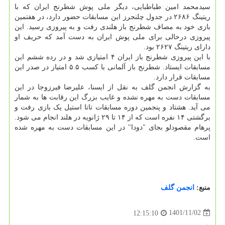
سیدمحمد امین طباطبایی، دیگر ملی پوش شطرنج ایران که با
ریتینگ ۲۶۸۶ در جدول چلنجرز این مسابقات حضور دارد، در هفتمین
بازی خود به مصاف شطرنج باز هلندی رفت و به پیروزی رسید. این
پیروزی درحالی برای ملی پوش ایران به دست آمد که حریف او
دارای ریتینگ ۲۶۲۷ بود.
با این پیروزی شطرنج باز ایران ۴ امتیازی شد و در رده ششم این
مسابقات ایستاد. شطرنج باز آلمانی با کسب ۵.۵ امتیاز در صدر این
مسابقات قرار دارد.
به گزارش انجمن گلف به نقل از ایسنا، علیرضا فیرزوجا در این
مسابقات دست به مهره نشده و غایب بزرگ این رقابت ها به شمار
می آید. هشتاد و پنجمین دوره مسابقات تاتا استیل یک بازی رفت و
برگشتی ۱۴ نفره است که از ۱۴ تا ۲۹ ژانویه در هلند انجام می شود.
پرهام مقصودلو بجای "دودا" در این مسابقات دست به مهره شده
است.
منبع:
انجمن گلف
1401/11/02
12:15:10