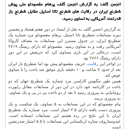
انجمن گلف: به گزارش انجمن گلف، پرهام مقصودلو ملی پوش
شطرنج ایران در رقابت های شطرنج تاتا استیل مقابل شطرنج باز
قدرتمند آمریکایی به تساوی رسید.
به گزارش انجمن گلف به نقل از ایسنا، در دور هفتم هشتاد و پنجمین
دوره مسابقات شطرنج تاتا استیل، پرهام مقصودلو مرد شماره یک
شطرنج ایران، در جدول مسترز این مسابقات به مصاف کاروآنا
آمریکایی رفت و به تساوی رسید. مقصودلو که دارای ریتینگ ۲۷۱۹
است، درحالی در این بازی مساوی کرد که حریفش در این دور
دارای ریتینگ ۲۷۶۶ بود.
در اواخر این
رقابت
، حریف مقصودلو پیش بود اما شطرنج باز ایران
بعد از حدود ۷ ساعت و ۱۰ دقیقه بازی موفق شد باخت را با تساوی
عوض کند.
همین طور مگنوس کارلسن مرد شماره یک شطرنج جهان که دو
باخت در کارنامه خود دارد در این دور از مسابقات مقابل راپورت
رومانیایی به پیروزی رسید تا بعد از دو باخت پی در پی و یک تساوی،
به پیروزی برسد.
پیام مقصودلو که در این مسابقات به ۵ تساوی، یک شکست و یک
پیروزی دست یافته دارای ۳.۵ امتیاز است. مرد شماره یک شطرنج
ایران با این نتایج در رده هشتم این مسابقات ایستاده است.
عبدوستاروف ستاره ازبکستانی این مسابقات با ۵.۵ امتیاز صدرنشین
است.