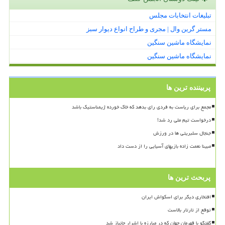
تبلیغات انتخابات مجلس
مستر گرین وال | مجری و طراح انواع دیوار سبز
نمایشگاه ماشین سنگین
نمایشگاه ماشین سنگین
پربیننده ترین ها
مجمع برای ریاست به فردی رای بدهد که خاک خورده ژیمناستیک باشد
درخواست تیم ملی رد شد!
جنجال سلبریتی ها در ورزش
مبینا نعمت زاده بازیهای آسیایی را از دست داد
پربحث ترین ها
افتخاری دیگر برای اسکواش ایران
توقع از تارتار بالاست
گفتگو با قهرمان جهان که در مبارزه با اشرار جانباز شد