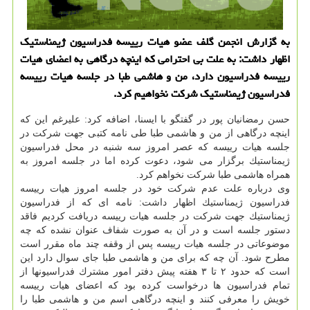
به گزارش انجمن گلف عضو هیات رییسه فدراسیون ژیمناستیك
اظهار داشت: به علت بی احترامی كه اینچه درگاهی به اعضای هیات
رییسه فدراسیون دارد، من و هاشمی طبا در جلسه هیات رییسه
فدراسیون ژیمناستیك شركت نخواهیم كرد.
حسن رمضانیان پور در گفتگو با ایسنا، اضافه كرد: علیرغم این كه
اینچه درگاهی از من و هاشمی طبا طی نامه كتبی جهت شركت در
جلسه هیات رییسه كه عصر امروز سه شنبه در محل فدراسیون
ژیمناستیك برگزار می شود، دعوت كرده اما در جلسه امروز به
همراه هاشمی طبا شركت نخواهم كرد.
وی درباره علت عدم شركت خود در جلسه امروز هیات رییسه
فدراسیون ژیمناستیك اظهار داشت: نامه ای كه از فدراسیون
ژیمناستیك جهت شركت در جلسه هیات رییسه دریافت كردیم فاقد
دستور جلسه است و در آن به صورت شفاف عنوان نشده كه چه
موضوعاتی در جلسه هیات رییسه پس از وقفه چند ماه مقرر است
مطرح شود. آن چه كه برای من و هاشمی طبا جای سوال دارد این
است كه حدود ۲ تا ۳ هفته پیش دفتر امور مشترك فدراسیونها از
تمام فدراسیون ها درخواست كرده بود كه اعضای هیات رییسه
خویش را معرفی كنند و اینچه درگاهی اسم من و هاشمی طبا را