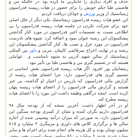
حذف و افراد دیگری را جایگزین ما كرده بود. در حالیكه من و
هاشمی طبا حكم خویش را برای حضور در هیات رییسه فدراسیون
ژیمناستیك از وزیر
ورزش
و جوانان دریافت كردیم.
این عضو هیات رییسه فدراسیون ژیمناستیك یكی دیگر از علل اصلی
خود برای شركت نكردن در جلسه هیات رییسه فدراسیون را بی
اطلاعی نسبت به تصمیمات اخیر فدراسیون در مورد كنار گذاشتن
پیشكسوتان این رشته عنوان نمود و اضافه كرد: شیوه های نادرست
فدراسیون در مورد عزل و نصب ها، كنار گذاشتن پیشكسوتان این
رشته و در نهایت اخراج میرقائمی كاپیتان، مربی و
داور
بین المللی
ژیمناستیك از سالن شهید آذرپی به شیوه نامناسب و... عواملی
هستند كه در تصمیم گیری من و هاشمی طبا بی تأثیر نبود.
رمضانیان پور افزود: اگر هیات رییسه فدراسیون نقش اساسی در
تصمیم گیری های فدراسیون دارد، چرا اعضای هیات رئیسه از
گزارش مالی فدراسیون كه بازرس در اختیار او گذاشته، بی خبر
هستند و گزارش مالی فدراسیون را از اعضای هیات رییسه پنهان
كرده است. اینچه درگاهی وظیفه داشت این مورد را با اعضای هیات
رییسه مطرح كند.
او در آخر اظهار داشت: آخرین نسخه كه از بودجه سال ۹۸
فدراسیون داریم نگران كننده و نشان از كسری بودجه سنگین این
فدراسیون دارد، به صورتی كه میزان درآمد پیشبینی شده از اجاره
سالن ها و برگزاری كلاس های داوری و مربیگری ۲ میلیارد و ۸۱۵
میلیون تومان بوده و كل هزینه های انجام شده برای اعزام ها و سایر
موارد چیزی حدود ۶ میلیارد و ۸۶۰ میلیون تومان است، یعنی بیشتر