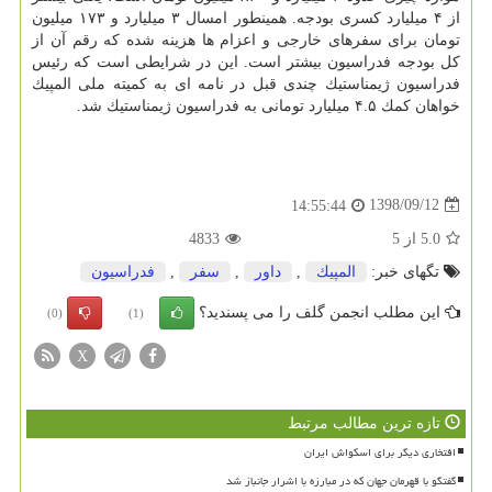
از ۴ میلیارد كسری بودجه. همینطور امسال ۳ میلیارد و ۱۷۳ میلیون
تومان برای سفرهای خارجی و اعزام ها هزینه شده كه رقم آن از
كل بودجه فدراسیون بیشتر است. این در شرایطی است كه رئیس
فدراسیون ژیمناستیك چندی قبل در نامه ای به كمیته ملی المپیك
خواهان كمك ۴.۵ میلیارد تومانی به فدراسیون ژیمناستیك شد.
1398/09/12
14:55:44
5.0
از
5
4833
تگهای خبر:
المپیك
,
داور
,
سفر
,
فدراسیون
این مطلب انجمن گلف را می پسندید؟
(0)
(1)
X
تازه ترین مطالب مرتبط
افتخاری دیگر برای اسکواش ایران
گفتگو با قهرمان جهان که در مبارزه با اشرار جانباز شد