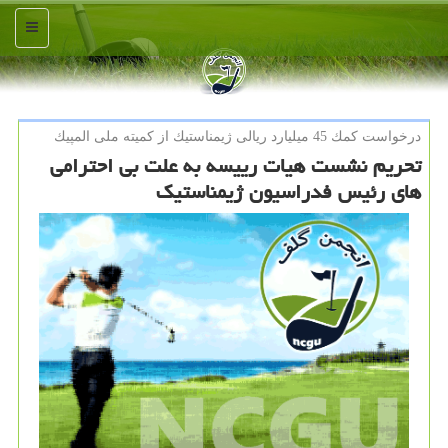
منو
درخواست كمك 45 میلیارد ریالی ژیمناستیك از كمیته ملی المپیك
تحریم نشست هیات رییسه به علت بی احترامی
های رئیس فدراسیون ژیمناستیك