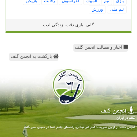
بازی
تیم
المپیك
فدراسیون
رقابت
بازیكن
تیم ملی
ورزش
گلف: بازی دقت، زندگی لذت
اخبار و مطالب انجمن گلف
بازگشت به انجمن گلف
انجمن گلف
گلف در ایران
انجمن گلف: از اولین ضربه تا فتح هر میدان، راهنمای جامع شما در دنیای سبز گلف