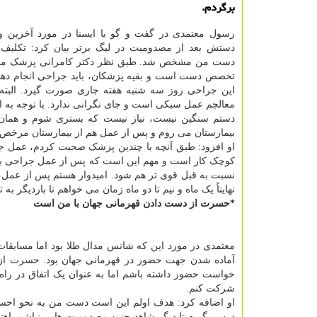
برگردم.
رسول معتمدی در گفت و گو با ایسنا در مورد آخرین 
دستش بعد از مصدومیت در لیگ برتر بیان کرد: تکلی
دست من مشخص شد. طبق نظر دکتر کامرانی پزشک معا
تخصص دست است و بقیه پزشکان، باید جراحی انجام ده
این جراحی روز سه شنبه هفته جاری صورت گیرد. البته
معالجم عمل سبکی است و جای نگرانی ندارد. با توجه به 
دستم سنگین نیست، نیاز نیست که بستری شوم و همان
بیمارستان می روم و پس از عمل هم از بیمارستان مرخص
او افزود: طبق آنچه با چندین پزشک صحبت کردم، عمل
کوچک کار است و مهم این است که پس از عمل جراحی باز
نسبت به قبل قوی تر هم شود. امیدوار هستم پس از عمل، 
نهایتاً یک ماه و نیم تا دو ماه زمان می خواهم تا باردیگر به 
*حسرت از دست دادن قهرمانی جهان با من است
معتمدی در مورد این که شانس مدال طلا بود اما مسابقات قهرمانی جهان ۲۰۲۲ کلمبیا را از
آماده شدن جهت حضور در قهرمانی جهان بود. حسرت از 
خواست حضور داشته باشم اما به عنوان یک اتفاق در راه
شرکت کنم.
او اضافه کرد: هدف اولم این است دست من به نحو احس
درس بگیرم تا دیگر شاهد چنین مصدومیت هایی نباشم. اهت