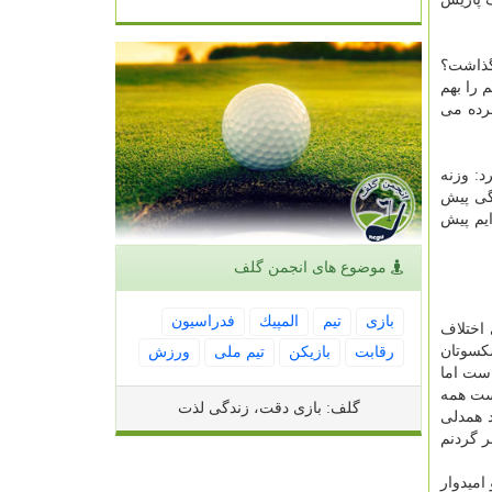
گذاشت؟
 را بهم
رده می
 کرد: وزنه
نگی پیش
ایم پیش
موضوع های انجمن گلف
بازی
تیم
المپیك
فدراسیون
ای اختلاف
شکسوتان
رقابت
بازیكن
تیم ملی
ورزش
است اما
ست همه
گلف: بازی دقت، زندگی لذت
د همدلی
ر گردنم
 امیدوار