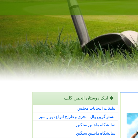
لینک دوستان انجمن گلف
تبلیغات انتخابات مجلس
مستر گرین وال | مجری و طراح انواع دیوار سبز
نمایشگاه ماشین سنگین
نمایشگاه ماشین سنگین