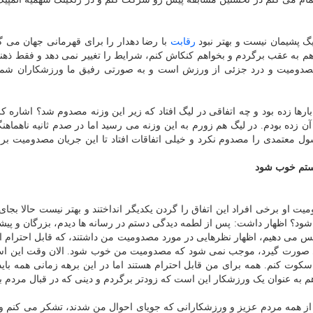
گ پشیمان نیست و بهتر نبود
رقابت
با رضا دهدار را برای قهرمانی جهان می 
هم به عقب برگردم و بخواهم کنکاش کنم، شرایط را تغییر نمی دهد و فقط ذهنم
. مصدومیت و درد جزئی از ورزش است و به صورتی رفیق ما ورزشکاران شم
 این پرسش که وزنه ۱۷۷ کیلوگرم را بارها زده بود و چه اتفاقی در لیگ افتاد که زیر این وزنه مصدوم شد؟ اشاره
از آن زده بودم. در لیگ هم زورم به این وزنه می رسید اما در صدم ثانیه ناهماه
ول معتمدی را مصدوم نکرد و خیلی اتفاقات افتاد تا این جریان مصدومیت بر
دستم خوب شود
ن که پس از مصدومیت او برخی افراد این اتفاق را گردن یکدیگر انداختند و بهتر نیست حالا بج
شود؟ اظهار داشت: پس از لطمه دیدگی دستم در رسانه ها دیدم، بزرگان و پی
پس می دهیم، اظهار نظرهایی در مورد مصدومیت من داشتند، که قابل احترام 
دی صورت گیرد، موجب نمی شود که مصدومیت من خوب شود. الان وقت این ا
 سکوت کنم. همه برای من قابل احترام هستند اما در این برهه زمانی همه بای
هم به عنوان یک ورزشکار این است که زودتر برگردم و دینی که در قبال مردم ب
ر اظهار داشت: از همه مردم عزیز و ورزشکارانی که جویای احوال من شدند، تشکر می کنم و