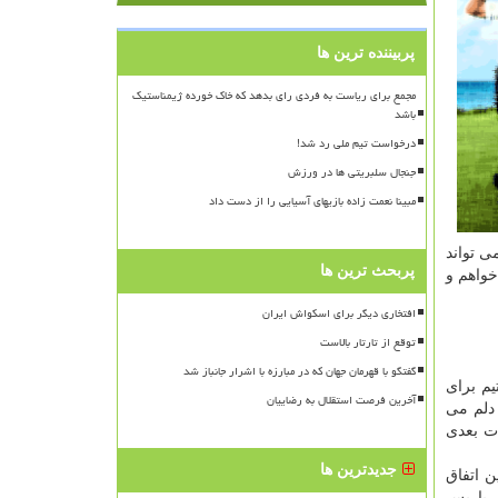
پربیننده ترین ها
مجمع برای ریاست به فردی رای بدهد که خاک خورده ژیمناستیک
باشد
درخواست تیم ملی رد شد!
جنجال سلبریتی ها در ورزش
مبینا نعمت زاده بازیهای آسیایی را از دست داد
 تواند
پربحث ترین ها
خواهم و
افتخاری دیگر برای اسکواش ایران
توقع از تارتار بالاست
گفتگو با قهرمان جهان که در مبارزه با اشرار جانباز شد
یم برای
آخرین فرصت استقلال به رضاییان
دلم می
ت بعدی
جدیدترین ها
ن اتفاق
ک پاریس