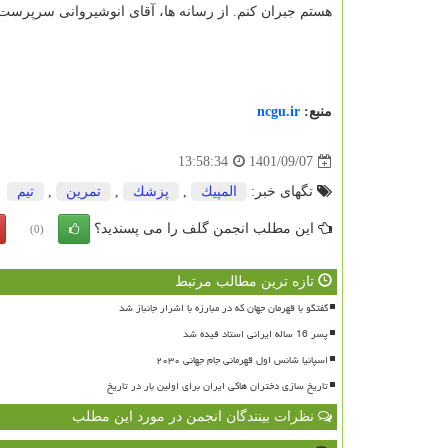
هستم جبران کنم. از رسانه ها، آقای انوشیروانی سرپرست 
منبع:
ncgu.ir
1401/09/07
13:58:34
تگهای خبر:
المپیك
,
پزشك
,
تمرین
,
تیم
این مطلب انجمن گلف را می پسندید؟
(0)
تازه ترین مطالب مرتبط
گفتگو با قهرمان جهان که در مبارزه با اشرار جانباز شد
پسر 16 ساله ایرانی استاد فیده شد
اسپانیا شانس اول قهرمانی جام جهانی ۲۰۳۰
تاریخ سازی دختران هاکی ایران برای اولین بار در تاریخ
نظرات بینندگان انجمن در مورد این مطلب