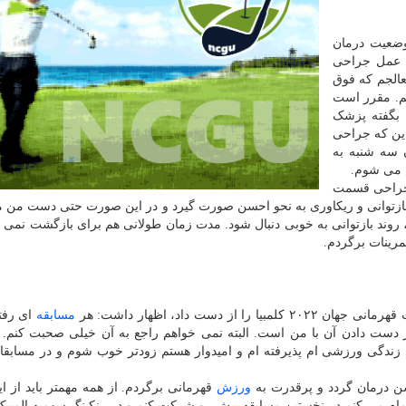
وضعیت درمان
ف عمل جراحی
لجم که فوق
م. مقرر است
 بگفته پزشک
این که جراحی
 سه شنبه به
 می شوم.
 جراحی قسمت
توانی و ریکاوری به نحو احسن صورت گیرد و در این صورت حتی دست من می
روند بازتوانی به خوبی دنبال شود. مدت زمان طولانی هم برای بازگشت نمی 
تمرینات برگردم.
 دست داد، اظهار داشت: هر
مسابقه
ای رفت
دست دادن آن با من است. البته نمی خواهم راجع به آن خیلی صحبت کنم. 
 زندگی ورزشی ام پذیرفته ام و امیدوار هستم زودتر خوب شوم و در مسابقا
ن درمان گردد و پرقدرت به
ورزش
قهرمانی برگردم. از همه مهمتر باید از ای
مام می کنم در نخستین مسابقه پیش رو شرکت کنم و در رنکینگ سهمیه المپی