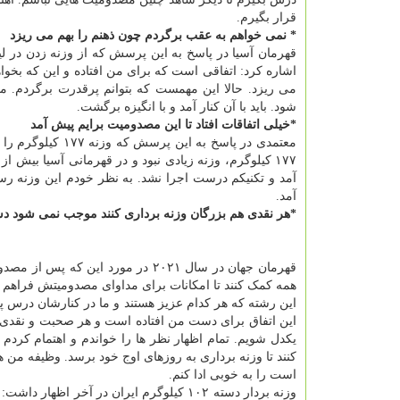
قرار بگیرم.
* نمی خواهم به عقب برگردم چون ذهنم را بهم می ریزد
قهرمان آسیا در پاسخ به این پرسش که از وزنه زدن در لی
اشاره کرد: اتفاقی است که برای من افتاده و این که بخوا
می ریزد. حالا این مهمست که بتوانم پرقدرت برگردم
شود. باید با آن کنار آمد و با انگیزه برگشت.
*خیلی اتفاقات افتاد تا این مصدومیت برایم پیش آمد
معتمدی در پاسخ به
۱۷۷ کیلوگرم، وزنه زیادی نبود و در قهرمانی آسیا بیش 
آمد و تکنیکم درست اجرا نشد. به نظر خودم این وزنه رس
آمد.
*هر نقدی هم بزرگان وزنه برداری کنند موجب نمی شود 
قهرمان جهان در سال ۲۰۲۱ در مورد ای
همه کمک کنند تا امکانات برای مداوای مصدومیتش فراهم 
این رشته که هر کدام عزیز هستند و ما در کنارشان درس 
این اتفاق برای دست من افتاده است و هر صحبت و نق
یکدل شویم. تمام اظهار نظر ها را خواندم و اهتمام کردم
کنند تا وزنه برداری به روزهای اوج خود برسد. وظیفه من 
است را به خوبی ادا کنم.
وزنه بردار دسته ۱۰۲ کیلوگرم ایران در آخ