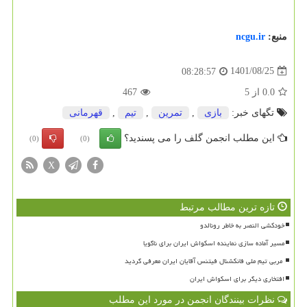
منبع:
ncgu.ir
1401/08/25
08:28:57
0.0
از
5
467
تگهای خبر:
بازی
,
تمرین
,
تیم
,
قهرمانی
این مطلب انجمن گلف را می پسندید؟
(0)
(0)
X
تازه ترین مطالب مرتبط
خودکشی النصر به خاطر رونالدو
مسیر آماده سازی نماینده اسکواش ایران برای ناگویا
افتخاری دیگر برای اسکواش ایران
نظرات بینندگان انجمن در مورد این مطلب