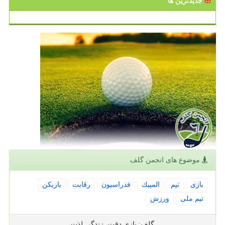
جدیدترین ها
موضوع های انجمن گلف
بازی
تیم
المپیك
فدراسیون
رقابت
بازیكن
تیم ملی
ورزش
گلف: بازی دقت، زندگی لذت