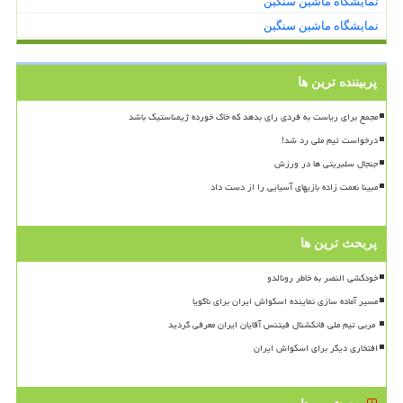
نمایشگاه ماشین سنگین
نمایشگاه ماشین سنگین
پربیننده ترین ها
مجمع برای ریاست به فردی رای بدهد که خاک خورده ژیمناستیک باشد
درخواست تیم ملی رد شد!
جنجال سلبریتی ها در ورزش
مبینا نعمت زاده بازیهای آسیایی را از دست داد
پربحث ترین ها
خودکشی النصر به خاطر رونالدو
مسیر آماده سازی نماینده اسکواش ایران برای ناگویا
افتخاری دیگر برای اسکواش ایران