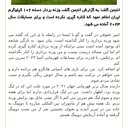
انجمن گلف: به گزارش انجمن گلف، وزنه بردار دسته ۱۰۲ کیلوگرم
ایران اعلام نمود که کناره گیری نکرده است و برای مسابقات سال
۲۰۲۳ آماده می شود.
امیر حقوقی در گفت و گو با ایسنا در رابطه با ی این که گفته می
شود وزنه برداری را کنار گذاشته است، بیان نمود: به تازگی شایعه
ای بوجود آمده است مبنی براینکه از وزنه برداری کناره گیری کرده
ام اما این مساله درست نیست و من وزنه برداری را کنار نگذاشته
ام. برعکس، با قدرت برای مسابقات قهرمانی آسیا ۲۰۲۳ تمرین می
کنم.
او اضافه کرد: من برای بازی های آسیایی هانگژو هم برنامه دارم و
می خواهم در ترکیب تیم باشم و مدال خوش رنگی بگیرم و سبب
شادی مردم شوم.
دارنده مدال برنز قهرمانی جهان ۲۰۲۱ در مورد علت این که در لیگ
وزنه نزد، اظهار داشت: من در لیگ قراردادی ندارم اما برای هفته
دوم و سوم لیگ هم تمرین می کنم تا اگر تیمی مایل بود برایش وزنه
بزنم. یک هفته پیش هم از ماموران بین المللی مبارزه با دوپینگ به
خانه من در تبریز آمدند و بعنوان نخستین نفر از من تست دوپینگ
گرفتند و آماده آزمایش دوپینگ هستم.