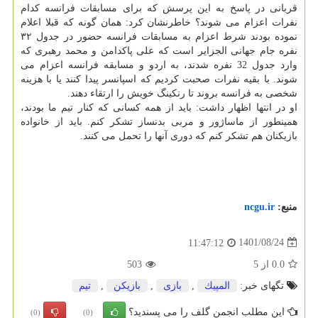
قربانی در پاسخ به این پرسش که برای مسابقات فرانسه کدام
نفرات اعزام می شوند؟ خاطرنشان کرد: همان گونه که قبلا اعلام
نموده بودند شرط اعزام به مسابقات فرانسه حضور در جدول ۳۲
نفره جام جهانی الجزایر است که علی پاکدامن و محمد رهبری که
وارد جدول 32 نفره شدند، به اردو و مسابقه فرانسه اعزام می
شوند. با بقیه نفرات صحبت کردیم که اسپانسر پیدا کنند یا با هزینه
شخصی به فرانسه بروند تا رنکینگ خویش را ارتقاء دهند.
او در انتها اظهار داشت: باید از همه کسانی که کنار تیم ما بودند،
همینطور از ماساژور و مربی بدنساز تشکر کنم. باید از خانواده
بازیکنان هم تشکر کنم که دوری آنها را تحمل می کنند.
منبع:
ncgu.ir
1401/08/24
11:47:12
0.0
از
5
503
تگهای خبر:
المپیك
,
بازی
,
بازیكن
,
تیم
این مطلب انجمن گلف را می پسندید؟
(0)
(0)