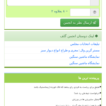
= ۸ بعلاوه ۲
ارسال نظر به انجمن
لینک دوستان انجمن گلف
تبلیغات انتخابات مجلس
مستر گرین وال | مجری و طراح انواع دیوار سبز
نمایشگاه ماشین سنگین
نمایشگاه ماشین سنگین
پربیننده ترین ها
مجمع برای ریاست به فردی رای بدهد که خاک خورده ژیمناستیک باشد
درخواست تیم ملی رد شد!
جنجال سلبریتی ها در ورزش
مبینا نعمت زاده بازیهای آسیایی را از دست داد