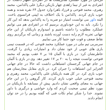
انفرادی به غیر از نیما زاهدی چهار بازیکن دیگر( علی پاکدامن، محمد
رهبری، محمد فتوحی و فرزاد باهر) وارد جدول ۶۴ نفره شدند و همه
خوب بازی کردند. پاکدامن با یک اختلاف به اپیتی فرانسوی باخت.
البته
داور
می توانست امتیاز دو ضربه را به پاکدامن بدهد که این کار
را نکرد. باید به این خودباوری برسیم که در انفرادی هم می توانیم
عملکرد مطلوب را داشته باشیم و امیدوارم بازیکنان از این جام
جهانی تجربه لازم رابه دست آورده باشند و زمانی که برگردیم روی
نقاط ضعف و قوت خود حتما کار می نماییم.
سرمربی تیم ملی در مورد عملکرد محمد فتوحی که در قسمت تیمی
بازی های خوبی از خود نشان داد و امتیازات زیادی را گرفت،
خاطرنشان کرد: در بازی با آلمان ۱۵ بر ۷ عقب بودیم که محمد
فتوحی توانست نتیجه را به ۲۰ بر ۱۷ تغییر دهد. وی در بازی با آلمان
در جام جهانی گرجستان اشتباهاتی داشت که حالا در جام جهانی
الجزایر این اشتباهات را جبران کرد. در بازی مقابل مجارستان هم
خوب بازی کرد. در کل همه بازیکنان علی پاکدامن، محمد رهبری و
محمد فتوحی خیلی خوب بازی کردند. کار گروهی را در این جام
جهانی به معنای واقعی نشان دادیم. پیش از مسابقه با بازیکنان در
مورد نظم تیمی صحبت کردم که وارد حواشی و درگیری با داور
نشوند. خدا را شکر تمام نکات فنی که گفته بودیم را در حد توان
انجام دادند.