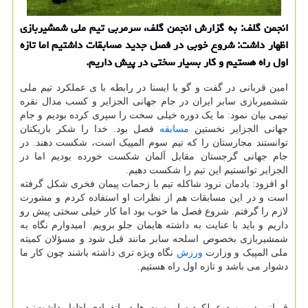
انجمن گلف: به گزارش انجمن گلف، سرمربی تیم ملی شمشیربازی
اظهار داشت: شروع خوبی در فصل جدید مسابقات داشتیم اما تازه
اول راه هستیم و کار بسیار سختی در پیش داریم.
امین قربانی در گفت و گو با ایسنا در رابطه با ی عملکرد تیم ملی
ششمیربازی سابر ایران در جام جهانی الجزایر و کسب مدال نقره
تیمی بیان نمود: ما یک دوره خیلی سخت را سپری کرده بودیم و جام
جهانی الجزایر نخستین
مسابقه
فصل بود. خدا را شکر بازیکنان
توانستند مجارستان را که تیم سوم المپیک است، شکست دهند. در
جام جهانی گرجستان مقابل آلمان شکست خورده بودیم اما در
الجزایر توانستیم این تیم را شکست دهیم.
او افزود: یادمان نرود شاکله تیم با زحمات پیمان فخری شکل گرفته
است و در این مسابقات هم از نظرات او استفاده کردم و مشورت
لازم را گرفتم. شروع فصل ما خوب بود اما کار خیلی سختی پیش رو
داریم و باید با عنایت به داشته هایمان جلو برویم. امیدوارم نگاه به
شمشیربازی بخصوص اسلحه سابر مانند قبل شود و مسؤلان کمیته
ملی المپیک و وزارت
ورزش
نگاه ویژه تری داشته باشند چون کار ما
دشوار می باشد و تازه اول راه هستیم.
قربانی در مورد عملکرد سابریست ها در انفرادی اظهار داشت: در