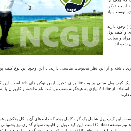
ت که هدف آن
ند است. توکن
ه توسط بنیاد
(
) وجود دارند
ی و کیف پول
زایا و معایب
 شده اند.
ی داشته و از این نظر محبوبیت مناسبی دارند. با این وجود این نوع کیف پو
یک کیف پول مبتنی بر وب
lite
برای ذخیره ایمن توکن های
ada
است. این ک
استفاده از
Adalite
نیازی به هیچگونه نصب و یا ثبت نام نداشته و کاربران با است
ارند.
. این کیف پول شامل یک گره کامل بوده که داده های آن با کل بلاکچین هم
د تیم توسعه
Cardano
است. این کیف پول از قابلیت سهام گذاری نیز پشتیبانی 
آسانی می توانند کیف پول های کاغذی بسازند که به صورت گواهی نامه های کاغ