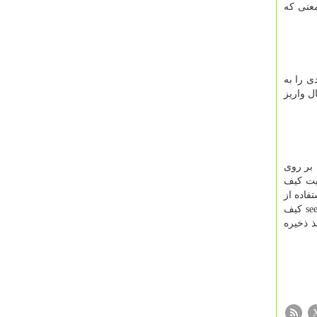
عنی که
ی را به
ل واریز
 بر روی
نیت کیف
فاده از
se
کیف
 ذخیره