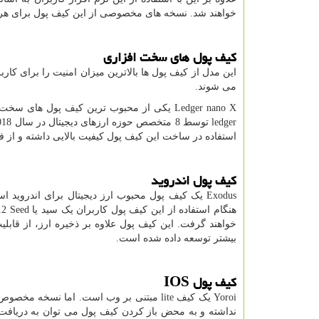
خواهند شد. نسخه های مخصوصی از این کیف پول برای هر
کیف پول های سخت افزاری
این مدل از کیف پول ها بالاترین میزان امنیت را برای کارب
می شوند.
Ledger nano X
یکی از محبوب ترین کیف پول های سخت افزاری است که از 1500
ledger
استفاده در ساخت این کیف پول کیفیت بالایی داشته و از فل
کیف پول اندروید
Exodus
یک کیف پول محبوب ارز دیجیتال برای اندروید است
هنگام استفاده از این کیف پول کاربران یک سید یا
Seed
12 کلمه ای دریافت کرده و کنترل کامل سرمایه های ارزی خود از جمله
خواهند گرفت. این کیف پول علاوه بر ذخیره ارز، از قاب
بیشتر توسعه داده شده است.
کیف پول
IOS
Yoroi
یک کیف
lite
مبتنی بر وب است. اما نسخه مخصو
نداشته و به محض باز کردن کیف پول می توان به دریافت