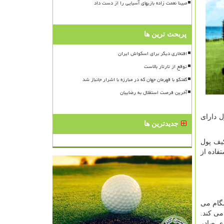
مبینا نعمت زاده بازیهای آسیایی را از دست داد
پربحث ترین ها
افتخاری دیگر برای اسکواش ایران
توقع از تارتار بالاست
گفتگو با قهرمان جهان که در مبارزه با اشرار جانباز شد
آخرین فرصت استقلال به رضاییان
ل دارای
جدیدترین ها
یف پول
فاده از
گام می
می کند.
ذی صادر