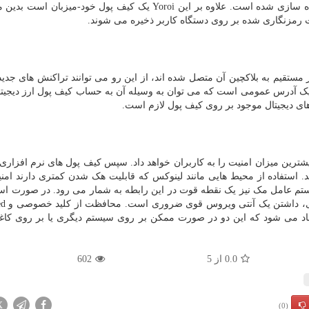
ه سازی شده است. علاوه بر این
Yoroi
یک کیف پول خود-میزبان است بدین م
رمزنگاری شده بر روی دستگاه کاربر ذخیره می شوند.
مستقیم به بلاکچین آن متصل شده اند، از این رو می توانند تراکنش های جدید
ی یک آدرس عمومی است که می توان به وسیله آن به حساب کیف پول ارز دیجیتا
ای دیجیتال موجود بر روی کیف پول لازم است.
شترین میزان امنیت را به کاربران خواهد داد. سپس کیف پول های نرم افزاری
. استفاده از محیط هایی مانند لینوکس که قابلیت هک شدن کمتری دارند ام
سیستم عامل مک نیز یک نقطه قوت در این رابطه به شمار می رود. در صورت است
ری، داشتن یک آنتی ویروس قوی ضروری است. محافظت از کلید خصوصی و
ed
هاد می شود که این دو در صورت ممکن بر روی سیستم دیگری یا بر روی کاغذ
0.0
از
5
602
X
(0)