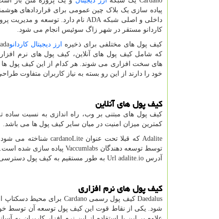
Cardano
یک شبکه
ارز
دیجیتال
و یک پروژه متن باز اس
پیاده سازی یک بلاک چین عمومی برای قراردادهای هوشم
داخلی و اصلی شبکه
ADA
نام دارد. توسعه و مدیریت پروژ
کاردانو مستقر در شهر زاگ سوئیس انجام می شود.
کیف پول های مختلفی برای ذخیره
ارز
دیجیتال
کاردانو
ada
که شامل کیف پول های آنلاین، کیف پول های نرم افزار
های سخت افزاری می شوند. هر کدام از این کیف پول ها م
خود را دارند از این رو بسته به نیاز کاربران متفاوت طراحی
کیف پول های آنلاین
کیف پول های مبتنی بر وب، راه اندازی به نسبت ساده تر
کمترین میزان امنیت در میان سایر کیف پول ها می باشد.
Adalite
که قبلا تحت عنوان
cardanoLite
شناخته می شود 
توسط توسعه دهندگان
Vaccumlabs
پیاده سازی شده است. 
آدرس
Url adalite.io
به طور مستقیم به کیف پول دسترسی د
کیف پول های نرم افزاری
Daedalus
کیف پول رسمی
Cardano
برای محیط دسکتاپ است
شود. یکی از نقاط قوت این کیف پول توسعه آن توسط خو
علاوه بر این با استفاده از این نرم افزار کاربران به 