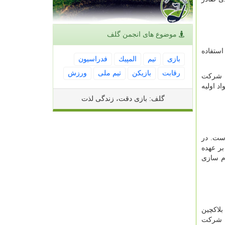
موضوع های انجمن گلف
استفاده
بازی
تیم
المپیك
فدراسیون
رقابت
بازیكن
تیم ملی
ورزش
. شرکت
. مواد اولیه
گلف: بازی دقت، زندگی لذت
ست. در
بر عهده
ام سازی
 بلاکچین
سط شرکت