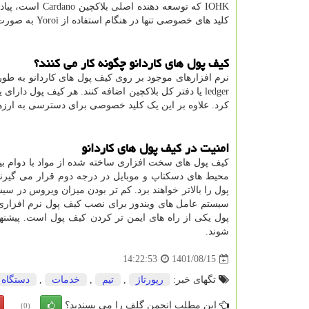
IOHK
که توسعه دهنده اصلی بلاکچین
Cardano
است، پیاد
کلید های خصوصی تنها در هنگام استفاده از
Yoroi
به صورت 
کیف پول های کاردانو چگونه کار می کنند؟
نرم افزارهای موجود بر روی کیف پول های کاردانو به طور 
ledger
یا دفتر کل بلاکچین اضافه کنند. هر کیف پول دارا
کرد. علاوه بر این یک کلید خصوصی برای دسترسی به ارزه
امنیت در کیف پول های کاردانو
کیف پول های سخت افزاری ساخته شده از مواد با دوام بی
محیط های دسکتاپ و موبایل در درجه دوم قرار می گیرند
پول را بالاتر خواهند برد. کم تر بودن میزان ویروس در 
سیستم عامل های ویندوز برای نصب کیف پول نرم افزا
پول یکی از راه های ایمن تر کردن کیف پول است. پیشن
شوند.
1401/08/15
14:22:53
تگهای خبر:
رپورتاژ
,
تیم
,
خدمات
,
دستگاه
این مطلب انجمن گلف را می پسندید؟
(0)