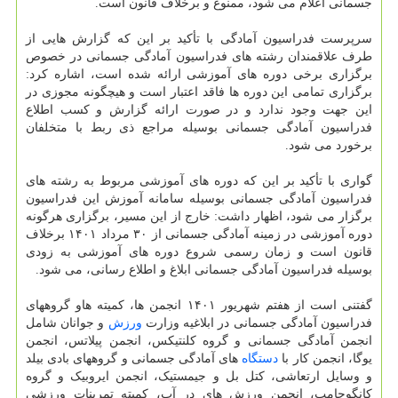
جسمانی اعلام می شود، ممنوع و برخلاف قانون است.
سرپرست فدراسیون آمادگی با تأکید بر این که گزارش هایی از
طرف علاقمندان رشته های فدراسیون آمادگی جسمانی در خصوص
برگزاری برخی دوره های آموزشی ارائه شده است، اشاره کرد:
برگزاری تمامی این دوره ها فاقد اعتبار است و هیچگونه مجوزی در
این جهت وجود ندارد و در صورت ارائه گزارش و کسب اطلاع
فدراسیون آمادگی جسمانی بوسیله مراجع ذی ربط با متخلفان
برخورد می شود.
گواری با تأکید بر این که دوره های آموزشی مربوط به رشته های
فدراسیون آمادگی جسمانی بوسیله سامانه آموزش این فدراسیون
برگزار می شود، اظهار داشت: خارج از این مسیر، برگزاری هرگونه
دوره آموزشی در زمینه آمادگی جسمانی از ۳۰ مرداد ۱۴۰۱ برخلاف
قانون است و زمان رسمی شروع دوره های آموزشی به زودی
بوسیله فدراسیون آمادگی جسمانی ابلاغ و اطلاع رسانی، می شود.
گفتنی است از هفتم شهریور ۱۴۰۱ انجمن ها، کمیته هاو گروههای
فدراسیون آمادگی جسمانی در ابلاغیه وزارت
ورزش
و جوانان شامل
انجمن آمادگی جسمانی و گروه کلنتیکس، انجمن پیلاتس، انجمن
یوگا، انجمن کار با
دستگاه
های آمادگی جسمانی و گروههای بادی بیلد
و وسایل ارتعاشی، کتل بل و جیمستیک، انجمن ایروبیک و گروه
کانگوجامپ، انجمن ورزش های در آب، کمیته تمرینات ورزشی