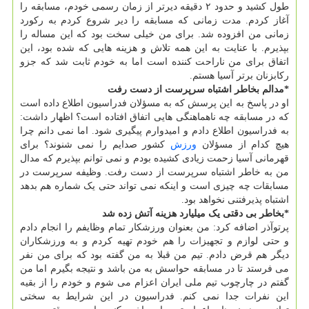
طول کشید و حدود ۲ دقیقه دیرتر از زمان رسمی خودم، مسابقه را
آغاز کردم. مدت زمانی که مسابقه را دیر شروع کردم به رکورد
زمانی من افزوده شد. برای من خیلی سخت بود که این مساله را
بپذیرم. با عنایت به این همه تلاش و هزینه هایی که شده بود، این
اتفاق برای من ناراحت کننده است اما به خودم ثابت شد که جزو
رکابزنان برتر آسیا هستم.
*مدالم بخاطر اشتباه سرپرست از دست رفت
او در پاسخ به این پرسش که به مسؤلان فدراسیون اطلاع داده است
که در مسابقه چه ناهماهنگی هایی اتفاق افتاده است؟ اظهار داشت:
به فدراسیون اطلاع دادم و امیدوارم پیگیری شود. اما نمی دانم چرا
هیچ کدام از مسؤلان
ورزش
کشور صدایم را نمی شنوند؟ برای
قهرمانی آسیا زحمت زیادی کشیده بودم و نمی توانم بپذیرم که مدال
من به خاطر اشتباه سرپرست از دست رفت. وظیفه سرپرست در
مسابقات چه چیزی است و اینکه نمی تواند حتی یک شماره هم بدهد
اشتباه پذیرفتنی نخواهد بود.
*بخاطر بی دقتی یک میلیارد هزینه آتش زده شد
پرتوآذر اضافه کرد: من بعنوان ورزشکار تمام وظایفم را انجام دادم
و حتی لوازم و تجهیزات را هم خودم تهیه کردم و به ورزشکاران
دیگر هم قرض دادم. تیم من قبلا به من گفته بود که برای من نفر
می فرستد تا در مسابقه حواسش به من باشد و نتیجه بگیرم اما من
گفتم در چارچوب تیم ملی ایران اعزام می شوم و خودم را از بقیه
این نفرات جدا نمی کنم. فدراسیون در این شرایط به سختی