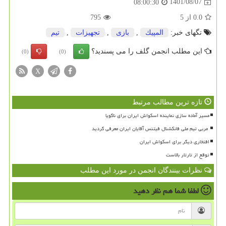
1401/08/07
08:00:30
0.0
از
5
795
تگهای خبر:
المپیك
,
بازی
,
تجهیزات
,
تیم
این مطلب انجمن گلف را می پسندید؟
(0)
(0)
X
تازه ترین مطالب مرتبط
مسیر آماده سازی نماینده اسکواش ایران برای ناگویا
افتخاری دیگر برای اسکواش ایران
توقع از تارتار بالاست
نظرات بینندگان انجمن در مورد این مطلب
لطفا شما هم
نظر دهید