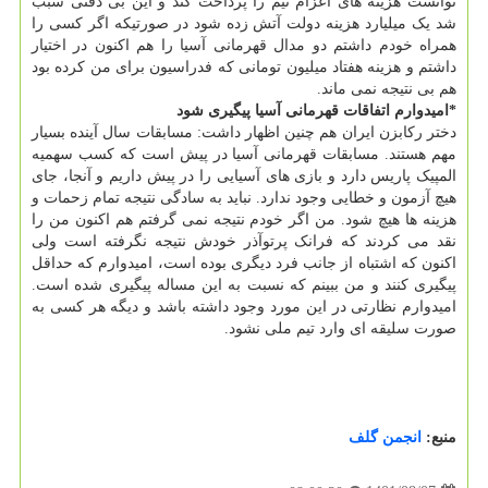
توانست هزینه های اعزام تیم را پرداخت کند و این بی دقتی سبب
شد یک میلیارد هزینه دولت آتش زده شود در صورتیکه اگر کسی را
همراه خودم داشتم دو مدال قهرمانی آسیا را هم اکنون در اختیار
داشتم و هزینه هفتاد میلیون تومانی که فدراسیون برای من کرده بود
هم بی نتیجه نمی ماند.
*امیدوارم اتفاقات قهرمانی آسیا پیگیری شود
دختر رکابزن ایران هم چنین اظهار داشت: مسابقات سال آینده بسیار
مهم هستند. مسابقات قهرمانی آسیا در پیش است که کسب سهمیه
المپیک پاریس دارد و بازی های آسیایی را در پیش داریم و آنجا، جای
هیچ آزمون و خطایی وجود ندارد. نباید به سادگی نتیجه تمام زحمات و
هزینه ها هیچ شود. من اگر خودم نتیجه نمی گرفتم هم اکنون من را
نقد می کردند که فرانک پرتوآذر خودش نتیجه نگرفته است ولی
اکنون که اشتباه از جانب فرد دیگری بوده است، امیدوارم که حداقل
پیگیری کنند و من ببینم که نسبت به این مساله پیگیری شده است.
امیدوارم نظارتی در این مورد وجود داشته باشد و دیگه هر کسی به
صورت سلیقه ای وارد تیم ملی نشود.
منبع:
انجمن گلف