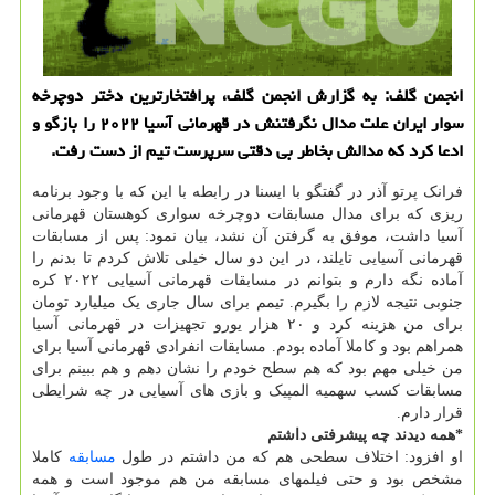
انجمن گلف: به گزارش انجمن گلف، پرافتخارترین دختر دوچرخه
سوار ایران علت مدال نگرفتنش در قهرمانی آسیا ۲۰۲۲ را بازگو و
ادعا کرد که مدالش بخاطر بی دقتی سرپرست تیم از دست رفت.
فرانک پرتو آذر در گفتگو با ایسنا در رابطه با این که با وجود برنامه
ریزی که برای مدال مسابقات دوچرخه سواری کوهستان قهرمانی
آسیا داشت، موفق به گرفتن آن نشد، بیان نمود: پس از مسابقات
قهرمانی آسیایی تایلند، در این دو سال خیلی تلاش کردم تا بدنم را
آماده نگه دارم و بتوانم در مسابقات قهرمانی آسیایی ۲۰۲۲ کره
جنوبی نتیجه لازم را بگیرم. تیمم برای سال جاری یک میلیارد تومان
برای من هزینه کرد و ۲۰ هزار یورو تجهیزات در قهرمانی آسیا
همراهم بود و کاملا آماده بودم. مسابقات انفرادی قهرمانی آسیا برای
من خیلی مهم بود که هم سطح خودم را نشان دهم و هم ببینم برای
مسابقات کسب سهمیه المپیک و بازی های آسیایی در چه شرایطی
قرار دارم.
*همه دیدند چه پیشرفتی داشتم
او افزود: اختلاف سطحی هم که من داشتم در طول
مسابقه
کاملا
مشخص بود و حتی فیلمهای مسابقه من هم موجود است و همه