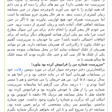
سرپرست چه نقشی دارد؟ من تیم های دیگر را دیده ام و می دانم
که همه لوازم را با خود می آورند تادوچرخه سوار در حین مسابقه
زمان کمتری از دست بدهد. به هر حال پنچری جزو مسابقه ما است
اما سرپرست همراه خود هیچ لوازمی نیاورده بود تا اگر در حین
مسابقه اتفاقی افتاد، آماده باشد و زمان کمتری از دست برود. حتی
من خودم کار پنچر گیری را انجام دادم. برای من این سوال مطرح
است چرا نباید تیم ملی ایران همانند کشورهای دیگر برنامه ای برای
اتفاقات احتمالی داشته باشد؟ حتی ما خودمان به سرپرست گفتیم
دو غلتک بیاورد تا رکابزنانی که همزمان مسابقه دارند، هر دو بتوانند
همزمان از غلتک استفاده نمایند اما در محل مسابقات متوجه شدیم
یکی از غلتک ها کار نمی کند و حتی چک نکرده بودند که ببینند غلتک
ها سالم هستند یا نه.
*سرپرست شماره من را فراموش کرده بود بیاورد!
پرافتخارترین دختر دوچرخه سوار ایران در مورد دومین
رقابت
خود
در مسابقات قهرمانی آسیا که در ماده حذفی بود و در آنجا هم به
مدال نرسید، ادعا کرد: من هم حریفان را می شناختم و هم با مسیر
آشنا بودم و ۱۰۰ درصد مدال می گرفتم اما متاسفانه سرپرست
شماره من را از هتل با خودش نیاورده بود و فراموش کرده بود.
فاصله هتل تا محل مسابقه هم نزدیک ۳۵ دقیقه با اتوبوس بود و
امکان این که برگردد و شماره را بیاورد وجود نداشت. چون شماره
نداشتم، نتوانستم سر زمان مشخصی که برایم تعیین شده بود،
مسابقه ام را شروع کنم و تا این که بخواهم باردیگر شماره بگیرم