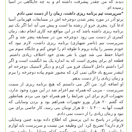
دیدند که من چقدر پیشرفت داشته ام و به چه جایگاهی در آسیا
رسیده ام.
*سرپرست تیم برنامه ریزی داشت، زمان را از دست نمی دادم
پرتو آذر در مورد پنچر شدن دوچرخه اش در مسابقات قهرمانی آسیا
ادعا کرد: پنچری جزو از رشته ما است و پیش می آید اما اگر یک تیم
برنامه ریزی داشته باشد که در این مواقع چه کاری انجام دهد، زمان
کمتری از دست می رود. دوچرخه من در مسابقه پنچر شد و اگر
سرپرست تیم (ناصر شهبازی) برنامه ریزی داشت، لازم نبود که
خودم مسیر را پیاده بروم تا طوقه ام را عوض کنم و جایگاه سوم من
احیانا حفظ می شد چون با نفر بعدی خود اختلاف زیادی داشتم.
قطعه ای برای پنچری است که به اندازه یک بند انگشت است و اگر
آنرا داشتم داخل لاستیک فرو می کردم و دیگر لاستیک دوچرخه ام
اینقدر سریع باد خالی نمی کرد که مجبور شوم پیاده دوچرخه را ببرم
و زمان زیادی را از دست بدهم.
او اضافه کرد: من اگر می دانستم که هیچ برنامه ریزی از سمت
سرپرست - مربی که همراه تیم اعزام شد در این مورد وجود ندارد،
تجهیزات لازم برای این شرایط را هم همراه خود می بردم. همانطور
که گفتم ۲۰ هزار یورو تجهیزات همراهم بود و بردن وسایلی که
قیمت آنها به ۴۰۰ تا ۵۰۰ هزار تومان می رسد، کار خاصی برای من
نبود و زمان زیادی را از دست نمی دادم.
پرتوآذر در پاسخ به این پرسش که اطلاع داده بودید چنین وسایلی
لازم دارید؟ تصریح کرد: این وظیفه من نیست و سرپرست باید لوازم
را بیاورد. اگر قرار باشد من بگویم کدام وسایل را بیاورد پس