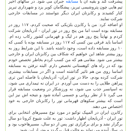
پیشرفت کند و بقیه آن با
مسابقه
جبران می شود. در سالهای اخیر
تیم هایی چون پتروشیمی تبریز، پیشگامان کویر یزد و شهرداری تبریز
کنار کشیدند و رکابزنان ایران دیگر نتواستند در مسابقات خارجی
شرکت نمایند.
او اضافه کرد: من با رکابزن بلژیکی که صحبت کردم، ۱۱۷ روز در
مسابقه بوده است اما من پنج روز در تور ایران - آذربایجان شرکت
کردم و نهایتاً پنج روز هم در لیگ و قهرمانی کشور رکاب زده ام.
اساسا باید فرقی بین کسی که ۱۱۷ روز در مسابقه بوده با کسی که
۱۰ روز مسابقه داده است، وجود داشته باشد. با این شرایط روز به
روز بیشتر شاهد این خواهیم که شکاف بین رکابزنان ایران و خارجی
بیشتر می شود. مقامی هم که من کسب کردم بخاطر تخصص خودم
بود که در راه های کوهستانی تخصص دارم. البته نرفتن به مسابقه
اساسا روی من هم تاثیر گذاشته است و اگر در مسابقات بیشتری
شرکت کرده بودم، حالا در تور ایران- آذربایجان با فاصله امن تری
پیراهن طلایی را به دست می آوردم. در ایران نه تیمداری می شود،
نه اسپانسر جذب می شود، نه ورزشکار در وضعیت مسابقه قرار
می گیرد تا از نظر روانی و جسمی آماده شود و نتیجه اش نیز این
است که بیشتر سکوهای قهرمانی تور را رکابزنان خارجی به خود
اختصاص می دهند.
رکابزن ایران در المپیک توکیو در مورد نوع مسیرهای انتخابی برای
تور ایران - آذربایجان اظهار داشت: تور به علت شیوع کرونا دو سال
برگزار نشد و برای برگزاری تور پس از دو سال، مسیرهاخوب بود و
در سال آینده می تواند به حالت قبل برگردد و بهتر از این شود.