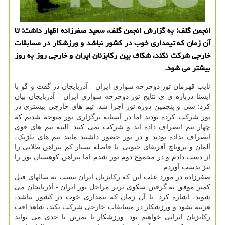
انجمن گلف: به گزارش انجمن گلف، سعید صفرزاده اظهار داشت: تا
آن زمان که تیمداری خوب در کشور نباشد و ورزشکار در مسابقات
خارجی شرکت نکند، شکاف بین رکابزنان ایران و خارجی روز به روز
بیشتر می شود.
نایب قهرمان تور دوچرخه سواری ایران - آذربایجان در گفت و گو با
ایسنا درباره ی ی نتایج تور دوچرخه سواری ایران - آذربایجان بیان
کرد: سی و پنجمین دوره تور اجرا شد. تیم های خارجی بیشتری در
تور شرکت کرده بودند اما در آستانه برگزاری تور متوجه شدیم که
چهار تیم انصراف داده اند و شرکت نمی کنند. البته تیم های قوی
انصراف نداده بودند و در تور حضور داشتند مانند تیم های بلژیک،
آلمان و پروتاچ آفریقای جنوبی. با فاصله بسیار کم پیراهن طلایی را
از دست دادم و در مجموع دوم تور شدم اما پیراهن کوهستان تور را
نیز بدست آوردم.
صفرزاده در مورد علت این که رکابزنان ایران نسبت به سالهای قبل
کمتر موفق به گرفتن سکوی برتر مراحل تور ایران - آذربایجان می
شوند، اشاره کرد: تا آن زمان که تیمداری خوب در کشور نباشد،
هزینه نشود و ورزشکار در مسابقات خارجی شرکت نکند، شاهد افت
رکابزنان ایرانی خواهیم بود. ورزشکار با تمرین تا حدی می تواند