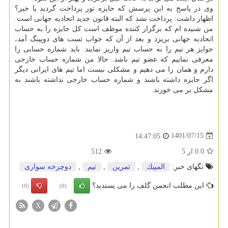
وی در پاسخ به این پرسش که جایزه تور پرداخت گردید یا خیر؟
اظهار داشت: پرداخت نشد که البته قانون جدید اتحادیه جهانی است.
من شنیده ام که برگزار کننده موظف است کل جایزه را به حساب
اتحادیه جهانی بریزد و بعد از آن که جواب تست های دوپینگ آمد،
جوایز هر تیم را به حساب تیم واریز نمایند. باید شماره حسابی را
معرفی نماییم که عضو تیم باشد. حالا من شماره حساب خارجی
دارم و همان را می دهیم و مشکلی نیست اما تیم های ایرانی دیگر
اگر جایزه داشته باشند و شماره حساب خارجی نداشته باشند به
مشکل بر می خورند.
1401/07/15
14:47:05
0.0
از
5
512
تگهای خبر:
المپیك
,
تمرین
,
تیم
,
دوچرخه سواری
این مطلب انجمن گلف را می پسندید؟
(0)
(0)
X