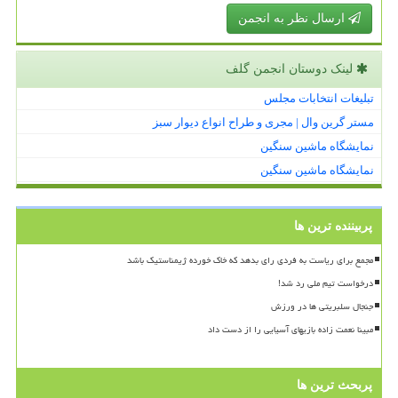
ارسال نظر به انجمن
لینک دوستان انجمن گلف
تبلیغات انتخابات مجلس
مستر گرین وال | مجری و طراح انواع دیوار سبز
نمایشگاه ماشین سنگین
نمایشگاه ماشین سنگین
پربیننده ترین ها
مجمع برای ریاست به فردی رای بدهد که خاک خورده ژیمناستیک باشد
درخواست تیم ملی رد شد!
جنجال سلبریتی ها در ورزش
مبینا نعمت زاده بازیهای آسیایی را از دست داد
پربحث ترین ها