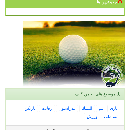
جدیدترین ها
موضوع های انجمن گلف
بازی
تیم
المپیك
فدراسیون
رقابت
بازیكن
تیم ملی
ورزش