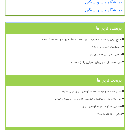
نمایشگاه ماشین سنگین
نمایشگاه ماشین سنگین
پربیننده ترین ها
مجمع برای ریاست به فردی رای بدهد که خاک خورده ژیمناستیک باشد
درخواست تیم ملی رد شد!
جنجال سلبریتی ها در ورزش
مبینا نعمت زاده بازیهای آسیایی را از دست داد
پربحث ترین ها
مسیر آماده سازی نماینده اسکواش ایران برای ناگویا
افتخاری دیگر برای اسکواش ایران
توقع از تارتار بالاست