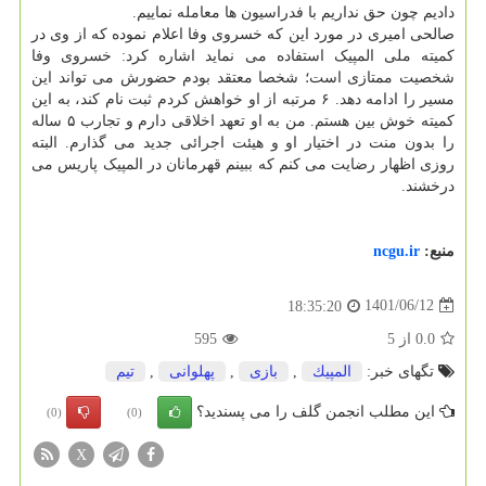
دادیم چون حق نداریم با فدراسیون ها معامله نماییم.
صالحی امیری در مورد این که خسروی وفا اعلام نموده که از وی در
کمیته ملی المپیک استفاده می نماید اشاره کرد: خسروی وفا
شخصیت ممتازی است؛ شخصا معتقد بودم حضورش می تواند این
مسیر را ادامه دهد. ۶ مرتبه از او خواهش کردم ثبت نام کند، به این
کمیته خوش بین هستم. من به او تعهد اخلاقی دارم و تجارب ۵ ساله
را بدون منت در اختیار او و هیئت اجرائی جدید می گذارم. البته
روزی اظهار رضایت می کنم که ببینم قهرمانان در المپیک پاریس می
درخشند.
منبع:
ncgu.ir
1401/06/12
18:35:20
0.0
از
5
595
تگهای خبر:
المپیك
,
بازی
,
پهلوانی
,
تیم
این مطلب انجمن گلف را می پسندید؟
(0)
(0)
X