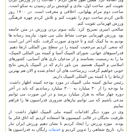
تقویت کنم. ساحت اول، مادی و کوشش برای رسیدن به سکو است،
ساحت دوم مرام پهلوانی، اخلاقی و معرفت است. در ۱۷۰۰ روز
تلاش کردم ساحت دوم را تقویت کنم و تلاش کردم چهره فرهنگی
ورزش قهرمانی تقویت کنم.
صالحی امیری تصریح کرد: نکته سوم بردن ورزش در متن جامعه
بود. ورزش قهرمانی موجب نشاط ملی می شود، نیازمند رسانه ها
بودیم به ما کمک کنند و تا حدودی صورت گرفت. نکته آخر این است
که سعی کردیم مرجعیت کمیته را در سطح بین المللی ارتقا دهیم.
فدراسیوهای جهانی، شورای المپیک آسیا و کمیته بین المللی المپیک،
ما را به رسمیت بشناسند و از مدعیان بازی های آسیایی، کشورهای
اسلامی و المپیک هستیم. من باور دارم که در المپیک پاریس نتایج
خوبی خواهیم گرفت، زیرساخت های آن انجام شده و الان هم بهترین
ارتباط را با کمیته بین المللی المپیک داریم.
رئیس سابق کمیته ملی المپیک در مورد بودجه کمیته اظهار داشت:
ما بودجه را از ۳۰ میلیارد به ۳۰۰ میلیارد رساندیم که باید در آخر
دوره چهار ساله به هزار میلیارد برسد و در این صورت می توانیم
مدعی باشیم که می توانیم نیازهای ضروری فدراسیون ها را فراهم
نماییم.
وی در مورد دیگر اقدامات کمیته ملی المپیک اظهار داشت: از
ظرفیت نخبگان در قالب کمیسیون ها استفاده کردیم که اتاق فکر ما
بودند. موزه ورزش را ایجاد کردیم تا نشان دهیم ورزش ایران تبار
دارد. تاریخ شفاهی را تدوین کردیم و
خدمات
رایگان به فدراسیون ها