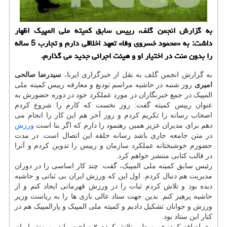
به گزارش انجمن گلف، رییس سابق کمیته ملی المپیک اظهار
داشت: به «محمود خسروی وفا» تعهد اخلاقی دارم و تجارب 5 ساله
را بدون منت در اختیار او و هیئت اجرائی جدید می گذارم.
به گزارش انجمن گلف به نقل از خبرگزاری ایرنا،
سیدرضا صالحی
امیری
روز شنبه در حاشیه مراسم تودیع و معارفه رییس کمیته ملی
المپیک در جمع خبرنگاران در مورد عملکرد خود در دوره حضورش به
عنوان رییس کمیته گفت: روز نخست که کارم را شروع کردم
اصحاب رسانه را تکریم کردم و روز آخر هم این کار را انجام می
دهم برای مدیران عزیز همین رهنمود را دارم که اگر بنا است
ورزش
در متن جامعه جاری باشد رسانه حلقه این اتصال است. در مدت
حضورم خوشبختانه عملکرد سازمان و رییس را تدوین کردم و آنرا
در قالب کتابی منتشر خواهم کرد.
رئیس سابق کمیته ملی المپیک، گفت: چند کار اساسی را در دوران
مدیریت هم دنبال کردم. اول این که ورزش ایران بی ثباتی و حاشیه
دیده بود و تلاش کردم ثبات را در ورزش قهرمانی ایجاد کنم و از
حاشیه پرهیز کنم. بدین جهت ستاد عالی بازی ها را به ریاست وزیر
ورزش و جوانان تشکیل دادیم و کمیته ملی المپیک و پارالمپیک هم در
کنار این ستاد بود.
وی اضافه کرد: همین طور تلاش کردم ۲ ساحت را در ورزش ایران