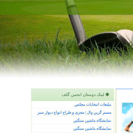
لینک دوستان انجمن گلف
تبلیغات انتخابات مجلس
مستر گرین وال | مجری و طراح انواع دیوار سبز
نمایشگاه ماشین سنگین
نمایشگاه ماشین سنگین