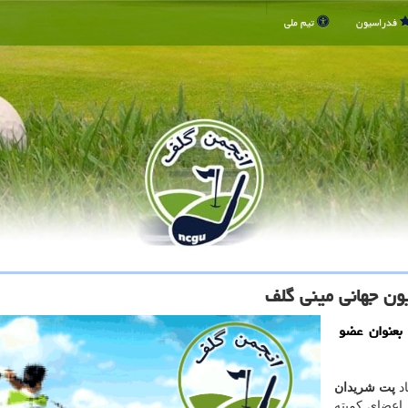
فدراسیون
تیم ملی
ون جهانی مینی گلف
بعنوان عضو
اد
پت شریدان
 اعضای کمیته