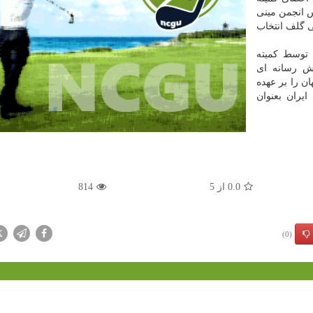
 انجمن مینی
ی گلف انتخاب
 توسط کمیته
ش رسانه ای
ن را بر عهده
یران بعنوان
0.0
از
5
814
X
(0)