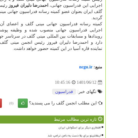
اجرایی این فدراسیون جهانی،
احمدرضا دلیران فیروز
رئیس
گلف ایران بعنوان عضو کمیته رسانه فدراسیون جهانی مین
گردید.
کمیته رسانه فدراسیون جهانی مینی گلف و اعضای آن
اجرایی فدراسیون جهانی منصوب شده و وظیفه پوش
رویدادها و مسابقات بین المللی مینی گلف در سرتاسر جها
دارد و احمدرضا دلیران فیروز رئیس انجمن مینی گلف ا
نماینده قاره آسیا در این کمیته حضور خواهد داشت.
منبع:
ncgu.ir
1401/06/12
10:45:16
تگهای خبر:
فدراسیون
این مطلب انجمن گلف را می پسندید؟
(0)
تازه ترین مطالب مرتبط
افتخاری دیگر برای اسکواش ایران
اینفانتینو برای بقا دست به دامن ترامپ شد