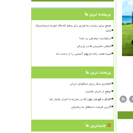
پربیننده ترین ها
مجمع برای ریاست به فردی رای بدهد که خاک خورده ژیمناستیک
باشد
درخواست تیم ملی رد شد!
جنجال سلبریتی ها در ورزش
مبینا نعمت زاده بازیهای آسیایی را از دست داد
پربحث ترین ها
افتخاری دیگر برای اسکواش ایران
توقع از تارتار بالاست
گفتگو با قهرمان جهان که در مبارزه با اشرار جانباز شد
آخرین فرصت استقلال به رضاییان
جدیدترین ها