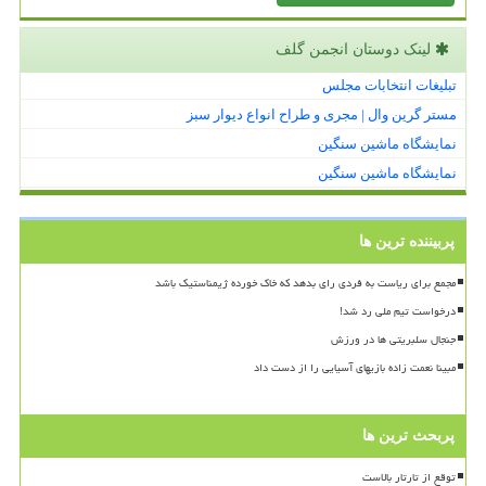
لینک دوستان انجمن گلف
تبلیغات انتخابات مجلس
مستر گرین وال | مجری و طراح انواع دیوار سبز
نمایشگاه ماشین سنگین
نمایشگاه ماشین سنگین
پربیننده ترین ها
مجمع برای ریاست به فردی رای بدهد که خاک خورده ژیمناستیک باشد
درخواست تیم ملی رد شد!
جنجال سلبریتی ها در ورزش
مبینا نعمت زاده بازیهای آسیایی را از دست داد
پربحث ترین ها
توقع از تارتار بالاست