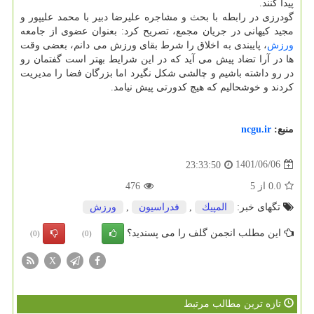
پیدا کنند.
گودرزی در رابطه با بحث و مشاجره علیرضا دبیر با محمد علیپور و
مجید کیهانی در جریان مجمع، تصریح کرد: بعنوان عضوی از جامعه
ورزش
، پایبندی به اخلاق را شرط بقای ورزش می دانم، بعضی وقت
ها در آرا تضاد پیش می آید که در این شرایط بهتر است گفتمان رو
در رو داشته باشیم و چالشی شکل نگیرد اما بزرگان فضا را مدیریت
کردند و خوشحالیم که هیچ کدورتی پیش نیامد.
منبع:
ncgu.ir
1401/06/06
23:33:50
0.0
از
5
476
تگهای خبر:
المپیك
,
فدراسیون
,
ورزش
این مطلب انجمن گلف را می پسندید؟
(0)
(0)
X
تازه ترین مطالب مرتبط