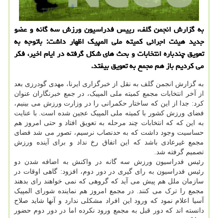
به گزارش انجمن گلف، رییس فدراسیون ورزش سه گانه و عضو
جدید هیئت اجرائی کمیته ملی المپیک اظهار داشت: باتوجه به
تعویق چندباره انتخابات و بحث های شکل گرفته در ایام اخیر، فکر
می کردیم باز هم مجمع به تعویق بیفتد.
به گزارش انجمن گلف به نقل از خبرگزاری ایرنا، مهدی گودرزی بعد
از آخر انتخابات مجمع کمیته ملی المپیک، در جمع خبرنگاران عنوان
کرد: جدا از این که ساختار حکمرانی را در وزارت ورزش می بینیم،
فضای ورزش کشور با کمیته ملی المپیک عجین شده است. با عنایت
به این که که انتخابات چند مرحله به تعویق افتاد و حتی امروز هم
حساسیت وجود داشت که به حدنصاب نرسیم، تصور می شد فضای
مجمع غیرعادی باشد که این اتفاق رخ نداد و برای آینده ورزش
تصمیم گرفته شد.
رئیس فدراسیون ورزش سه گانه در واکنش به اضافه شدن دو
رئیس فدراسیون به رای گیری در دور دوم، افزود: گاهی اوقات در
سازمان ملل هم پیش می آید که گروهی که نمی خواهند رای بدهند
مجمع را ترک می کنند. در مجمع امروز هم نماینده شورای المپیک
آسیا اعلام نمود که ورود این افراد مشکلی ندارد و آنها شاید صلاح
دانسته اند که دور قبل به مجمع ورود نکرده اما در دور دوم حضور