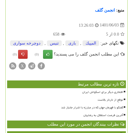
منبع:
انجمن گلف
1401/06/03
13:26:03
0.0
از
5
658
تگهای خبر:
المپیك
,
بازی
,
تنیس
,
دوچرخه سواری
این مطلب انجمن گلف را می پسندید؟
(0)
(0)
X
تازه ترین مطالب مرتبط
افتخاری دیگر برای اسکواش ایران
توقع از تارتار بالاست
گفتگو با قهرمان جهان که در مبارزه با اشرار جانباز شد
آخرین فرصت استقلال به رضاییان
نظرات بینندگان انجمن در مورد این مطلب