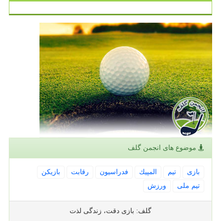
موضوع های انجمن گلف
بازی
تیم
المپیك
فدراسیون
رقابت
بازیكن
تیم ملی
ورزش
گلف: بازی دقت، زندگی لذت