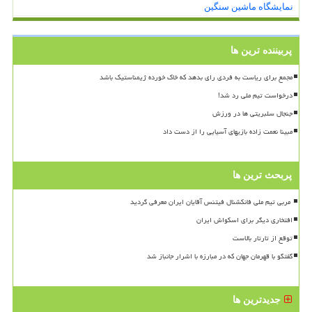
نمایشگاه ماشین سنگین
پربیننده ترین ها
مجمع برای ریاست به فردی رای بدهد که خاک خورده ژیمناستیک باشد
درخواست تیم ملی رد شد!
جنجال سلبریتی ها در ورزش
مبینا نعمت زاده بازیهای آسیایی را از دست داد
پربحث ترین ها
افتخاری دیگر برای اسکواش ایران
توقع از تارتار بالاست
گفتگو با قهرمان جهان که در مبارزه با اشرار جانباز شد
جدیدترین ها