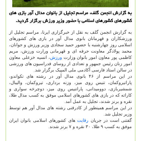
به گزارش انجمن گلف، مراسم تجلیل از بانوان مدال آور بازی های
کشورهای کشورهای اسلامی با حضور وزیر ورزش برگزار گردید.
به گزارش انجمن گلف به نقل از خبرگزاری ایرنا، مراسم تجلیل از
ورزشکاران و قهرمانان بانوی مدال آور در بازی های کشورهای
اسلامی روز چهارشنبه با حضور حمید سجادی وزیر ورزش و جوانان،
محمد پولادگر معاونت حرفه ای و قهرمانی ورارت ورزش، مریم
کاظمی پور معاون امور بانوان وزارت
ورزش
، انسیه خزعلی معاون
امور زنان رئیس جمهور و تعدادی از روسای فدراسیون های ورزشی
در سالن استاد فارسی آکادمی ملی المپیک برگزار شد.
در این مراسم از ۴۶ بانوی مدال آور در رشته های تکواندو،
پاراتیروکمان، تنیس روی میز، وزنه برداری، تیروکمان، والیبال،
شمشیربازی، دوومیدانی، پاراتنیس روی میز، دوچرخه سواری و
کاراته که در بازی های کشورهای اسلامی موفق به کسب مدال طلا،
نقره و برنز شدند، تجلیل به عمل آمد.
در این مراسم همینطور از کادرفنی رشته های مدال آور هم توسط
وزیر تجلیل شد.
گفتنی است در جریان
رقابت
های کشورهای اسلامی بانوان ایران
موفق به کسب ۹ طلا، ۳۰ نقره و ۷ برنز شدند.