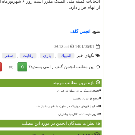
انتخابات کمیته ملی
از ابهام قرار دارد.
منبع:
انجمن گلف
1401/06/01
09:12:33
تگهای خبر:
المپیك
,
بازی
,
رقابت
,
سفر
این مطلب انجمن گلف را می پسندید؟
(0)
تازه ترین مطالب مرتبط
افتخاری دیگر برای اسکواش ایران
توقع از تارتار بالاست
گفتگو با قهرمان جهان که در مبارزه با اشرار جانباز شد
آخرین فرصت استقلال به رضاییان
نظرات بینندگان انجمن در مورد این مطلب