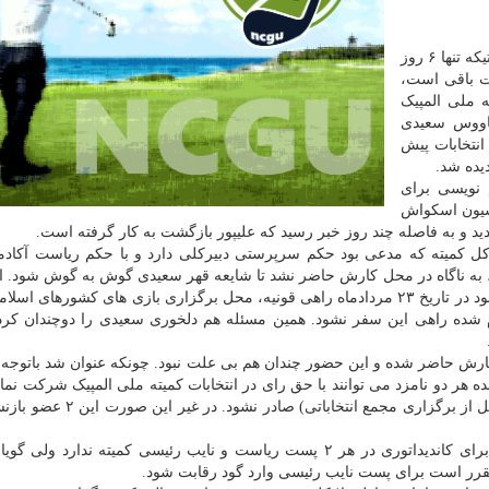
به گزارش انجمن گلف به نقل از خبرگزاری ایرنا، در صورتیکه تنها ۶ روز
صت باقی است،
عضو مجمع کمیته ملی المپیک
کاووس سعیدی
نتخابات پیش
یده شد.
 نویسی برای
سیون اسکواش
دید و به فاصله چند روز خبر رسید که علیپور بازگشت به کار گرفته است.
رکل کمیته که مدعی بود حکم سرپرستی دبیرکلی دارد و با حکم ریاست آکادم
 به ناگاه در محل کارش حاضر نشد تا شایعه قهر سعیدی گوش به گوش شود. الب
بازنشستگی تنها عامل قهر سعیدی نبوده. چون او که قرار بود در تاریخ ۲۳ مردادماه راهی قونیه، محل برگزاری بازی های کشوره
ام شده راهی این سفر نشود. همین مسئله هم دلخوری سعیدی را دوچندان کرد ت
رش حاضر شده و این حضور چندان هم بی علت نبود. چونکه عنوان شد باتوجه ب
 دو نامزد می توانند با حق رای در انتخابات کمیته ملی المپیک شرکت نمایند
به شرطی که حکم رسمی بازنشستگی آنها تا هفته بعد (قبل از برگزاری مجمع انتخ
طبق اساسنامه جدید کمیته ملی المپیک سعیدی مشکلی برای کاندیداتوری در هر ۲ پست ریاست و نایب رئیسی کمیته ندارد 
مقرر است برای پست نایب رئیسی وارد گود رقابت شود.