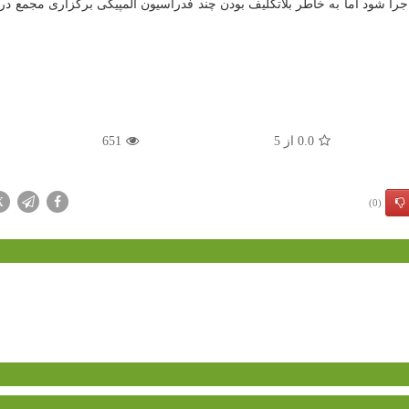
 المپیک مقرر است روز ۶ شهریورماه اجرا شود اما به خاطر بلاتکلیف بودن چند فدراسیون المپیکی برگزاری مجمع 
0.0
از
5
651
X
(0)