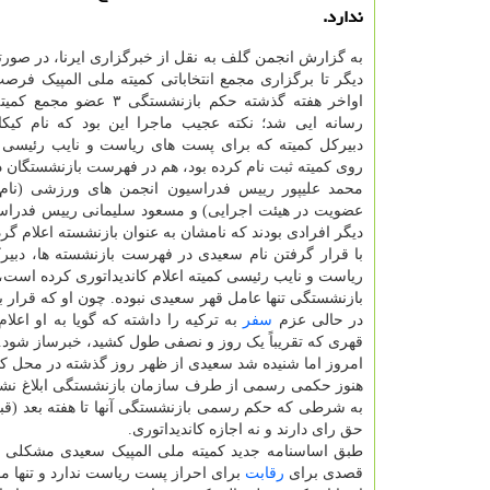
ندارد.
دیگر تا برگزاری مجمع انتخاباتی کمیته ملی المپیک فر
اواخر هفته گذشته حکم بازنشستگی ۳ 
رسانه ایی شد؛ نکته عجیب ماجرا این بود که نام کی
دبیرکل کمیته که برای پست های ریاست و نایب رئیسی ا
روی کمیته ثبت نام کرده بود، هم در فهرست بازنشستگان د
محمد علیپور رییس فدراسیون انجمن های ورزشی (نام
عضویت در هیئت اجرایی) و مسعود سلیمانی رییس فدرا
دیگر افرادی بودند که نامشان به عنوان بازنشسته اعلام گر
با قرار گرفتن نام سعیدی در فهرست بازنشسته ها، دبی
ریاست و نایب رئیسی کمیته اعلام کاندیداتوری کرده است،
در حالی عزم
سفر
به ترکیه را داشته که گویا به او اعل
قهری که تقریباً یک روز و نصفی طول کشید، خبرساز شود.
امروز اما شنیده شد سعیدی از ظهر روز گذشته در محل کا
هنوز حکمی رسمی از طرف سازمان بازنشستگی ابلاغ نشده هر
حق رای دارند و نه اجازه کاندیداتوری.
قصدی برای
رقابت
برای احراز پست ریاست ندارد و تنها 