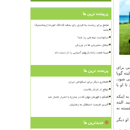
پربیننده ترین ها
مجمع برای ریاست به فردی رای بدهد که خاک خورده ژیمناستیک
باشد
درخواست تیم ملی رد شد!
جنجال سلبریتی ها در ورزش
مبینا نعمت زاده بازیهای آسیایی را از دست داد
ی برای
پربحث ترین ها
ته گویا
ای اسلامی شود،
افتخاری دیگر برای اسکواش ایران
ا او با
توقع از تارتار بالاست
گفتگو با قهرمان جهان که در مبارزه با اشرار جانباز شد
ه اینکه
. البته
آخرین فرصت استقلال به رضاییان
اباتی) صادر نشود. در غیر این صورت این ۲ عضو بازنشسته نه
ولی گویا او دیگر
جدیدترین ها