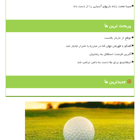
مبینا نعمت زاده بازیهای آسیایی را از دست داد
پربحث ترین ها
توقع از تارتار بالاست
گفتگو با قهرمان جهان که در مبارزه با اشرار جانباز شد
آخرین فرصت استقلال به رضاییان
اینفانتینو برای بقا دست به دامن ترامپ شد
جدیدترین ها