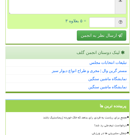
= ۵ بعلاوه ۳
ارسال نظر به انجمن
لینک دوستان انجمن گلف
تبلیغات انتخابات مجلس
مستر گرین وال | مجری و طراح انواع دیوار سبز
نمایشگاه ماشین سنگین
نمایشگاه ماشین سنگین
پربیننده ترین ها
مجمع برای ریاست به فردی رای بدهد که خاک خورده ژیمناستیک باشد
درخواست تیم ملی رد شد!
جنجال سلبریتی ها در ورزش