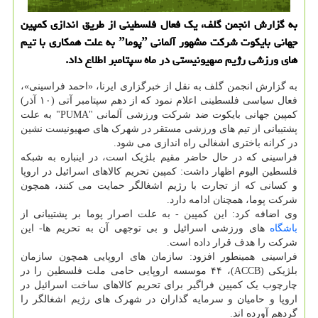
به گزارش انجمن گلف، یک فعال فلسطینی از طریق اندازی کمپین
جهانی بایکوت شرکت مشهور آلمانی ˮپوماˮ به علت همکاری با تیم
های ورزشی رژیم صهیونیستی در ماه سپتامبر اطلاع داد.
به گزارش انجمن گلف به نقل از خبرگزاری ایرنا، «احمد فراسینی»،
فعال سیاسی فلسطینی اعلام نمود که از دهم سپتامبر آتی (۱۰ آذر)
کمپین جهانی بایکوت ضد شرکت ورزشی آلمانی "PUMA" به علت
پشتیبانی از تیم های ورزشی مستقر در شهرک های صهیونیست نشین
در کرانه باختری اشغالی راه اندازی می شود.
فراسینی که در حال حاضر مقیم بلژیک است، در اینباره به شبکه
فلسطین الیوم اظهار داشت: کمپین تحریم کالاهای اسرائیل در اروپا
و کسانی که از تجارت با رژیم اشغالگر حمایت می کنند، همچون
شرکت پوما، همچنان ادامه دارد.
وی اضافه کرد: این کمپین - به علت اصرار پوما بر پشتیبانی از
باشگاه
های ورزشی اسرائیل و بی توجهی آن به تحریم ها- این
شرکت را هدف قرار داده است.
فراسینی همینطور افزود: سازمان های اروپایی همچون سازمان
بلژیکی (ACCB)، ۴۴ موسسه اروپایی حامی ملت فلسطین را در
چارچوب یک کمپین فراگیر برای تحریم کالاهای ساخت اسرائیل در
اروپا و حامیان و سرمایه گذاران در شهرک های رژیم اشغالگر را
گردهم آورده اند.