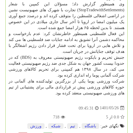
وی همینطور گزارش داد؛ مسؤلان این کمپین با شعار
(StopTradewithSettlements) تجارت با شهرک های صهیونیست نشین
در اراضی اشغالی فلسطین را متوقف کرده اند و درصدد جمع آوری
یک میلیون امضا در اروپا تا آخر سال جاری میلادی در این خصوص
هستند. تا بدین لحظه ۶۵ هزار امضا جمع شده است.
این فعال فلسطینی همینطور خاطرنشان کرد: عدم بازخواست و
محاکمه دشمن آنرا تشویق به ادامه جنایات ضد فلسطینی ها می کند
و تلاش هایی در اروپا برای تحت فشار قرار دادن رژیم اشغالگر با
هدف توقف جنایاتش در جریان است.
جنبش تحریم و بایکوت رژیم صهیونیستی معروف به (BDS) که در
حدودا بیست کشور جهان به شکل جدی ضد رژیم صهیونیستی فعالیت
می کند، در سال ۱۳۹۸ هم کمپینی برای تحریم کالاهای ورزشی
شرکت آلمانی پوما راه اندازی کرده بود.
شرکت ورزشی پوما یکی از بزرگترین تولیدکننده های آلمانی در
حوزه کالاهای ورزشی پیش تر قراردادی مالی برای پشتیبانی از تیم
های ورزشی صهیونیستی منعقد کرده بود.
1401/05/26
09:45:31
0.0
از
5
718
تگهای خبر:
باشگاه
,
تیم
,
شبكه
,
ورزش