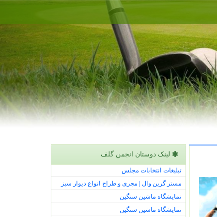
لینک دوستان انجمن گلف
تبلیغات انتخابات مجلس
مستر گرین وال | مجری و طراح انواع دیوار سبز
نمایشگاه ماشین سنگین
نمایشگاه ماشین سنگین