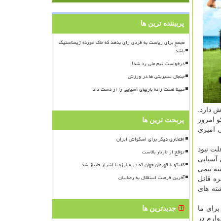
پربیننده ترین ها
مجمع برای ریاست به فردی رای بدهد که خاک خورده ژیمناستیک
باشد
درخواست تیم ملی رد شد!
جنجال سلبریتی ها در ورزش
مبینا نعمت زاده بازیهای آسیایی را از دست داد
 دارد.
 امروز
پربحث ترین ها
ی امیری
افتخاری دیگر برای اسکواش ایران
لت نبود
توقع از تارتار بالاست
 آسیایی
گفتگو با قهرمان جهان که در مبارزه با اشرار جانباز شد
ته تیمی
آخرین فرصت استقلال به رضاییان
ره قائل
یه برای رشته های
برای ما
جدیدترین ها
وارم در