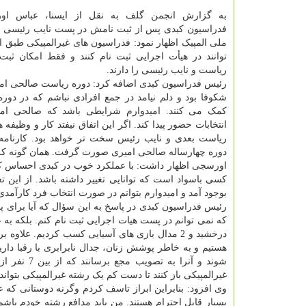
به گزارش انجمن گلف به نقل از ایسنا، عباس ا
فدراسیون کبدی پس از ثبت نامش در پست نایب رئیسی ان
ملی المپیک اظهار نمود: فدراسیون های غیرالمپیکی طبق 
توانند در هیأت اجرایی ثبت نام کنند و فقط امکان ثب
ریاست و نایب رئیسی را دارند.
رئیس فدراسیون کبدی اضافه کرد: دوره ریاست صالحی ام
شکوفا بود و دلم نیامد در جمع افرادی نباشم که در دوره 
کمک می کنند. امیدوارم شرایطی باشد که صالحی امیر
انتخابات حضور پیدا کند. اگر این اتفاق نیفتد کار و وظیفه 
ریاست بعدی و نایب رئیس سخت تر خواهد بود. کارنامه
دوره چهارساله صالحی امیری صورت گرفت. همان گونه که 
اورسجی اظهار داشت: با عملکرد خوب در کبدی احساس کر
کسی باسواد است که توانایی تغییر داشته باشد. از این تع
بوجود آمد و امیدوارم بتوانم در صورت انتخاب فرد کارآمد
رئیس فدراسیون کبدی در پاسخ به این سؤال که آیا برای 
که نمی توانم در پست هیات اجرایی ثبت نام کنم. بلکه به
درخشید و 2 مدال بازی های آسیایی کسب کردیم. 
هستیم و به خاطر پوشش زنان، جدال نابرابری با رقبا دا
غیرالمپیکی باز کنند تا دست کم یک رشته غیرالمپیکی بتوان
وی افزود: بنابراین ابراز تاسف کردم وگرنه دوستانی که
بسیار قابل احترام هستند. من باید مدافع رشته خودم باشم