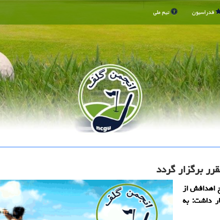
فدراسیون
تیم ملی
قرر برگزار گردد
 اهدافش از
ر داشت: به