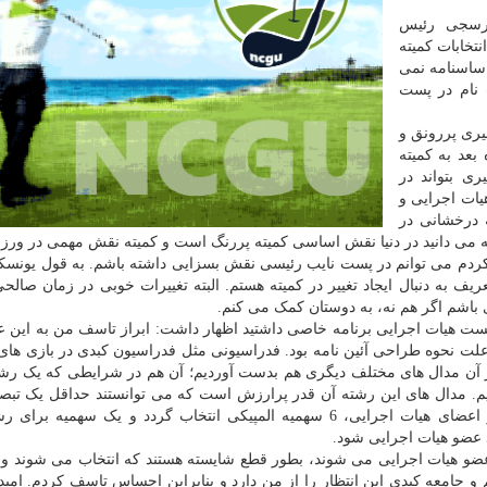
ورسجی رئیس
تخابات کمیته
اساسنامه نمی
ت نام در پست
یری پررونق و
بعد به کمیته
ی بتواند در
هیات اجرایی و
 درخشانی در
می دانید در دنیا نقش اساسی کمیته پررنگ است و کمیته نقش مهمی در ورزش
دم می توانم در پست نایب رئیسی نقش بسزایی داشته باشم. به قول یونسکو
ریف به دنبال ایجاد تغییر در کمیته هستم. البته تغییرات خوبی در زمان صالح
ی باشم اگر هم نه، به دوستان کمک می کنم.
پست هیات اجرایی برنامه خاصی داشتید اظهار داشت: ابراز تاسف من به این ع
 علت نحوه طراحی آئین نامه بود. فدراسیونی مثل فدراسیون کبدی در بازی های
علاوه بر آن مدال های مختلف دیگری هم بدست آوردیم؛ آن هم در شرایطی که یک رش
ریم. مدال های این رشته آن قدر پرارزش است که می توانستند حداقل یک تبص
شوند و آنرا به تصویب مجع برسانند که از بین 7 نفر از اعضای هیات اجرایی، 6 سهمیه المپیکی انتخاب گردد و یک سهم
د عضو هیات اجرایی شود.
 عضو هیات اجرایی می شوند، بطور قطع شایسته هستند که انتخاب می شوند و 
 و جامعه کبدی این انتظار را از من دارد و بنابراین احساس تاسف کردم. امید