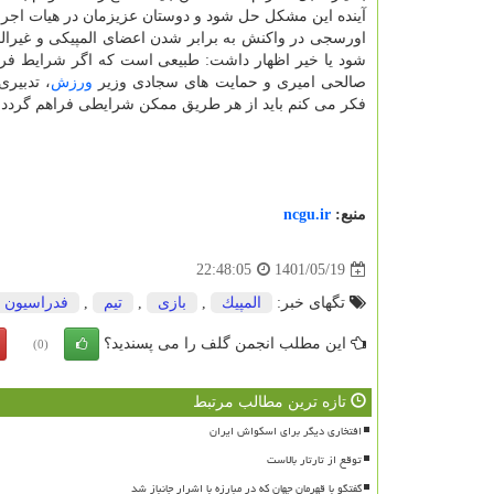
آینده این مشکل حل شود و دوستان عزیزمان در هیات اجرایی
اورسجی در واکنش به برابر شدن اعضای المپیکی و غیرالمپی
شود یا خیر اظهار داشت: طبیعی است که اگر شرایط فراه
صالحی امیری و حمایت های سجادی وزیر
ورزش
، تدبیری
فکر می کنم باید از هر طریق ممکن شرایطی فراهم گردد که
منبع:
ncgu.ir
1401/05/19
22:48:05
تگهای خبر:
المپیك
,
بازی
,
تیم
,
فدراسیون
این مطلب انجمن گلف را می پسندید؟
(0)
تازه ترین مطالب مرتبط
افتخاری دیگر برای اسکواش ایران
توقع از تارتار بالاست
گفتگو با قهرمان جهان که در مبارزه با اشرار جانباز شد