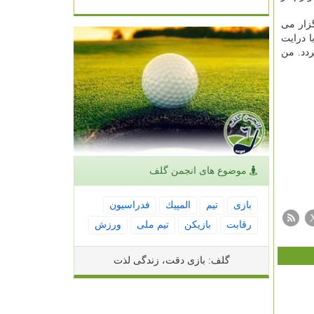
گزار می
 درایت
ردد. من
موضوع های انجمن گلف
بازی
تیم
المپیك
فدراسیون
رقابت
بازیكن
تیم ملی
ورزش
گلف: بازی دقت، زندگی لذت