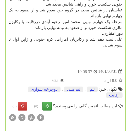
جنوبی شکست خورد و راهی شانس مجدد شد.
عباسیان در شانس مجدد در گروه خود سوم شد و از صعود به یک
چهارم نهایی بازماند.
مرحله یک چهارم نهایی: محمد امین رحیم آبادی دررقابت با رکابزن
مالزی شکست خورد و از صعود به نیمه نهایی بازماند.
دور امتیازی:
علی لبیب دهم شد و رکابزنان امارات، کره جنوبی و ژاپن اول تا
سوم شدند.
1401/03/31
19:06:37
0.0
از
5
623
تگهای خبر:
تیم
,
تیم ملی
,
دوچرخه سواری
,
رقابت
این مطلب انجمن گلف را می پسندید؟
(0)
(0)
X