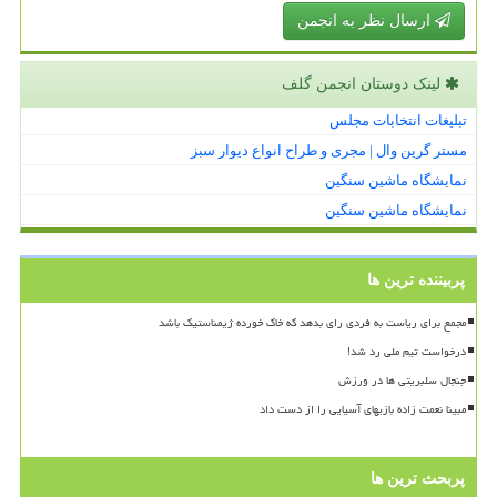
ارسال نظر به انجمن
لینک دوستان انجمن گلف
تبلیغات انتخابات مجلس
مستر گرین وال | مجری و طراح انواع دیوار سبز
نمایشگاه ماشین سنگین
نمایشگاه ماشین سنگین
پربیننده ترین ها
مجمع برای ریاست به فردی رای بدهد که خاک خورده ژیمناستیک باشد
درخواست تیم ملی رد شد!
جنجال سلبریتی ها در ورزش
مبینا نعمت زاده بازیهای آسیایی را از دست داد
پربحث ترین ها