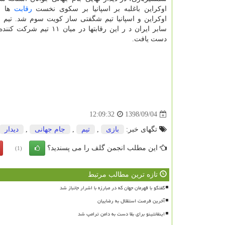
اوكراین باغلبه بر اسپانیا بر سكوی نخست
رقابت
ها ای
اوكراین و اسپانیا تیم شگفتی ساز كویت سوم شد. تیم 
سابر ایران د ر این رقابتها در میان ۱
دست یافت.
1398/09/04
12:09:32
تگهای خبر:
بازی
,
تیم
,
جام جهانی
,
دیدار
این مطلب انجمن گلف را می پسندید؟
(1)
تازه ترین مطالب مرتبط
گفتگو با قهرمان جهان که در مبارزه با اشرار جانباز شد
آخرین فرصت استقلال به رضاییان
اینفانتینو برای بقا دست به دامن ترامپ شد