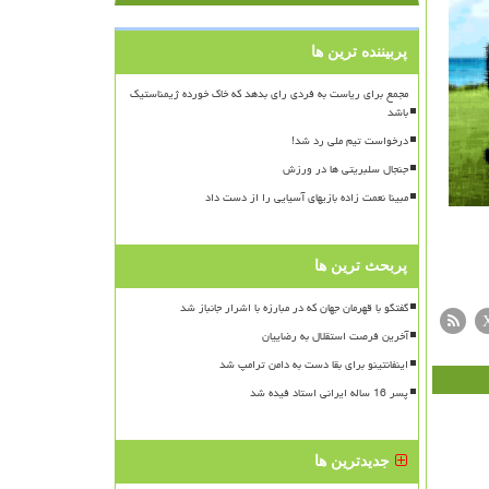
پربیننده ترین ها
مجمع برای ریاست به فردی رای بدهد که خاک خورده ژیمناستیک
باشد
درخواست تیم ملی رد شد!
جنجال سلبریتی ها در ورزش
مبینا نعمت زاده بازیهای آسیایی را از دست داد
پربحث ترین ها
گفتگو با قهرمان جهان که در مبارزه با اشرار جانباز شد
آخرین فرصت استقلال به رضاییان
اینفانتینو برای بقا دست به دامن ترامپ شد
پسر 16 ساله ایرانی استاد فیده شد
جدیدترین ها