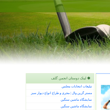
لینک دوستان انجمن گلف
تبلیغات انتخابات مجلس
مستر گرین وال | مجری و طراح انواع دیوار سبز
نمایشگاه ماشین سنگین
نمایشگاه ماشین سنگین