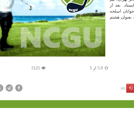
ستاد. بعد از
جوانان اسلحه
۱ تیم شركت كننده بعنوان هشتم
5.0
از
5
5125
X
(0)