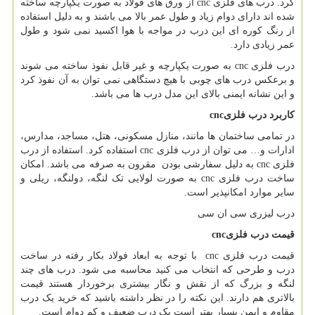
کرد. درب های فلزی
cnc
از ورق های فولاد به صورت یکپارچه ساخته
شده اند دارای دوام زیاد و طول عمر بالا می باشند و به دلیل استفاده
از رنگ کوره ای این درب در مواجه با هوا اکسید نمی شود و طول
عمر زیادی دارد.
درب فلزی
cnc
به صورت یکپارچه و غیر قابل نفوذ ساخته می شوند
و برعکس درب های چوبی با هیچ دستگاهی نمی توان به آن نفوذ کرد
و این نشانه ایمنی بالای این مدل درب ها می باشد.
کاربرد درب فلزی
cnc
در تمامی ساختمان ها مانند، منازل مسکونی، هتل، مساجد، مدارس،
ادارات و… می توان از درب فلزی
cnc
استفاده کرد. استفاده از درب
فلزی
cnc
به دلیل سفارشی بودن مقرون به صرفه می باشد. امکان
ساخت درب فلزی
cnc
به صورت لولایی تک لنگه، دولنگه، ریلی و
سایر موارد امکانپذیر است.
درب لیزری سی ان سی
قیمت درب فلزی
cnc
قیمت درب فلزی
cnc
با توجه به ابعاد فولاد بکار رفته در ساخت
درب و طرحی که انتخاب می کنید محاسبه می شود. درب های چند
لنگه و بزرگ که از نقش و نگار بیشتری برخوردار هستند قیمت
بالاتری هم دارند. این نکته را در نظر داشته باشید که خرید یک درب
مقاوم و ایمن بسیار بهتر است یک درب ضعیف و کم دوام است.