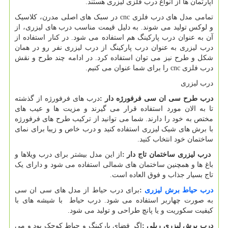
آپارتمان ها از انواع درب فلزی لیزری هستند.
تمامی مدل های درب فلزی
cnc
در سبک های اصلی مدرن، کلاسیک
و لوکس تولید می شوند. به دلیل قیمت مناسب درب های لیزری، از
آن به عنوان درب پارکینگ هم استفاده می شود. در کنار استفاده از
درب لیزری به عنوان درب پارکینگ از درب لیزری نفر رو در همان
شکل و طرح نیز می توان استفاده کرد. در ادامه چند طرح و نقش
درب فلزی
cnc
را برای شما عنوان می کنیم.
درب لیزری
درب طرح سی ان سی فرفورژه دار
:
درب های فرفورژه از گذشته
تا به الان مورد استفاده قرار می گیرند و مزیت ها و عیب های
مختص به خود را دارند. شما می توانید از ترکیب طرح های فرفورژه
با برش های شیک لیزری استفاده کنید و درب خاص و زیبا برای نمای
ساختمان خود انتخاب کنید.
درب لیزری ساختمان تاج دار
:
از این مدل بیشتر برای درب ویلاها و
باغ ها و همچنین ساختمان های شمالی استفاده می شود و دارای یک
تاج بسیار جذاب و فوق العاده است.
درب حیاط برش لیزری
:
برای درب حیاط از مدل های سی ان سی
به صورت چهاربر استفاده می شود. درب حیاط با شیشه های با
کیفیت سکوریت و یا پانچ طراحی و تولید می شود.
درب برش لیزری ریلی
:
اگر فضای پارکینگ و حیاط کوچک بود و می