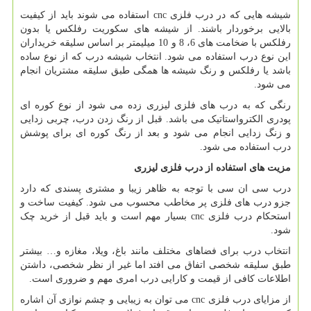
شیشه هایی که در درب فلزی
cnc
استفاده می شوند باید از کیفیت
بالایی برخوردار باشند. از شیشه های سکوریت رفلکس یا بدون
رفلکس با ضخامت های 6، 8 و 10 میلیمتر بر اساس سلیقه خریداران
این نوع درب استفاده می شود. انتخاب شیشه درب که از نوع ساده
باشد یا رفلکس و رنگ شیشه ها همگی طبق سلیقه مشتریان انجام
می شود.
رنگی که به درب های فلزی لیزری زده می شود از نوع کوره ای
پودری الکترواستاتیک می باشد. قبل از رنگ زدن درب، چربی زدایی
و زنگ زدایی انجام می شود و بعد از رنگ کوره ای برای پوشش
درب استفاده می شود.
مزیت های استفاده از درب فلزی لیزری
درب سی ان سی با توجه به ظاهر زیبا و مشتری پسندی که دارد
جزو درب های فلزی پر مخاطب محسوب می شود. کیفیت ساخت و
استحکام درب فلزی
cnc
بسیار مهم است و باید قبل از خرید چک
شود.
انتخاب درب برای فضاهای مختلف مانند باغ، ویلا، مغازه و… بیشتر
طبق سلیقه شخصی اتفاق می افتد اما غیر از نظر شخصی، داشتن
اطلاعات کافی از قیمت و کارایی درب امری مهم و ضروری است.
از مزایای درب فلزی
cnc
می توان به زیبایی و چشم نوازی آن اشاره