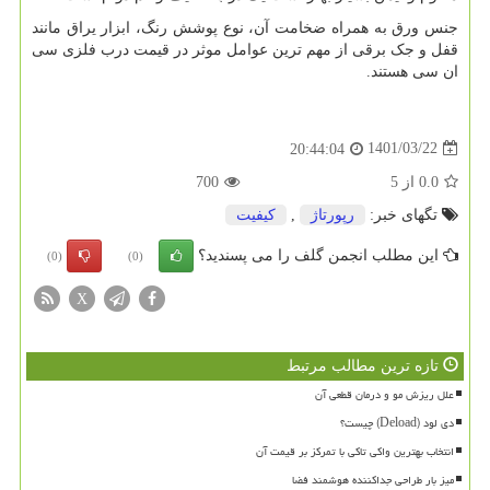
جنس ورق به همراه ضخامت آن، نوع پوشش رنگ، ابزار یراق مانند
قفل و جک برقی از مهم ترین عوامل موثر در قیمت درب فلزی سی
ان سی هستند.
1401/03/22
20:44:04
0.0
از
5
700
تگهای خبر:
رپورتاژ
,
كیفیت
این مطلب انجمن گلف را می پسندید؟
(0)
(0)
X
تازه ترین مطالب مرتبط
علل ریزش مو و درمان قطعی آن
دی لود (Deload) چیست؟
انتخاب بهترین واکی تاکی با تمرکز بر قیمت آن
میز بار طراحی جداکننده هوشمند فضا