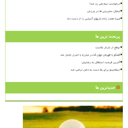
درخواست تیم ملی رد شد!
جنجال سلبریتی ها در ورزش
مبینا نعمت زاده بازیهای آسیایی را از دست داد
پربحث ترین ها
توقع از تارتار بالاست
گفتگو با قهرمان جهان که در مبارزه با اشرار جانباز شد
آخرین فرصت استقلال به رضاییان
اینفانتینو برای بقا دست به دامن ترامپ شد
جدیدترین ها