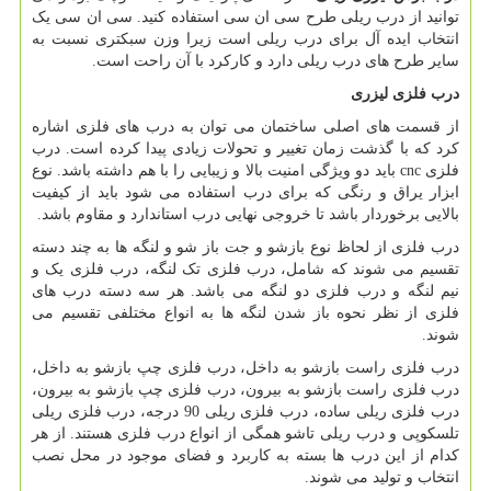
توانید از درب ریلی طرح سی ان سی استفاده کنید. سی ان سی یک
انتخاب ایده آل برای درب ریلی است زیرا وزن سبکتری نسبت به
سایر طرح های درب ریلی دارد و کارکرد با آن راحت است.
درب فلزی لیزری
از قسمت های اصلی ساختمان می توان به درب های فلزی اشاره
کرد که با گذشت زمان تغییر و تحولات زیادی پیدا کرده است. درب
فلزی
cnc
باید دو ویژگی امنیت بالا و زیبایی را با هم داشته باشد. نوع
ابزار یراق و رنگی که برای درب استفاده می شود باید از کیفیت
بالایی برخوردار باشد تا خروجی نهایی درب استاندارد و مقاوم باشد.
درب فلزی از لحاظ نوع بازشو و جت باز شو و لنگه ها به چند دسته
تقسیم می شوند که شامل، درب فلزی تک لنگه، درب فلزی یک و
نیم لنگه و درب فلزی دو لنگه می باشد. هر سه دسته درب های
فلزی از نظر نحوه باز شدن لنگه ها به انواع مختلفی تقسیم می
شوند.
درب فلزی راست بازشو به داخل، درب فلزی چپ بازشو به داخل،
درب فلزی راست بازشو به بیرون، درب فلزی چپ بازشو به بیرون،
درب فلزی ریلی ساده، درب فلزی ریلی 90 درجه، درب فلزی ریلی
تلسکوپی و درب ریلی تاشو همگی از انواع درب فلزی هستند. از هر
کدام از این درب ها بسته به کاربرد و فضای موجود در محل نصب
انتخاب و تولید می شوند.