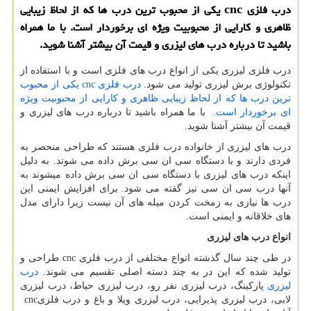
درب فلزی cnc یکی از محبوب ترین درب ها که از لحاظ زیبایی
ظاهری و کارایی از محبوبیت ویژه ای برخوردار است. با ما همراه
باشید تا درباره درب های لیزری و قیمت آن بیشتر آشنا شوید.
درب فلزی لیزری یکی از انواع درب های فلزی است و با استفاده از
تکنولوژی برش لیزری تولید می شود.
درب فلزی cnc یکی از محبوب
ترین درب ها که از لحاظ زیبایی ظاهری و کارایی از محبوبیت ویژه
ای برخوردار است.
با ما همراه باشید تا درباره درب های لیزری و
قیمت آن بیشتر آشنا شوید.
درب های لیزری از خانواده درب فلزی هستند که طراحی منحصر به
فردی دارند و با دستگاه سی ان سی برش داده می شوند. به دلیل
اینکه درب های لیزری با دستگاه سی ان سی برش داده میشوند به
آنها درب سی ان سی نیز گفته می شود. برای افزایش ایمنی این
درب ها نیازی به زمخت کردن میله های آن نیست زیرا دارای مدل
های خلاقانه و ایمنی است.
انواع درب های لیزری
در طی چند سال گذشته انواع مختلفی از درب فلزی
cnc
طراحی و
تولید شده که این در به چند دسته اصلی تقسیم می شوند.
درب
لیزری
پارکینگ، درب لیزری نفر رو، درب لیزری حیاط، درب لیزری
لابی، درب لیزری پذیرایی، درب لیزری ویلا و باغ و درب فلزی
cnc