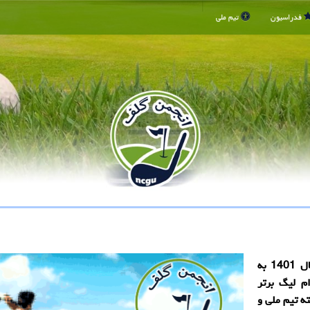
فدراسیون
تیم ملی
انجمن گلف: بسته خبری ایرنا در یازدهم خرداد ماه سال 1401 به
م لیگ برتر
ه تیم ملی و