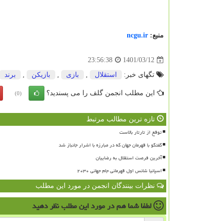
منبع:
ncgu.ir
1401/03/12
23:56:38
تگهای خبر:
استقلال
,
بازی
,
بازیكن
,
برند
این مطلب انجمن گلف را می پسندید؟
(0)
تازه ترین مطالب مرتبط
توقع از تارتار بالاست
گفتگو با قهرمان جهان که در مبارزه با اشرار جانباز شد
آخرین فرصت استقلال به رضاییان
اسپانیا شانس اول قهرمانی جام جهانی ۲۰۳۰
نظرات بینندگان انجمن در مورد این مطلب
لطفا شما هم
در مورد این مطلب
نظر دهید