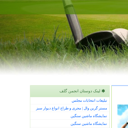
لینک دوستان انجمن گلف
تبلیغات انتخابات مجلس
مستر گرین وال | مجری و طراح انواع دیوار سبز
نمایشگاه ماشین سنگین
نمایشگاه ماشین سنگین