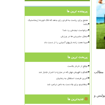
پربیننده ترین ها
مجمع برای ریاست به فردی رای بدهد که خاک خورده ژیمناستیک
باشد
درخواست تیم ملی رد شد!
جنجال سلبریتی ها در ورزش
مبینا نعمت زاده بازیهای آسیایی را از دست داد
پربحث ترین ها
توقع از تارتار بالاست
گفتگو با قهرمان جهان که در مبارزه با اشرار جانباز شد
 مطالب
آخرین فرصت استقلال به رضاییان
اینفانتینو برای بقا دست به دامن ترامپ شد
پولیس و
جدیدترین ها