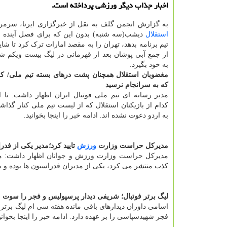
اخبار جذاب دیگر ورزشی پرداخته است.
به گزارش انجمن گلف به نقل از خبرگزاری ایرنا، سرمر
استقلال
دیشب(سه شنبه) بدون این که برای فصل آینده به
تیم برنامه بدهد، تهران را به مقصد امارات ترک کرد تا ش
از جمع آبی پوشان بعد از قهرمانی در لیگ بیست ویکم 
به خود بگیرد.
مغضوبان استقلال همچنان پشت درهای بسته تیم ملی/ کلم
که به سرانجام نرسید
مدیر رسانه ای تیم ملی فوتبال ایران اظهار داشت: تا 
کدام از بازیکنان استقلال که از لیست تیم ملی کنار گذاش
به اردو دعوت نشده اند. ادامه خبر را اینجا بخوانید.
مدیرکل حراست وزارت
ورزش
تایید کرد؛مدیر یکی از فدر
مدیرکل حراست وزارت ورزش و جوانان اظهار داشت: مت
کذب منتشر می کرد، یکی از مدیران فدراسیون ها بوده و به 
لیگ برتر فوتبال؛ شریفی دیدار پرسپولیس و فجر را سوت م
اسامی داوران دیدارهای باقی مانده هفته سی ام لیگ برتر
فجر شهیدسپاسی را بر عهده دارد. ادامه خبر را اینجا بخوانی