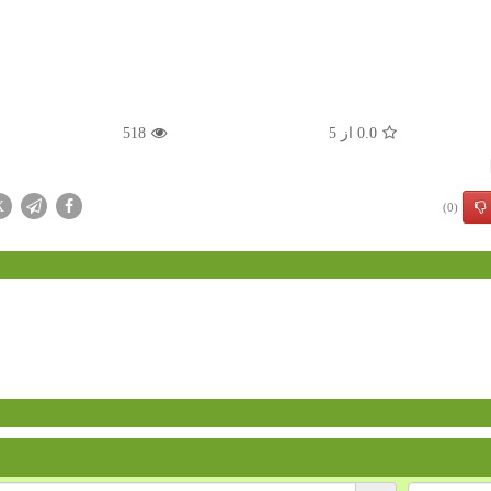
0.0
از
5
518
X
(0)