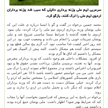
سرمربی تیم ملی وزنه برداری دلایلی که سبب شد وزنه برداران
اردوی تیم ملی را ترک کنند، بازگو کرد.
محمد حسین برخواه در گفت و گو با ایسنا درباره ی علت این که
ملی پوشان وزنه برداری اردوی تیم ملی را ترک کردند، بیان نمود:
اردوی ما هفته گذشته با شرایط نسبتا مناسبی شروع شد و ملی
پوشان تمرینات خوبی را انجام می دادند و وضعیت خوب بود. در این
چند روز اخیر کیفیت غذا مناسب نبود. آب گرم پنج سالن قطع بود و
سیستم خنک کننده هم مشکل داشت. البته پیش از المپیک هم این
مشکل را داشتیم که اتاق ها گرم بودند.
او افزود: مشکلات داخلی هم وجود داشت که وزنه برداران معترض
بودند. آنها به تغذیه، نرسیدن مکمل، پرداخت نشدن حقوق ها و نبود
فیزیوتراپ اعتراض داشتند و در مجموع اعلام نمودند اردو را ترک می
کنند. حتی من می خواستم حضور داشته باشند تا 10 نفر اعزامی به
بازی های همبستگی کشورهای اسلامی را مشخص نماییم که اردو را
ترک کردند. خیلی مسائل دست به دست هم داد که وزنه برداران
اعلام نمودند که دیگر تاب و تحمل ماندن در اردو را ندارند و می
روند.
برخواه در پاسخ به این پرسش که فدراسیون نخواست آنها را مجاب
کند که شرایط بهتر شود؟ اظهار داشت: ملی پوشان جمع کرده بودند
و داشتند می رفتند.