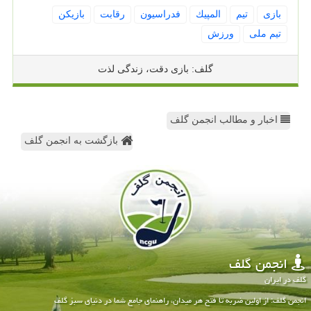
بازی
تیم
المپیك
فدراسیون
رقابت
بازیكن
تیم ملی
ورزش
گلف: بازی دقت، زندگی لذت
اخبار و مطالب انجمن گلف
بازگشت به انجمن گلف
انجمن گلف
گلف در ایران
انجمن گلف: از اولین ضربه تا فتح هر میدان، راهنمای جامع شما در دنیای سبز گلف