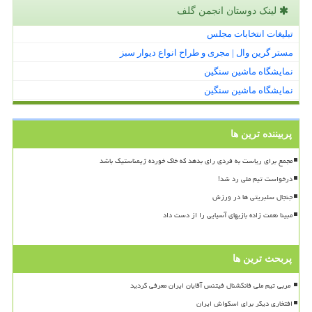
لینک دوستان انجمن گلف
تبلیغات انتخابات مجلس
مستر گرین وال | مجری و طراح انواع دیوار سبز
نمایشگاه ماشین سنگین
نمایشگاه ماشین سنگین
پربیننده ترین ها
مجمع برای ریاست به فردی رای بدهد که خاک خورده ژیمناستیک باشد
درخواست تیم ملی رد شد!
جنجال سلبریتی ها در ورزش
مبینا نعمت زاده بازیهای آسیایی را از دست داد
پربحث ترین ها
افتخاری دیگر برای اسکواش ایران