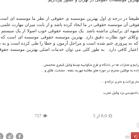
طبیعتا در درجه ی اول بهترین موسسه ی حقوقی از نظر ما موسسه ای است 
وقی آن موسسه حقوقی در ما ایجاد کرده باشد و از بابت میزان مهارت علمی
ه ای برایمان نداشته باشد. یک موسسه حقوقی خوب اصولا از یک سیستم م
 وکلای خود نظارت دقیق دارد. بهترین موسسه حقوقی موسسه ای است که د
که به پیروزی ختم شده است و مراحل آزمون و خطا را طی کرده است و به د
تبار کافی دارد. به طور کلی می توان خدمات اصلی بهترین موسسه حقوقی
رایم و مجازات ها در دادگاه و طرح شکواییه توسط وکیل کیفری متخصص .
ده به موکلین محترم در حوزه های مطالبه مهریه، نفقه ، حضانت، طلاق و
…
ر وراثت و تحریر ترکه و
…
ردادنویسی نزد وکیل مجرب
0.0
از
5
717
X
(0)