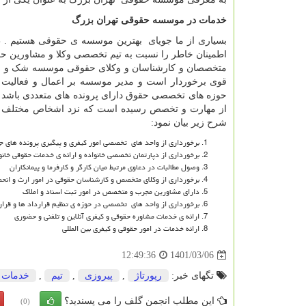
خدمات در موسسه حقوقی تهران بزرگ
بسیاری از ما جویای بهترین موسسه ی حقوقی هستیم . 
اطمینان خاطر را نسبت به تیم تخصصی وکلا و مشاورین حق
متخصصان و کارشناسان و وکلای حقوقی موسسه شک و شبه
قوی برخوردار است و مدیر موسسه بر اعمال و فعالیت
حوزه های تخصصی حقوق دارای پرونده های متعددی باشد 
از مهارت و تخصص رسیده است که نزد اشخاص مختلف اع
شرح زیر بیان نمود:
برخورداری از واحد های تخصصی امور کیفری و پیگیری پرونده های ج
برخورداری از دپارتمان تخصصی خانواده و ارائه ی خدمات حقوقی خانوا
وصول مطالبات در دعاوی مرتبط میان کارگر و کارفرما و پیمانکاران
برخورداری از وکلای متخصص و کارشناسان حقوقی در امور ارث و انحصا
دارای مشاورین مجرب و متخصص در امور ثبت اسناد و املاک
برخورداری از واحد های تخصصی در حوزه ی تنظیم قرارداد ها و قرا
ارائه ی خدمات مشاوره حقوقی و کیفری آنلاین و تلفنی و حضوری
ارائه خدمات در امور حقوقی و کیفری بین المللی
1401/03/06
12:49:36
تگهای خبر:
رپورتاژ
,
پیروزی
,
تیم
,
خدمات
این مطلب انجمن گلف را می پسندید؟
(0)