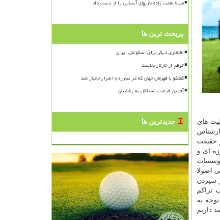
مبینا نعمت زاده بازیهای آسیایی را از دست داد
پربحث ترین ها
افتخاری دیگر برای اسکواش ایران
توقع از تارتار بالاست
گفتگو با قهرمان جهان که در مبارزه با اشرار جانباز شد
آخرین فرصت استقلال به رضاییان
یت های
جدیدترین ها
ارشناس
 حقیقت
ه ای و
موسسات
 اصولا
 سپردن
 تراکم
توجه به
 داریم