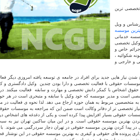
 تخصصی ترین
 تهران بزرگ با دارا بودن بیش از 120 کارشناس و ویل
ترین موسسه
سسه خدماتی
 وکیل تخصصی
رائم خاص و
نه شکوائیه ،
ی و خارجی و
ن نیاز هایی جدید برای افراد در جامعه ی توسعه یافته امروزی دیگر فعال
موسسات حقوقی با فعالیت تخصصی و دارا بودن چندین وکیل دادگستری و ک
قوق اشخاص با کمکر دانش تخصصی و مهارت و سابقه فعالیت میکنند. در
صصی است و مدیر موسسه که خود وکیل با سابقه و متبحری است در هر حوز
ه متخصصین مربوط به همان حوزه ارجاع می دهد. لذا نحوه ی فعالیت در 
یار تخصصی تر از دفاتر وکالت است ضمن این که مراجعه به موسسات حقوقی
وسسات حقوقی بسیار افزایش پیدا کرده است و یکی از دغدغه های اشخاص در
دن بهترین موسسه حقوقی است. و در این میان ساکنین تهران نیز به سبب
 در پیدا کردن بهترین موسسه حقوقی در تهران دچار سردرگمی می شوند. با 
 پرونده های حقوقی و کیفری به بهترین موسسه حقوقی در این نوشتار قصد
ترین موسسات حقوقی در تهران و کشور بپردازیم .