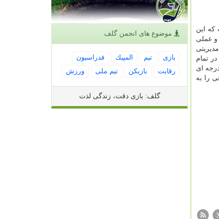
که این
موضوع های انجمن گلف
 و عملی
دیریتی
بازی
تیم
المپیك
فدراسیون
ر تمام
رجه ای
رقابت
بازیكن
تیم ملی
ورزش
 را به
گلف: بازی دقت، زندگی لذت