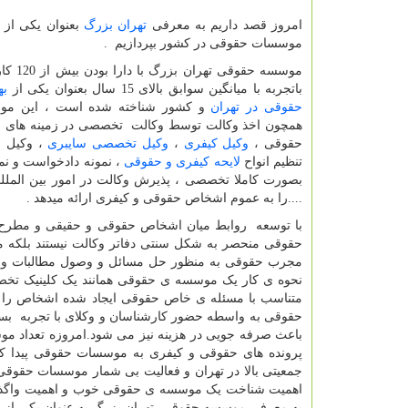
امروز قصد داریم به معرفی
تهران بزرگ
بعنوان یکی از
موسسات حقوقی در کشور بپردازیم .
موسسه حقوقی
باتجربه با میانگین سوابق بالای 15 سال بعنوان یکی از
به
حقوقی در تهران
و کشور شناخته شده است ، این مو
همچون اخذ وکالت توسط وکالت تخصصی در زمینه های
حقوقی ،
وکیل کیفری
،
وکیل تخصصی سایبری
، وکیل ج
تنظیم انواح
لایحه کیفری و حقوقی
، نمونه دادخواست و نمو
بصورت کاملا تخصصی ، پذیرش وکالت در امور بین الملل
....را به عموم اشخاص حقوقی و کیفری ارائه میدهد .
با توسعه روابط میان اشخاص حقوقی و حقیقی و مطرح شد
حقوقی منحصر به شکل سنتی دفاتر وکالت نیستند بلکه 
مجرب حقوقی به منظور حل مسائل و وصول مطالبات و ح
نحوه ی کار یک موسسه ی حقوقی همانند یک کلینیک تخ
متناسب با مسئله ی خاص حقوقی ایجاد شده اشخاص را ب
حقوقی به واسطه حضور کارشناسان و وکلای با تجربه بس
باعث صرفه جویی در هزینه نیز می شود.امروزه تعداد م
پرونده های حقوقی و کیفری به موسسات حقوقی پیدا کر
جمعیتی بالا در تهران و فعالیت بی شمار موسسات حقوقی
اهمیت شناخت یک موسسه ی حقوقی خوب و اهمیت واگذاری
به معرفی موسسه حقوقی تهران بزرگ به عنوان یکی از به