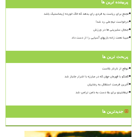
پربیننده ترین ها
مجمع برای ریاست به فردی رای بدهد که خاک خورده ژیمناستیک باشد
درخواست تیم ملی رد شد!
جنجال سلبریتی ها در ورزش
مبینا نعمت زاده بازیهای آسیایی را از دست داد
پربحث ترین ها
توقع از تارتار بالاست
گفتگو با قهرمان جهان که در مبارزه با اشرار جانباز شد
آخرین فرصت استقلال به رضاییان
اینفانتینو برای بقا دست به دامن ترامپ شد
جدیدترین ها