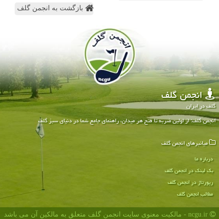
بازگشت به انجمن گلف
انجمن گلف
گلف در ایران
انجمن گلف: از اولین ضربه تا فتح هر میدان، راهنمای جامع شما در دنیای سبز گلف
میانبرهای انجمن گلف
درباره ما
بک لینک در انجمن گلف
رپورتاژ در انجمن گلف
مطالب انجمن گلف
ncgu.ir - مالکیت معنوی سایت انجمن گلف متعلق به مالکین آن می باشد