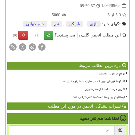
1398/09/03
09:59:57
5.0
از
5
5060
تگهای خبر:
بازی
,
بازیكن
,
تیم
,
جام جهانی
این مطلب انجمن گلف را می پسندید؟
(0)
(1)
X
تازه ترین مطالب مرتبط
توقع از تارتار بالاست
گفتگو با قهرمان جهان که در مبارزه با اشرار جانباز شد
آخرین فرصت استقلال به رضاییان
اینفانتینو برای بقا دست به دامن ترامپ شد
نظرات بینندگان انجمن در مورد این مطلب
لطفا شما هم
نظر دهید