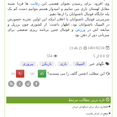
وی افزود: برای رسیدن بعنوان هفتمی این
رقابت
ها فردا شنبه
مقابل لهستان بازی می نماییم و امیدوار هستم بتوانیم دست کم یک
پله جایگاه فوتبال ناشنوایان را ارتقا دهیم.
سرمربی فوتبال ناشنوایان با اعلان اینکه این اولین تجربه حضورش
در المپیک ناشنوایان بود، اظهار داشت: از کشوری چون برزیل و
سابقه اش در
ورزش
و فوتبال چنین برنامه ریزی ضعیفی برای
میزبانی دور از ذهن بود.
1401/02/24
13:46:25
0.0
از
5
554
تگهای خبر:
المپیك
,
بازی
,
بازیكن
,
پیروزی
این مطلب انجمن گلف را می پسندید؟
(0)
(0)
X
تازه ترین مطالب مرتبط
افتخاری دیگر برای اسکواش ایران
توقع از تارتار بالاست