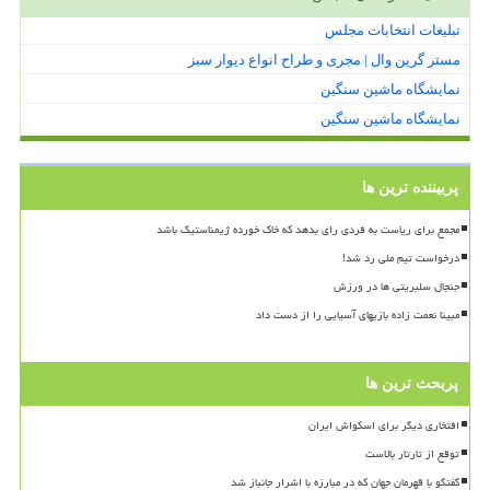
تبلیغات انتخابات مجلس
مستر گرین وال | مجری و طراح انواع دیوار سبز
نمایشگاه ماشین سنگین
نمایشگاه ماشین سنگین
پربیننده ترین ها
مجمع برای ریاست به فردی رای بدهد که خاک خورده ژیمناستیک باشد
درخواست تیم ملی رد شد!
جنجال سلبریتی ها در ورزش
مبینا نعمت زاده بازیهای آسیایی را از دست داد
پربحث ترین ها
افتخاری دیگر برای اسکواش ایران
توقع از تارتار بالاست
گفتگو با قهرمان جهان که در مبارزه با اشرار جانباز شد