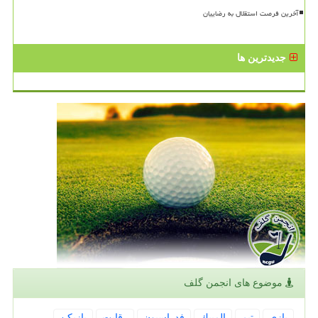
آخرین فرصت استقلال به رضاییان
جدیدترین ها
موضوع های انجمن گلف
بازی
تیم
المپیك
فدراسیون
رقابت
بازیكن