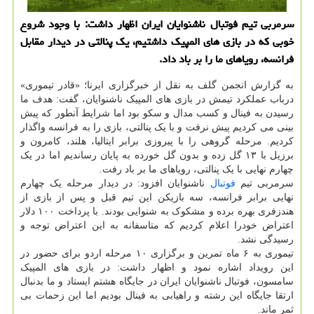
سرمربی تیم فوتبال ناشنوایان ایران اظهار داشت: با وجود شروع
خوبی که در بازی های المپیک داشتیم، یک پنالتی در دیدار مقابل
فرانسه، رویاهای ما را بر باد داد.
به گزارش انجمن گلف به نقل از خبرگزاری ایرنا؛ «قادر تیموری»
درباب عملکرد تیمش در بازی های المپیک ناشنوایان، گفت: هدف ما
رسیدن به فینال و کسب مدال و سکو بود اما شرایط آنطور که پیش
بینی می کردیم پیش نرفت و با یک پنالتی، بازی را به فرانسه واگذار
کردیم. مرحله گروهی را با پیروزی برابر ایتالیا، هلند، کامرون و
برزیل با ۱۳ گل زده و بدون گل خورده به پایان رساندیم اما در یک
چهارم نهایی با یک پنالتی، رویاهای ما بر باد رفت.
سرمربی تیم
فوتبال
ناشنوایان افزود: در دیدار مرحله یک چهارم
نهایی برابر فرانسه، سه بازیکن این تیم قبل و پس از بازی از
هندزفری بهره برده و مشکوک به شنوایی بودند. با پرداخت ۱۰۰ دلار
اعتراض خودرا اعلام کردیم که متاسفانه به این اعتراض توجه و
رسیدگی نشد.
تیموری به ۶ ماه تمرین و برگزاری ۱۰ مرحله اردو برای حضور در
این رویداد اشاره نمود و اظهار داشت: در بازی های المپیک
سامسون، فوتبال ناشنوایان ایران در جایگاه هشتم ایستاد و ما بدنبال
ارتقا جایگاه این رشته و راهیابی به فینال بودیم اما این زحمات بی
ثمر ماند.