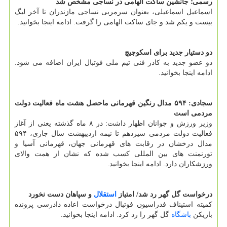
رسمی؛ جانشین ساکت الهامی در نساجی مشخص شد
اسماعیل اسماعیلی، بعنوان سرمربی نساجی مازندران تا آخر لیگ
بیست و یکم شد و جای ساکت الهامی را گرفت. ادامه اینجا بخوانید.
دو دستیار جدید برای اسکوچیچ
دو عضو جدید به کادر فنی تیم ملی فوتبال ایران اضافه می شود.
ادامه اینجا بخوانید.
سجادی: ۵۹۴ مدال رنگین قهرمانی ماحصل هشت ماه فعالیت دولت
مردمی است
وزیر ورزش و جوانان اظهار داشت: در ۸ ماه گذشته یعنی از آغاز
فعالیت دولت مردمی سیزدهم تا نیمه اردیبهشت سال جاری، ۵۹۴
مدال درخشان در رقابت های قهرمانی جهان، قهرمانی آسیا و
تورنمنت های بین المللی کسب شده که نشان از همت والای
ورزشکاران دارد. ادامه اینجا بخوانید.
درخواست گل گهر رد شد/ امتیاز
استقلال
و سپاهان دست نخورد
کمیته استیناف فدراسیون فوتبال درخواست اعاده دادرسی پرونده
بازیکن
باشگاه
گل گهر را رد کرد. ادامه اینجا بخوانید.