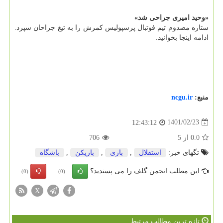
«وحید امیری جراحی شد»
ستاره مصدوم تیم فوتبال پرسپولیس کمرش را به تیغ جراحان سپرد.
ادامه اینجا بخوانید.
منبع:
ncgu.ir
1401/02/23
12:43:12
0.0
از
5
706
تگهای خبر:
استقلال
,
بازی
,
بازیكن
,
باشگاه
این مطلب انجمن گلف را می پسندید؟
(0)
(0)
X
تازه ترین مطالب مرتبط