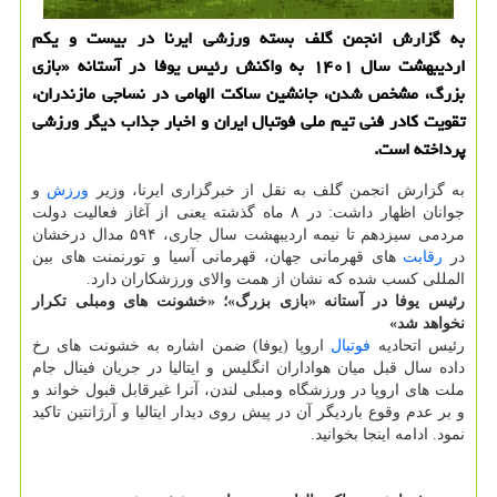
به گزارش انجمن گلف بسته ورزشی ایرنا در بیست و یکم
اردیبهشت سال ۱۴۰۱ به واکنش رئیس یوفا در آستانه «بازی
بزرگ، مشخص شدن، جانشین ساکت الهامی در نساجی مازندران،
تقویت کادر فنی تیم ملی فوتبال ایران و اخبار جذاب دیگر ورزشی
پرداخته است.
به گزارش انجمن گلف به نقل از خبرگزاری ایرنا، وزیر
ورزش
و
جوانان اظهار داشت: در ۸ ماه گذشته یعنی از آغاز فعالیت دولت
مردمی سیزدهم تا نیمه اردیبهشت سال جاری، ۵۹۴ مدال درخشان
در
رقابت
های قهرمانی جهان، قهرمانی آسیا و تورنمنت های بین
المللی کسب شده که نشان از همت والای ورزشکاران دارد.
رئیس یوفا در آستانه «بازی بزرگ»؛ «خشونت های ومبلی تکرار
نخواهد شد»
رئیس اتحادیه
فوتبال
اروپا (یوفا) ضمن اشاره به خشونت های رخ
داده سال قبل میان هواداران انگلیس و ایتالیا در جریان فینال جام
ملت های اروپا در ورزشگاه ومبلی لندن، آنرا غیرقابل قبول خواند و
و بر عدم وقوع باردیگر آن در پیش روی دیدار ایتالیا و آرژانتین تاکید
نمود. ادامه اینجا بخوانید.