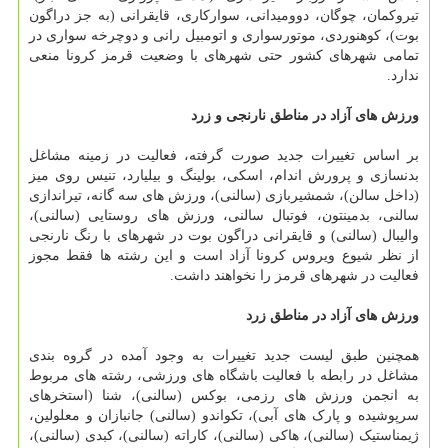
تیروکمان، چوگان، دوومیدانی، سوارکاری، قایقرانی (به جز دراگون
بوت)، کوهنوردی، موتورسواری و اتومبیل رانی و دوچرخه سواری در
تمامی شهرهای کشور حتی شهرهای با وضعیت قرمز کرونا منعی
ندارد.
ورزش های آزاد در مناطق نارنجی و زرد
بر اساس تغییرات جدید صورت گرفته، فعالیت در زمینه مشاغل
بدنسازی و پرورش اندام، اسکی، بولینگ و بیلیارد، تنیس روی میز
(داخل سالن)، شمشیربازی (سالنی)، ورزش های سه گانه، تیراندازی
سالنی، بدمینتون، فوتبال سالنی، ورزش های روستایی (سالنی)،
والیبال (سالنی) و قایقرانی دراگون بوت در شهرهای با رنگ نارنجی
از نظر شیوع ویروس کرونا آزاد است و این رشته ها فقط مجوز
فعالیت در شهرهای قرمز را نخواهند داشت.
ورزش های آزاد در مناطق زرد
همچنین طبق لیست جدید تغییرات به وجود آمده در گروه بندی
مشاغل در رابطه با فعالیت باشگاه های ورزشی، رشته های مربوط
به انجمن ورزش های رزمی، بوکس (سالنی)، شنا (استخرهای
سرپوشیده و پارک های آبی)، تکواندو (سالنی) جانبازان و معلولین،
ژیمناستیک (سالنی)، هاکی (سالنی)، کاراته (سالنی)، کبدی (سالنی)،