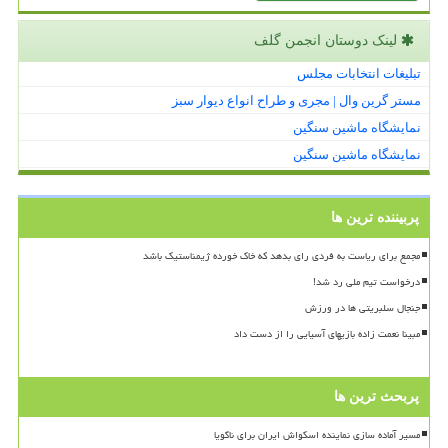
لینک دوستان انجمن گلف
تبلیغات انتخابات مجلس
مستر گرین وال | مجری و طراح انواع دیوار سبز
نمایشگاه ماشین سنگین
نمایشگاه ماشین سنگین
پربیننده ترین ها
مجمع برای ریاست به فردی رای بدهد که خاک خورده ژیمناستیک باشد
درخواست تیم ملی رد شد!
جنجال سلبریتی ها در ورزش
مبینا نعمت زاده بازیهای آسیایی را از دست داد
پربحث ترین ها
مسیر آماده سازی نماینده اسکواش ایران برای ناگویا