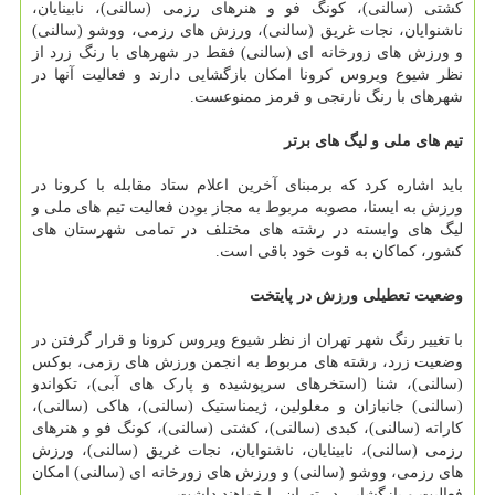
کشتی (سالنی)، کونگ فو و هنرهای رزمی (سالنی)، نابینایان،
ناشنوایان، نجات غریق (سالنی)، ورزش های رزمی، ووشو (سالنی)
و ورزش های زورخانه ای (سالنی) فقط در شهرهای با رنگ زرد از
نظر شیوع ویروس کرونا امکان بازگشایی دارند و فعالیت آنها در
شهرهای با رنگ نارنجی و قرمز ممنوعست.
تیم های ملی و لیگ های برتر
باید اشاره کرد که برمبنای آخرین اعلام ستاد مقابله با کرونا در
ورزش به ایسنا، مصوبه مربوط به مجاز بودن فعالیت تیم های ملی و
لیگ های وابسته در رشته های مختلف در تمامی شهرستان های
کشور، کماکان به قوت خود باقی است.
وضعیت تعطیلی ورزش در پایتخت
با تغییر رنگ شهر تهران از نظر شیوع ویروس کرونا و قرار گرفتن در
وضعیت زرد، رشته های مربوط به انجمن ورزش های رزمی، بوکس
(سالنی)، شنا (استخرهای سرپوشیده و پارک های آبی)، تکواندو
(سالنی) جانبازان و معلولین، ژیمناستیک (سالنی)، هاکی (سالنی)،
کاراته (سالنی)، کبدی (سالنی)، کشتی (سالنی)، کونگ فو و هنرهای
رزمی (سالنی)، نابینایان، ناشنوایان، نجات غریق (سالنی)، ورزش
های رزمی، ووشو (سالنی) و ورزش های زورخانه ای (سالنی) امکان
فعالیت و بازگشایی در تهران را خواهند داشت.