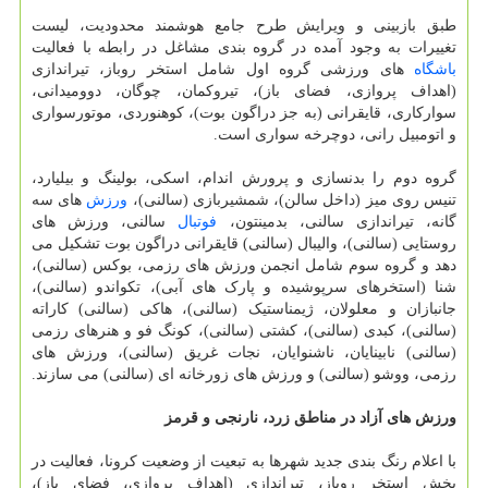
طبق بازبینی و ویرایش طرح جامع هوشمند محدودیت، لیست
تغییرات به وجود آمده در گروه بندی مشاغل در رابطه با فعالیت
باشگاه
های ورزشی گروه اول شامل استخر روباز، تیراندازی
(اهداف پروازی، فضای باز)، تیروکمان، چوگان، دوومیدانی،
سوارکاری، قایقرانی (به جز دراگون بوت)، کوهنوردی، موتورسواری
و اتومبیل رانی، دوچرخه سواری است.
گروه دوم را بدنسازی و پرورش اندام، اسکی، بولینگ و بیلیارد،
تنیس روی میز (داخل سالن)، شمشیربازی (سالنی)،
ورزش
های سه
گانه، تیراندازی سالنی، بدمینتون،
فوتبال
سالنی، ورزش های
روستایی (سالنی)، والیبال (سالنی) قایقرانی دراگون بوت تشکیل می
دهد و گروه سوم شامل انجمن ورزش های رزمی، بوکس (سالنی)،
شنا (استخرهای سرپوشیده و پارک های آبی)، تکواندو (سالنی)،
جانبازان و معلولان، ژیمناستیک (سالنی)، هاکی (سالنی) کاراته
(سالنی)، کبدی (سالنی)، کشتی (سالنی)، کونگ فو و هنرهای رزمی
(سالنی) نابینایان، ناشنوایان، نجات غریق (سالنی)، ورزش های
رزمی، ووشو (سالنی) و ورزش های زورخانه ای (سالنی) می سازند.
ورزش های آزاد در مناطق زرد، نارنجی و قرمز
با اعلام رنگ بندی جدید شهرها به تبعیت از وضعیت کرونا، فعالیت در
بخش استخر روباز، تیراندازی (اهداف پروازی، فضای باز)،