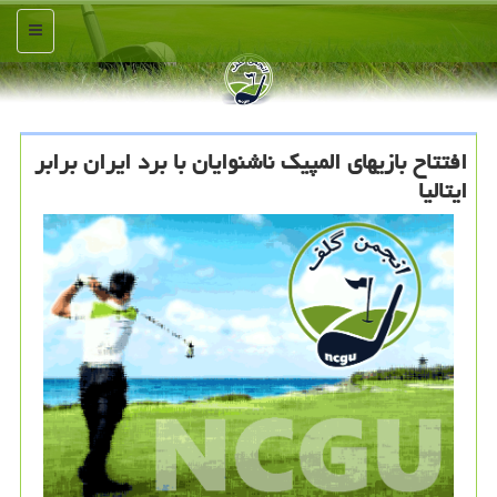
منو
افتتاح بازیهای المپیک ناشنوایان با برد ایران برابر
ایتالیا