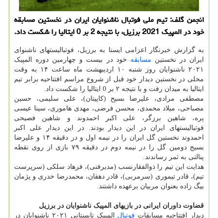
انجمن گلف: تیم ملی فوتبال ناشنوایان ایران در نخستین مسابقه
خود در المپیک 2021 برزیل، با نتیجه 2 بر 0 ایتالیا را شکست داد.
به گزارش خبرنگار اعزامی ایسنا به برزیل، فوتبالیستهای ناشنوای
ایران در نخستین
مسابقه
خود در بیست و چهارمین دوره المپیک
۲۰۲۱ ناشنوایان روز شنبه ۱۰ اردیبهشت ماه ساعت ۱۴ به وقت
محلی در نخستین دیدار خود قبل از شروع مراسم افتتاحیه برابر تیم
ایتالیا به میدان رفت و با نتیجه ۲ بر 0 ایتالیا را شکست داد.
مصطفی مرادی، علیرضا بسیح (کاپیتان)، علی سلیمی، حسین
مصباحی، میلاد محمدی، محسن فرضی، مهدی هاموری، سینا عیسی
پره، شاهین برزگر، علی اکبر احمدوند و شاهین فصیحی
فوتبالیستهای ایران در این دیدار بودند. در این دیدار علی اکبر
احمدوند نخستین گل ایران را در نیمه اول و در دقیقه ۱۴ و علیرضا
بسیج دومین گل را در نیمه دوم در دقیقه ۷۹ بازی از روی نقطه
پنالتی به ثمر رساندند.
هدایت این تیم را ذوالفقارنسب (مدیرفنی)، فرهاد سلکی (سرپرست
تیم)، قادر تیموری (سرمربی)، قادر دهقان، محمدرضا خدری و پژمان
بیگ زاده بعنوان مربیان برعهده داشتند.
قضاوت داوران ایرانی در بازیهای المپیک ناشنوایان در برزیل
دیدار افتتاحیه مسابقات
فوتبال
المپیک تابستانی ۲۰۲۱ ناشنوایان در