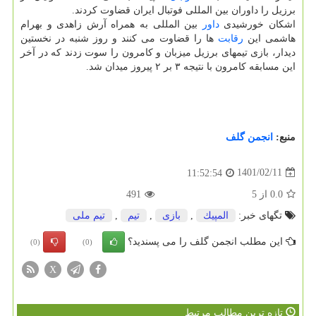
برزیل را داوران بین المللی فوتبال ایران قضاوت کردند.
اشکان خورشیدی
داور
بین المللی به همراه آرش زاهدی و بهرام
هاشمی این
رقابت
ها را قضاوت می کنند و روز شنبه در نخستین
دیدار، بازی تیمهای برزیل میزبان و کامرون را سوت زدند که در آخر
این مسابقه کامرون با نتیجه ۳ بر ۲ پیروز میدان شد.
منبع:
انجمن گلف
1401/02/11
11:52:54
0.0
از
5
491
تگهای خبر:
المپیك
,
بازی
,
تیم
,
تیم ملی
این مطلب انجمن گلف را می پسندید؟
(0)
(0)
X
تازه ترین مطالب مرتبط