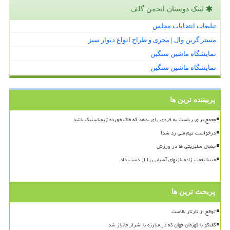
لینک دوستان انجمن گلف
تبلیغات انتخابات مجلس
مستر گرین وال | مجری و طراح انواع دیوار سبز
نمایشگاه ماشین سنگین
نمایشگاه ماشین سنگین
پربیننده ترین ها
مجمع برای ریاست به فردی رای بدهد که خاک خورده ژیمناستیک باشد
درخواست تیم ملی رد شد!
جنجال سلبریتی ها در ورزش
مبینا نعمت زاده بازیهای آسیایی را از دست داد
پربحث ترین ها
توقع از تارتار بالاست
گفتگو با قهرمان جهان که در مبارزه با اشرار جانباز شد