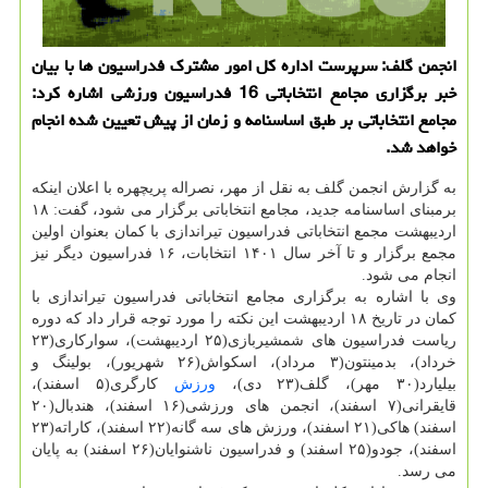
انجمن گلف: سرپرست اداره کل امور مشترک فدراسیون ها با بیان
خبر برگزاری مجامع انتخاباتی 16 فدراسیون ورزشی اشاره کرد:
مجامع انتخاباتی بر طبق اساسنامه و زمان از پیش تعیین شده انجام
خواهد شد.
به گزارش انجمن گلف به نقل از مهر، نصراله پریچهره با اعلان اینکه
برمبنای اساسنامه جدید، مجامع انتخاباتی برگزار می شود، گفت: ۱۸
اردیبهشت مجمع انتخاباتی فدراسیون تیراندازی با کمان بعنوان اولین
مجمع برگزار و تا آخر سال ۱۴۰۱ انتخابات، ۱۶ فدراسیون دیگر نیز
انجام می شود.
وی با اشاره به برگزاری مجامع انتخاباتی فدراسیون تیراندازی با
کمان در تاریخ ۱۸ اردیبهشت این نکته را مورد توجه قرار داد که دوره
ریاست فدراسیون های شمشیربازی(۲۵ اردیبهشت)، سوارکاری(۲۳
خرداد)، بدمینتون(۳ مرداد)، اسکواش(۲۶ شهریور)، بولینگ و
بیلیارد(۳۰ مهر)، گلف(۲۳ دی)،
ورزش
کارگری(۵ اسفند)،
قایقرانی(۷ اسفند)، انجمن های ورزشی(۱۶ اسفند)، هندبال(۲۰
اسفند) هاکی(۲۱ اسفند)، ورزش های سه گانه(۲۲ اسفند)، کاراته(۲۳
اسفند)، جودو(۲۵ اسفند) و فدراسیون ناشنوایان(۲۶ اسفند) به پایان
می رسد.