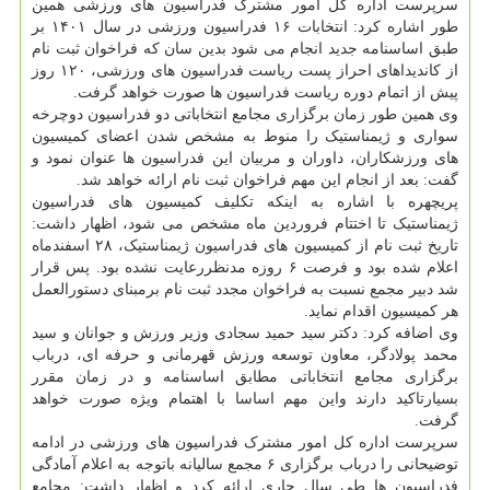
سرپرست اداره کل امور مشترک فدراسیون های ورزشی همین
طور اشاره کرد: انتخابات ۱۶ فدراسیون ورزشی در سال ۱۴۰۱ بر
طبق اساسنامه جدید انجام می شود بدین سان که فراخوان ثبت نام
از کاندیداهای احراز پست ریاست فدراسیون های ورزشی، ۱۲۰ روز
پیش از اتمام دوره ریاست فدراسیون ها صورت خواهد گرفت.
وی همین طور زمان برگزاری مجامع انتخاباتی دو فدراسیون دوچرخه
سواری و ژیمناستیک را منوط به مشخص شدن اعضای کمیسیون
های ورزشکاران، داوران و مربیان این فدراسیون ها عنوان نمود و
گفت: بعد از انجام این مهم فراخوان ثبت نام ارائه خواهد شد.
پریچهره با اشاره به اینکه تکلیف کمیسیون های فدراسیون
ژیمناستیک تا اختتام فروردین ماه مشخص می شود، اظهار داشت:
تاریخ ثبت نام از کمیسیون های فدراسیون ژیمناستیک، ۲۸ اسفندماه
اعلام شده بود و فرصت ۶ روزه مدنظررعایت نشده بود. پس قرار
شد دبیر مجمع نسبت به فراخوان مجدد ثبت نام برمبنای دستورالعمل
هر کمیسیون اقدام نماید.
وی اضافه کرد: دکتر سید حمید سجادی وزیر ورزش و جوانان و سید
محمد پولادگر، معاون توسعه ورزش قهرمانی و حرفه ای، درباب
برگزاری مجامع انتخاباتی مطابق اساسنامه و در زمان مقرر
بسیارتاکید دارند واین مهم اساسا با اهتمام ویژه صورت خواهد
گرفت.
سرپرست اداره کل امور مشترک فدراسیون های ورزشی در ادامه
توضیحانی را درباب برگزاری ۶ مجمع سالیانه باتوجه به اعلام آمادگی
فدراسیون ها طی سال جاری ارائه کرد و اظهار داشت: مجامع