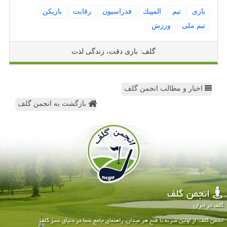
بازی
تیم
المپیك
فدراسیون
رقابت
بازیكن
تیم ملی
ورزش
گلف: بازی دقت، زندگی لذت
اخبار و مطالب انجمن گلف
بازگشت به انجمن گلف
انجمن گلف
گلف در ایران
انجمن گلف: از اولین ضربه تا فتح هر میدان، راهنمای جامع شما در دنیای سبز گلف