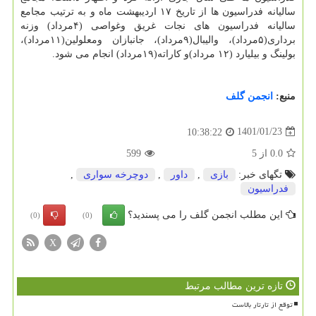
سالیانه فدراسیون ها از تاریخ ۱۷ اردیبهشت ماه و به ترتیب مجامع
سالیانه فدراسیون های نجات غریق وغواصی (۴مرداد) وزنه
برداری(۵مرداد)، والیبال(۹مرداد)، جانبازان ومعلولین(۱۱مرداد)،
بولینگ و بیلیارد (۱۲ مرداد)و کاراته(۱۹مرداد) انجام می شود.
منبع:
انجمن گلف
1401/01/23
10:38:22
0.0
از
5
599
تگهای خبر:
بازی
,
داور
,
دوچرخه سواری
,
فدراسیون
این مطلب انجمن گلف را می پسندید؟
(0)
(0)
X
تازه ترین مطالب مرتبط
توقع از تارتار بالاست