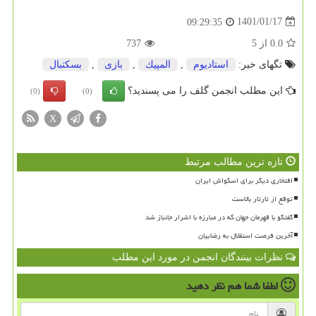
1401/01/17
09:29:35
0.0
از
5
737
تگهای خبر:
استادیوم
,
المپیك
,
بازی
,
بسكتبال
این مطلب انجمن گلف را می پسندید؟
(0)
(0)
X
تازه ترین مطالب مرتبط
افتخاری دیگر برای اسکواش ایران
توقع از تارتار بالاست
گفتگو با قهرمان جهان که در مبارزه با اشرار جانباز شد
آخرین فرصت استقلال به رضاییان
نظرات بینندگان انجمن در مورد این مطلب
لطفا شما هم
نظر دهید