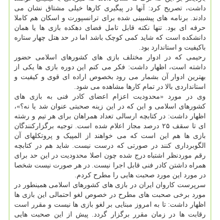
داشت، تصریح کرد: آنها در پیگیری کارها خیلی مشتاق نشان می
دادند. برنامه های پیشبینی شده برای ترانسپورت و اسکان هم کاملا
حرفه ای بود. تنها نکته قابل تامل فضای دهکده بازی ها یا همان
دانشکده است که شاید کمی کوچک باشد اما در حد هتل چهار ستاره
باکیفیت و استاندارد بود.
رحیمی که در ادوار مختلف بازی های کشورهای اسلامی حضور
داشته است، اظهار داشت: فکر می کنم این دوره بازی ها یکی از
بهترین ادوار آن بشمار می رود بخصوص اراده ای قوی و کیفیت و
استانداردی بالا در تمام کارها مشاهده می شود.
وی در مورد «محدودیت اعزام اعضای کادر فنی به بازی های
کشورهای اسلامی و این که در این زینه صحبتی عنوان شد یا نه؟»،
اظهار داشت: در کتابچه ارسالی تعداد همراهان برای هر تیم و رشته
ای تا سقف ۲۵ درصد مجاز اعلام شده است. توجیه برگزارکنندگان
بازی ها هم این است که می خواهند از المپیک و پروتکلهای آن
الگوبرداری کنند در صورتی که درست نیست. شاید هم در کتابچه
رقم موردنظر اشتباه درج شده چون اصلا محدودیت در این حد برای
همراه داشتن کادر فنی قابل اجرا نیست. در هر صورت نیست شخصا
در مورد این مورد صحبت هایی را مطرح کردم.
سرپرست کاروان ایران در بازی های کشورهای اسلامی همینطور در
مورد برخی صحبت های مطرح در خصوص لغو احتمالی این بازی ها
اظهار داشت: تا به امروز مبنایی بر لغو بازی ها نیست و مقرر است
رقابت ها در زمان مقرر برگزار گردد. پیش از این صحبت هایی