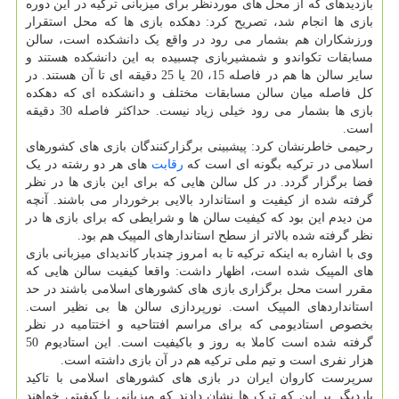
بازدیدهای که از محل های موردنظر برای میزبانی ترکیه در این دوره
بازی ها انجام شد، تصریح کرد: دهکده بازی ها که محل استقرار
ورزشکاران هم بشمار می رود در واقع یک دانشکده است، سالن
مسابقات تکواندو و شمشیربازی چسبیده به این دانشکده هستند و
سایر سالن ها هم در فاصله 15، 20 یا 25 دقیقه ای تا آن هستند. در
کل فاصله میان سالن مسابقات مختلف و دانشکده ای که دهکده
بازی ها بشمار می رود خیلی زیاد نیست. حداکثر فاصله 30 دقیقه
است.
رحیمی خاطرنشان کرد: پیشبینی برگزارکنندگان بازی های کشورهای
اسلامی در ترکیه بگونه ای است که
رقابت
های هر دو رشته در یک
فضا برگزار گردد. در کل سالن هایی که برای این بازی ها در نظر
گرفته شده از کیفیت و استاندارد بالایی برخوردار می باشند. آنچه
من دیدم این بود که کیفیت سالن ها و شرایطی که برای بازی ها در
نظر گرفته شده بالاتر از سطح استاندارهای المپیک هم بود.
وی با اشاره به اینکه ترکیه تا به امروز چندبار کاندیدای میزبانی بازی
های المپیک شده است، اظهار داشت: واقعا کیفیت سالن هایی که
مقرر است محل برگزاری بازی های کشورهای اسلامی باشند در حد
استانداردهای المپیک است. نورپردازی سالن ها بی نظیر است.
بخصوص استادیومی که برای مراسم افتتاحیه و اختتامیه در نظر
گرفته شده است کاملا به روز و باکیفیت است. این استادیوم 50
هزار نفری است و تیم ملی ترکیه هم در آن بازی داشته است.
سرپرست کاروان ایران در بازی های کشورهای اسلامی با تاکید
باردیگر بر این که ترک ها نشان دادند که میزبانی با کیفیتی خواهند