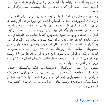
مطرح بود آنهم در ارتباط با جابه جایی و تعویق بازی ها نه کلی، آنچه
امروز مسلم است این که بازی ها در زمان پیشبینی شده برگزار می
شود.
رحیمی همینطور در ارتباط با ترکیب کاروان ایران برای اعزام به
بازی های کشورهای اسلامی اظهار داشت: در مورد برخی از رشته ها
برای اعزام به بازی ها به جمع بندی نهایی رسیده ایم. مقرر است
ستاد عالی نشست باردیگر ای ویژه این بازی ها داشته باشد تا ترکیب
اعزامی قطعی و نهایی شود بخصوص که با عنایت به فاصله زمانی
باقی مانده باید هر چه زودتر برای تهیه بلیت و لباس و... اقدام گردد.
به گزارش انجمن گلف به نقل از مهر، پنجمین دوره بازی های
کشورهای اسلامی طی روزهای ۱۸ تا ۲۷ مرداد سال به میزبانی
قونیه ترکیه برگزار می شود. این دوره از بازی ها در ۱۹ رشته
برگزار می گردد اما با تصویب ستاد عالی، کاروان ایران در ۱۶ رشته
ورزشکار اعزامی خواهد داشت.
تنیس روی میز، تیروکمان، دوومیدانی، کیک بوکسینگ، جودو،
بسکتبال، تکواندو، کاراته، والیبال، هندبال، وزنه برداری، دوچرخه
سواری و شمشیربازی (مردان و بانوان) همراه با کشتی، شنا و
ژیمناستیک (مردان) رشته های اعزامی به بازی های کشورهای
اسلامی هستند.
منبع:
انجمن گلف