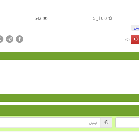
0.0
از
5
542
ون
X
(0)