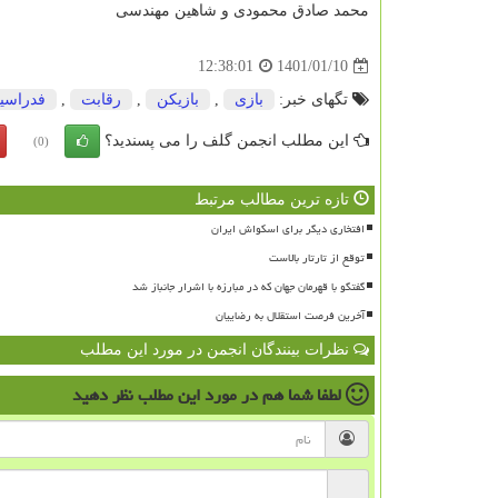
محمد صادق محمودی و شاهین مهندسی
1401/01/10
12:38:01
تگهای خبر:
بازی
,
بازیكن
,
رقابت
,
فدراسی
این مطلب انجمن گلف را می پسندید؟
(0)
تازه ترین مطالب مرتبط
افتخاری دیگر برای اسکواش ایران
توقع از تارتار بالاست
گفتگو با قهرمان جهان که در مبارزه با اشرار جانباز شد
آخرین فرصت استقلال به رضاییان
نظرات بینندگان انجمن در مورد این مطلب
لطفا شما هم
در مورد این مطلب
نظر دهید