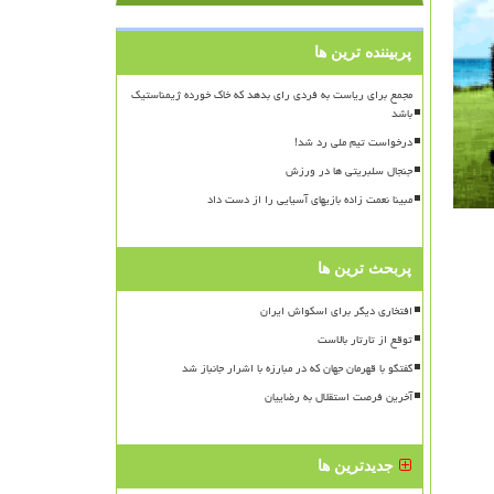
پربیننده ترین ها
مجمع برای ریاست به فردی رای بدهد که خاک خورده ژیمناستیک
باشد
درخواست تیم ملی رد شد!
جنجال سلبریتی ها در ورزش
مبینا نعمت زاده بازیهای آسیایی را از دست داد
پربحث ترین ها
افتخاری دیگر برای اسکواش ایران
توقع از تارتار بالاست
گفتگو با قهرمان جهان که در مبارزه با اشرار جانباز شد
آخرین فرصت استقلال به رضاییان
جدیدترین ها