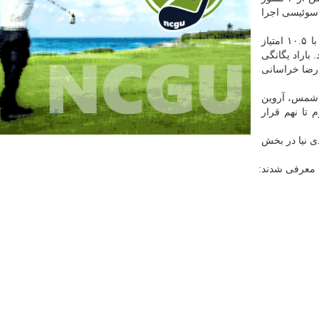
ر ۱۱ دور و به روش سوئیسی اجرا
استاد بزرگ پوریا درینی موفق شد با ۱۰.۵ امتیاز
باراد یگانگی
یر رضا خراسانی
ن شمس، آروین
 تا نهم قرار
 نیا در بخش
ح معرفی شدند: