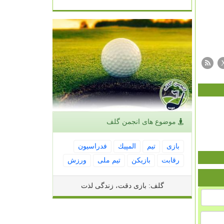
موضوع های انجمن گلف
بازی
تیم
المپیك
فدراسیون
رقابت
بازیكن
تیم ملی
ورزش
گلف: بازی دقت، زندگی لذت