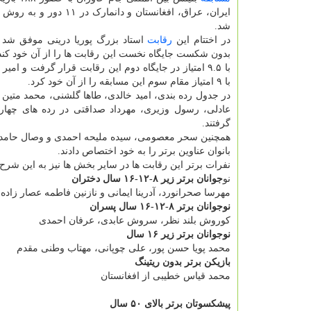
ایران، عراق، افغانستان و دانمارک د
شد.
در اختتام این
رقابت
بدون شکست جایگاه نخست این رقابت ها را از آن خود کند. 
با ۹.۵ امتیاز در جایگاه دوم این رقابت قرار گرفت و ام
با ۹ امتیاز مقام سوم این مسابقه را از آن خود کرد.
در جدول رده بندی، امید خالدی، طاها گلشنی، محمد متی
عادلی، رسول وزیری، مهرداد صداقتی در رده های چهارم
گرفتند.
همچنین سحر معصومی، سیده ملیحه احمدی و وصال حامدی
بانوان عناوین برتر را به خود اختصاص دادند.
نفرات برتر این رقابت ها در سایر بخش ها نیز به این شر
نو
جوانان برتر زیر ۸-۱۲-۱۶ سال دختران
مهرسا صحرانورد، آدرینا ایمانی و نازنین فاطمه عصار زاده
نوجوانان برتر ۸-۱۲-۱۶ سال پسران
کوروش بلند نظر، سروش عابدی، عرفان احمدی
نوجوانان برتر زیر ۱۶ سال
محمد پویا حسن پور، علی چوپانی، مهتاب وطنی مقدم
بازیکن برتر بدون ریتینگ
محمد قیاس خطیبی از افغانستان
پیشکسوتان برتر بالای ۵۰ سال