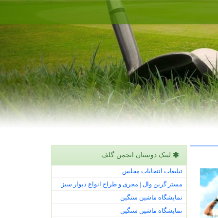
لینک دوستان انجمن گلف
تبلیغات انتخابات مجلس
مستر گرین وال | مجری و طراح انواع دیوار سبز
نمایشگاه ماشین سنگین
نمایشگاه ماشین سنگین