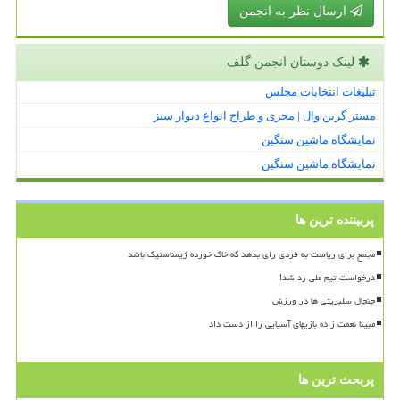
ارسال نظر به انجمن
لینک دوستان انجمن گلف
تبلیغات انتخابات مجلس
مستر گرین وال | مجری و طراح انواع دیوار سبز
نمایشگاه ماشین سنگین
نمایشگاه ماشین سنگین
پربیننده ترین ها
مجمع برای ریاست به فردی رای بدهد که خاک خورده ژیمناستیک باشد
درخواست تیم ملی رد شد!
جنجال سلبریتی ها در ورزش
مبینا نعمت زاده بازیهای آسیایی را از دست داد
پربحث ترین ها