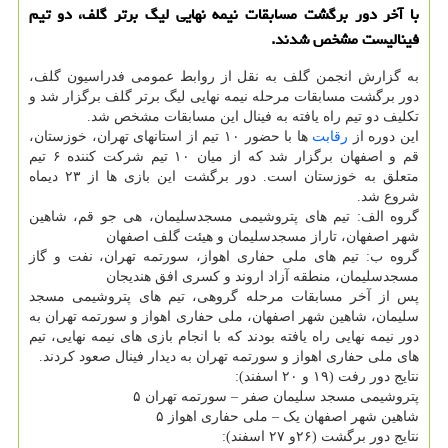
با آخر دور برگشت مسابقات نیمه نهایی لیگ برتر گلف، دو تیم
فینالیست مشخص شدند.
به گزارش انجمن گلف به نقل از روابط عمومی فدراسیون گلف،
دور برگشت مسابقات مرحله نیمه نهایی لیگ برتر گلف برگزار شد و
تکلیف دو تیم راه یافته به فینال این مسابقات مشخص شد.
این دوره از
رقابت
ها با حضور ۱۰ تیم از استانهای تهران، خوزستان،
قم و اصفهان برگزار شد که از میان ۱۰ تیم شرکت کننده ۶ تیم
متعلق به خوزستان است. دور برگشت این بازی ها از ۲۳ دیماه
شروع شد.
گروه الف: تیم های پتروشیمی مسجدسلیمان، هی جو قم، شاهین
شهر اصفهان، تاراز مسجدسلیمان و هیئت گلف اصفهان
گروه ب: تیم های ملی حفاری اهواز، سورتمه تهران، نفت و گاز
مسجدسلیمان، منطقه آزاد اروند و کسری افق هندیجان
پس از آخر مسابقات مرحله گروهی، تیم های پتروشیمی مسجد
سلیمان، شاهین شهر اصفهان، ملی حفاری اهواز و سورتمه تهران به
دور نیمه نهایی راه یافته بودند که با انجام بازی های نیمه نهایی، تیم
های ملی حفاری اهواز و سورتمه تهران به دیدار فینال صعود کردند.
نتایج دور رفت (۱۹ و ۲۰ اسفند):
پتروشیمی مسجد سلیمان صفر – سورتمه تهران ۵
شاهین شهر اصفهان یک – ملی حفاری اهواز ۵
نتایج دور برگشت (۲۶و ۲۷ اسفند):