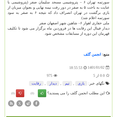
سورتمه تهران ۶ – پتروشیمی مسجد سلیمان صفر (پتروشیمی با
عنایت به باخت ۵ به صفر در دور رفت نیمه نهایی و بعنوان میزبان از
بازی برگشت در تهران انصراف داد که نتیجه ۶ به صفر به سود
سورتمه اعلام شد).
ملی حفاری اهواز ۶– شاهین شهر اصفهان صفر
دیدار فینال این رقابت ها در فروردین ماه برگزار می شود تا تکلیف
قهرمان این دوره از مسابقات مشخص شود.
منبع:
انجمن گلف
1401/01/02
18:55:53
0.0
از
5
975
تگهای خبر:
بازی
,
تیم
,
دیدار
,
رقابت
این مطلب انجمن گلف را می پسندید؟
(0)
(0)
X