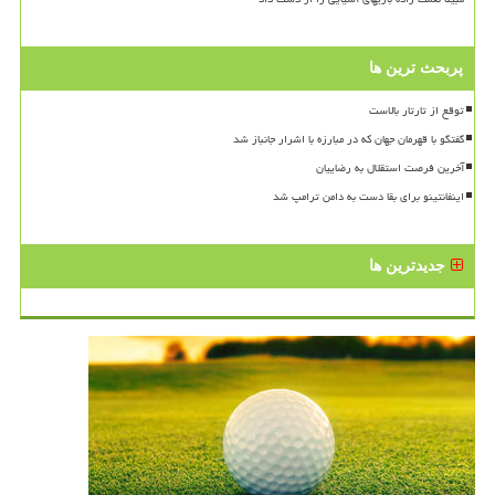
پربحث ترین ها
توقع از تارتار بالاست
گفتگو با قهرمان جهان که در مبارزه با اشرار جانباز شد
آخرین فرصت استقلال به رضاییان
اینفانتینو برای بقا دست به دامن ترامپ شد
جدیدترین ها