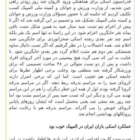
فدراسیون اسکی برای هماهنگی ورود کاروان چند روز زودتر راهی
چین شدیم، از وزارت ورزش و جوانان و کمیته ملی المپیک کسب
تکلیف کردیم که جلسه ای با حضور مسؤلان وزارت ورزش و جوانان
و کمیته ملی المپیک تشکیل شد و تصمیم بر این گرفته شد که اگر تا
پیش از اعزام تیم تست سید ستار صید به همین شکل مثبت باقی
بماند نفر جایگزین اعزام شود. در این راستا نه تنها اسم یک نفر بلکه
اسم چند نفر بعدی رشته اسکی صحرانوردی برای جایگزینی صید
اعلام شد، همه احتمالات را در نظر گرفتیم که اگر تست دانیال ساوه
شمشکی نفر دوم هم مثبت اعلام گردد نفر بعدی جایگزین شود. با
عنایت به این که نمی گردد هیچ پیشبینی در مورد آخر کرونای افراد
داشت و پس از دو تست متوالی در ۴۸ ساعت تصمیمی که برای
ورزشکار گرفته شد منطقی بود وعلت برخی اظهار نظرها برای
جامعه اسکی هم عجیب است. کما این که برخی اصرار دارند
کرونای صید را به مراسم بدرقه ربط دهند. اگر در مراسم بدرقه
کرونا گرفته بودند اول از همه این خطر دیگران را هم در این مراسم
تهدید می کرد و دیگر این که تست صید پس از مراسم مثبت بود اما
چند روز بعد منفی شد یعنی محتمل است که ایشان روزهای پایانی
کرونای خویش را می گذراند. مراسم بدرقه هم با رعایت تمام
پروتکلهای بهداشتی انجام شد.
عملکرد اسکی بازان ایران در المپیک خوب بود
سرپرست کارون اعزامی ایران در این بازی ها اظهار داشت: در این