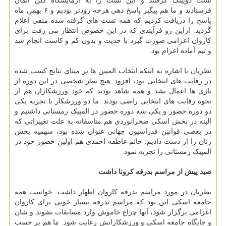
تست دوپینگ گرفتند و این تست را به آزمایشگاه کلن آلمان
فرستادند و ما هم پیگیر پاسخ دهی هرچه زودتر بودیم و ۶ بهمن ماه
پاسخ را دریافت کردیم که همه تست های گرفته شده منفی اعلام
گردید. ازاین رو فرآیندی که در این خصوص انتظار می رفت برای
کاروان اعزامی صورت گیرد با جدیت و بدون کم و کاست انجام شد
و تیم آماده اعزام بود.
نظریان با اشاره به اینکه انتخاب المپین ها بر مبنای نتایج کسب شده
در رقابت های انتخابی بود، افزود: هیچ نظر شخصی در این دوره از
بازی ها اعمال نشد و همه شاهد بودند که خود ورزشکاران هم از
نحوه رقابت های انتخابی راضی بودند. ما دو ورزشکار با تجربه یکی
دو دوره حضور و یکی سه دوره حضور در المپیک زمستانی داشتیم و
البته در بخش اسکی صحرانوردی هم متاسفانه به علت تغییراتی که
در بعضی قوانین فدراسیون جهانی عنوان شده بود، سهمیه بخش
زنان را از دست دادیم. خانم عاطفه احمدی هم اولین حضور خود در
المپیک زمستانی را تجربه نمود.
صید پیش از مراسم بدرقه کرونا داشت
نظریان در مورد مراسم بدرقه کاروان اظهار داشت: خواست همه
جامعه اسکی این بود که مراسم بدرقه بسیار خوبی برای کاروان
اعزامی برگزار شود، آنها چراغ خاموش وارد مسابقات نشوند و شان
و جایگاه جامعه اسکی و ورزشکارانش رعایت شود. ما هم بر حسب