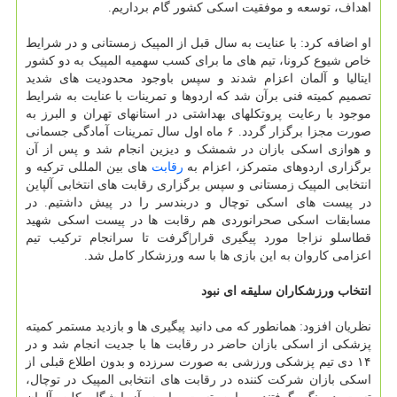
اهداف، توسعه و موفقیت اسکی کشور گام برداریم.
او اضافه کرد: با عنایت به سال قبل از المپیک زمستانی و در شرایط
خاص شیوع کرونا، تیم های ما برای کسب سهمیه المپیک به دو کشور
ایتالیا و آلمان اعزام شدند و سپس باوجود محدودیت های شدید
تصمیم کمیته فنی برآن شد که اردوها و تمرینات با عنایت به شرایط
موجود با رعایت پروتکلهای بهداشتی در استانهای تهران و البرز به
صورت مجزا برگزار گردد. ۶ ماه اول سال تمرینات آمادگی جسمانی
و هوازی اسکی بازان در شمشک و دیزین انجام شد و پس از آن
برگزاری اردوهای متمرکز، اعزام به
رقابت
های بین المللی ترکیه و
انتخابی المپیک زمستانی و سپس برگزاری رقابت های انتخابی آلپاین
در پیست های اسکی توچال و دربندسر را در پیش داشتیم. در
مسابقات اسکی صحرانوردی هم رقابت ها در پیست اسکی شهید
قطاسلو نزاجا مورد پیگیری قرار|گرفت تا سرانجام ترکیب تیم
اعزامی کاروان به این بازی ها با سه ورزشکار کامل شد.
انتخاب ورزشکاران سلیقه ای نبود
نظریان افزود: همانطور که می دانید پیگیری ها و بازدید مستمر کمیته
پزشکی از اسکی بازان حاضر در رقابت ها با جدیت انجام شد و در
۱۴ دی تیم پزشکی ورزشی به صورت سرزده و بدون اطلاع قبلی از
اسکی بازان شرکت کننده در رقابت های انتخابی المپیک در توچال،