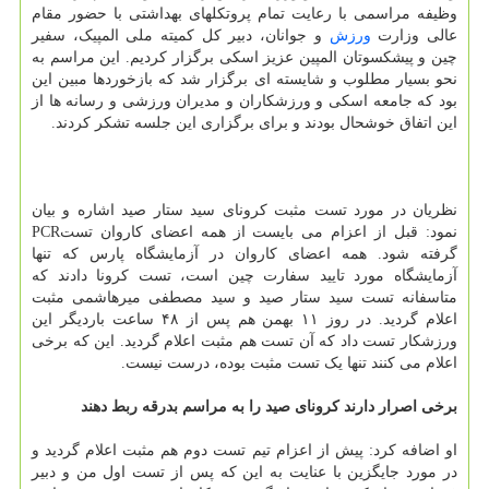
وظیفه مراسمی با رعایت تمام پروتکلهای بهداشتی با حضور مقام
عالی وزارت
ورزش
و جوانان، دبیر کل کمیته ملی المپیک، سفیر
چین و پیشکسوتان المپین عزیز اسکی برگزار کردیم. این مراسم به
نحو بسیار مطلوب و شایسته ای برگزار شد که بازخوردها مبین این
بود که جامعه اسکی و ورزشکاران و مدیران ورزشی و رسانه ها از
این اتفاق خوشحال بودند و برای برگزاری این جلسه تشکر کردند.
نظریان در مورد تست مثبت کرونای سید ستار صید اشاره و بیان
نمود: قبل از اعزام می بایست از همه اعضای کاروان تستPCR
گرفته شود. همه اعضای کاروان در آزمایشگاه پارس که تنها
آزمایشگاه مورد تایید سفارت چین است، تست کرونا دادند که
متاسفانه تست سید ستار صید و سید مصطفی میرهاشمی مثبت
اعلام گردید. در روز ۱۱ بهمن هم پس از ۴۸ ساعت باردیگر این
ورزشکار تست داد که آن تست هم مثبت اعلام گردید. این که برخی
اعلام می کنند تنها یک تست مثبت بوده، درست نیست.
برخی اصرار دارند کرونای صید را به مراسم بدرقه ربط دهند
او اضافه کرد: پیش از اعزام تیم تست دوم هم مثبت اعلام گردید و
در مورد جایگزین با عنایت به این که پس از تست اول من و دبیر