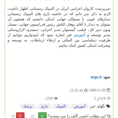
سرپرست کاروان اعزامی ایران در المپیک زمستانی اظهار داشت:
لازم به ذکر می دانم که در حاشیه بازی های المپیک زمستانی
دیدارهای خوبی با مسؤلان جهانی اسکی داشتیم که همچون آن
میتوان به دیدار با آقای یوهان الیاش رئیس فدراسیون جهانی، میشل
ویون دبیر کل، فیلیپ گیسبیولر مدیر اجرایی، دیمیتری لازاروسکی
مدیر توسعه و
آموزش
فیز اشاره نمود که امیدواریم بتوانیم از
ظرفیت دیپلماسی بین المللی و ارتقاء ارتباطات، به توسعه و
پیشرفت اسکی کشور کمک نماییم.
منبع:
ncgu.ir
1400/11/30
11:21:43
0.0
از
5
1250
تگهای خبر:
آموزش
,
المپیك
,
بازی
,
پزشك
این مطلب انجمن گلف را می پسندید؟
(0)
(0)