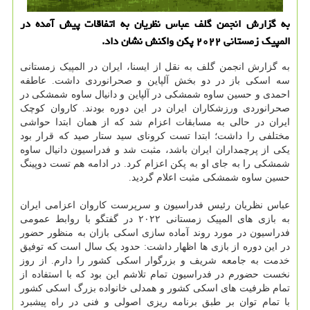
به گزارش انجمن گلف عباس نظریان به اتفاقات پیش آمده در
المپیک زمستانی ۲۰۲۲ پکن واکنش نشان داد.
به گزارش انجمن گلف به نقل از ایسنا، ایران در المپیک زمستانی
سه اسکی باز در دو بخش آلپاین و صحرانوردی داشت. عاطفه
احمدی و حسین ساوه شمشکی در آلپاین و دانیال ساوه شمشکی در
صحرانوردی ورزشکاران ایران در این دوره بودند. کاروان کوچک
ایران در حالی به مسابقات اعزام شد که از همان ابتدا حواشی
مختلفی را داشت؛ ابتدا تست کرونای سید ستار صید که قرار بود
یکی از پرچمداران ایران باشد، مثبت شد و فدراسیون دانیال ساوه
شمشکی را به جای او به پکن اعزام کرد. در ادامه هم تست دوپینگ
حسین ساوه شمشکی مثبت اعلام گردید.
عباس نظریان رئیس فدراسیون و سرپرست کاروان اعزامی ایران
به بازی های المپیک زمستانی ۲۰۲۲ در گفتگو با روابط عمومی
فدراسیون در مورد روند آماده سازی اسکی بازان به منظور حضور
در این دوره از بازی ها اظهار داشت: حدود یک سال است که توفیق
خدمت به جامعه شریف و بزرگوار اسکی کشور را دارم. از روز
نخست حضورم در فدراسیون تمام تلاشم این بود که با استفاده از
تمام ظرفیت های اسکی کشور و همدلی خانواده بزرگ اسکی کشور
با تمام توان بر طبق برنامه ریزی اصولی و فنی در راه پیشبرد