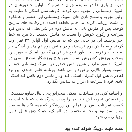
دوره از بازی ها دو نماینده جوان داشتیم که اولین حضورشان در
المپیک زمستانی را تجربه می کردند. کارشناسان اسکی با عنایت به
اولین تجربه و سطح بازی های المپیک زمستانی این حضور و عملکرد
را مثبت ارزیابی کرده اند. خانم عاطفه احمدی در رقابت های مارپیچ
کوچک پس از طریق یابی به مانش دوم در شرایطی که تلاش کرد
سرعت و رکورد خویش را نسبت به مانش نخست بالا ببرد به خط
آخر نرسید. این در حالی بود که در مانش اول آلپاین ۳۳ نفر اوت
کردند و به مانش دوم نرسیدند و در مانش دوم هم چندین اسکی باز
به خط آخر نرسیدند. بطور قطع هر فردی که در المپیک حضور دارد
منتخب ورزش کشورش است، پس هیچ ورزشکار سطح پایینی در
المپیک حضور ندارد و همین نفس حضور در المپیک زمستانی خود از
اهمیت بسیار بالایی برخوردار می باشد. برنامه خانم احمدی این بود
که در مانش اول کنترلی اسکی کند و در مانش دوم تلاش کند اسکی
عادی خود با سرعت بالاتر را به نمایش بگذارد.
او اضافه کرد: در مسابقات اسکی صحرانوردی دانیال ساوه شمشکی
در نخستین تجربه اش ۱۵ نفر را پشت سرگذاشت که با عنایت به
کیفیت تمرینات پیش از اعزام این ورزشکار که همه نگاه ها به سید
ستار صید بود و تجربه نخست در المپیک، عملکردش قابل قبول
ارزیابی می شود.
تست مثبت دوپینگ شوکه کننده بود