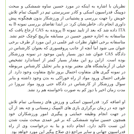
نظریان با اشاره به اینکه در مورد حسین ساوه شمشکی و مبحث
دوپینگ فدراسیون اسکی و کادر سرپرستی تیم در المپیک تمام تلاش
خویش را جهت بررسی و پشتیبانی از ورزشکار بدون هیچگونه پیش
داوری انجام داد، خاطرنشان کرد: در ابتدا تقاضای بررسی نمونه B به
ITA داده شد که بعد از تایید نمونه B پرونده به CAS ارجاع یافت که
متاسفانه به اجازه حضور حسین در مسابقه مارپیچ کوچک ختم نشد.
متاسفانه برخی اظهار نظرات غیر علمی در این مورد از طرف برخی
عنوان می شود اما آنچه از جانب پروفسوری که بعنوان کارشناس در
دادگاه CAS عنوان شد دوز بسیار پایین موجود در نمونه ورزشکار
بوده است. ازاین رو این مقدار بسیار کمتر از استاندارد تشخیص
خیلی از آزمایشگاه های معتبر بوده و بنابر تحلیل کارشناس مربوطه
در نمونه گیری های متفاوت احتمال بروز نتایج متفاوت وجود دارد. از
طرفی احتمال ورود مواد از راه خوراکی به بدن وجود داشته و بنابر
سوال ورزشکار از کارشناس در دادگاه حتی ورود مواد نیروزا در
مدت زمان اخیر با دوز کم به صورت ناخواسته هم رد نشد.
او اضافه کرد: فدراسیون اسکی و ورزش های زمستانی تمام تلاش
خود چه در زمان برگزاری بازی های المپیک زمستانی و چه بعد از آن
در جهت انجام وظیفه حمایتی و پیگیری امور ورزشکاران خود
همچون حسین ساوه شمشکی که بر غیر عمدی مبحث مثبت شدن
این تست تاکید دارد، انجام داده و بنا به درخواست وی از راه
فدراسیون جهانی و سایر مراجع ذی صلاح پیگیر این مورد خواهد بود.