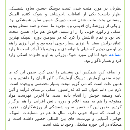
نظریان در مورد مثبت شدن تست دوپینگ حسین ساوه شمشکی
اظهار داشت: یکی از اتفاقات ناخوشایند و شوکه کننده المپیک
زمستانی بحث مثبت شدن تست دوپینگ حسین ساوه شمشکی بود.
او یکی از ورزشکاران قدیمی و با تجربه ما است و همه منتظر بودیم
اسکی و رکورد خوبی را از او ببینیم. خودش هم برای همین مبحث
آنجا بود و تمام تلاشش را کرد که در سومین دوره المپیک بهترین
اتفاق برایش بیفتد. با انرژی بسیار خوبی آمده بود و این انرژی را هم
در او می دیدیم که خیلی با توانمندی و روحیه بالا آماده است تا وارد
مسابقه
شود اما این مورد شوک بزرگی به او و خانواده اسکی وارد
کرد و بسیار ناگوار بود.
او اضافه کرد: هیچکس این پیشبینی را نمی کرد. ضمن این که ما
نتیجه منفی آزمایش دوپینگ آزمایشگاه کلن آلمان را داشتیم و به
همین علت است که می گویم مبحث بسیار تخصصی و پیچیده است.
لازم می دانم عنوان کنم که فدراسیون اسکی بر مبنای فرآیند و آئین
نامه وظیفه خویش را انجام داده است. ما آخرین فهرست مواد
ممنوعه را هم به همه اعلام و دوره دانش افزایی را هم برگزار
کردیم. ضمن این که حسین ساوه شمشکی از ورزشکاران با تجربه
ای است که سواد خوبی دارد، سال ها هم در مسابقات المپیک،
جهانی، آسیایی و تورنمنت های بین المللی حضور داشته است و
هیچگاه در این حوزه مشکلی وجود نداشته است.