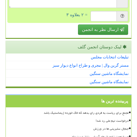
= ۲ بعلاوه ۳
ارسال نظر به انجمن
لینک دوستان انجمن گلف
تبلیغات انتخابات مجلس
مستر گرین وال | مجری و طراح انواع دیوار سبز
نمایشگاه ماشین سنگین
نمایشگاه ماشین سنگین
پربیننده ترین ها
مجمع برای ریاست به فردی رای بدهد که خاک خورده ژیمناستیک باشد
درخواست تیم ملی رد شد!
جنجال سلبریتی ها در ورزش
مبینا نعمت زاده بازیهای آسیایی را از دست داد